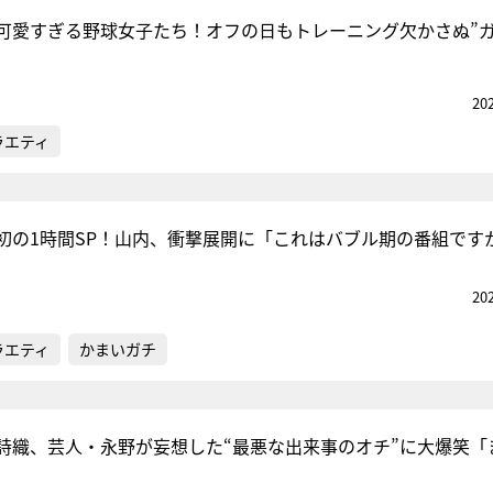
可愛すぎる野球女子たち！オフの日もトレーニング欠かさぬ”ガ
『アイ＝ラブ！げーみん
20
E齋藤樹愛羅＆佐々木舞
ラエティ
ビュー
初の1時間SP！山内、衝撃展開に「これはバブル期の番組です
20
ラエティ
かまいガチ
詩織、芸人・永野が妄想した“最悪な出来事のオチ”に大爆笑「