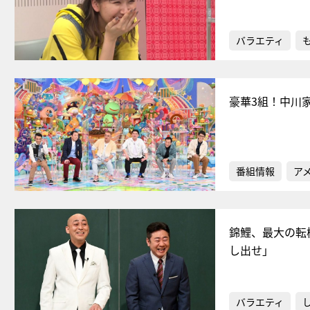
バラエティ
豪華3組！中川
番組情報
ア
錦鯉、最大の転
し出せ」
バラエティ