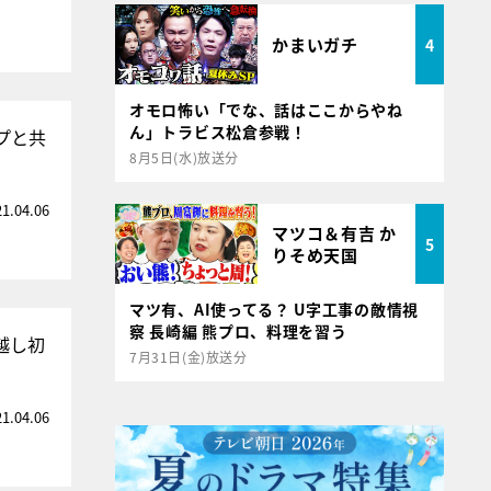
かまいガチ
4
オモロ怖い「でな、話はここからやね
ん」トラビス松倉参戦！
プと共
8月5日(水)放送分
21.04.06
マツコ＆有吉 か
5
りそめ天国
マツ有、AI使ってる？ U字工事の敵情視
察 長崎編 熊プロ、料理を習う
越し初
7月31日(金)放送分
21.04.06