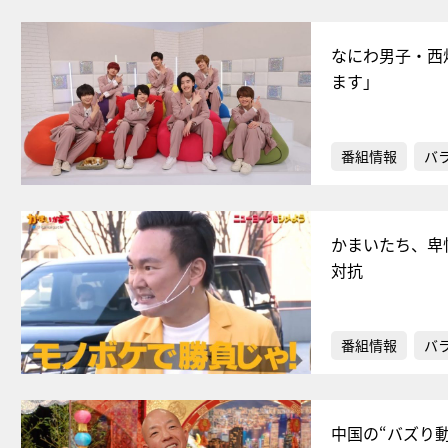
なにわ男子・西
ます」
番組情報
バ
かまいたち、卑
対抗
番組情報
バ
中国の“バズり