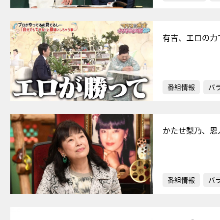
有吉、エロの力
番組情報
バ
かたせ梨乃、恩
番組情報
バ