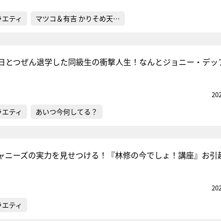
ラエティ
マツコ＆有吉 かりそめ天…
日とつぜん退学した同級生の衝撃人生！なんとジョニー・デッ
20
ラエティ
あいつ今何してる？
ャニーズの実力を見せつける！『林修の今でしょ！講座』お引
20
ラエティ