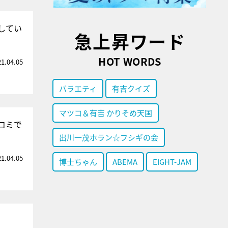
してい
急上昇ワード
HOT WORDS
21.04.05
バラエティ
有吉クイズ
マツコ＆有吉 かりそめ天国
コミで
出川一茂ホラン☆フシギの会
21.04.05
博士ちゃん
ABEMA
EIGHT-JAM