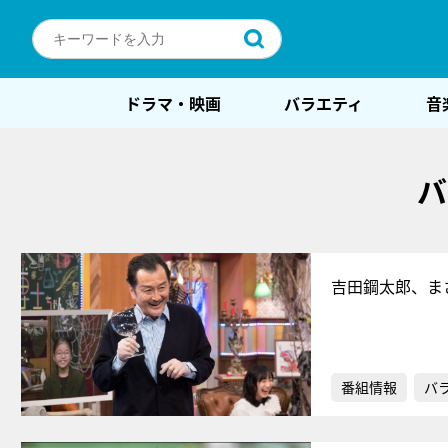
ドラマ・映画
バラエティ
音
バ
吉田鋼太郎、ま
番組情報
バ