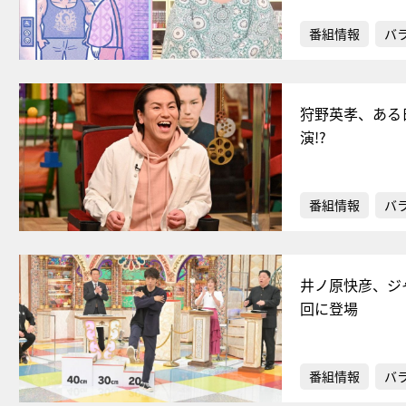
番組情報
バ
狩野英孝、ある
演!?
番組情報
バ
井ノ原快彦、ジ
回に登場
番組情報
バ