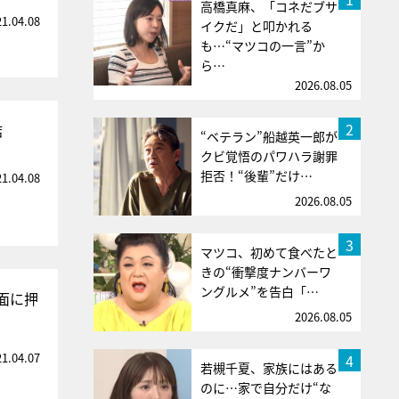
高橋真麻、「コネだブサ
21.04.08
イクだ」と叩かれる
も…“マツコの一言”か
ら…
2026.08.05
2
結
“ベテラン”船越英一郎が
クビ覚悟のパワハラ謝罪
拒否！“後輩”だけ…
21.04.08
2026.08.05
3
マツコ、初めて食べたと
きの“衝撃度ナンバーワ
ングルメ”を告白「…
面に押
2026.08.05
21.04.07
4
若槻千夏、家族にはある
のに…家で自分だけ“な