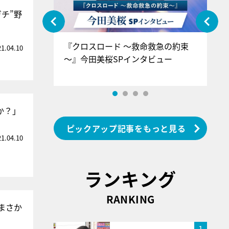
チ”野
ぐ』＝LOV
『クロスロード ～救命救急の約束
『
21.04.10
香SPインタ
～』今田美桜SPインタビュー
ロ
ン
か？」
ピックアップ記事をもっと見る
21.04.10
ランキング
RANKING
まさか
1