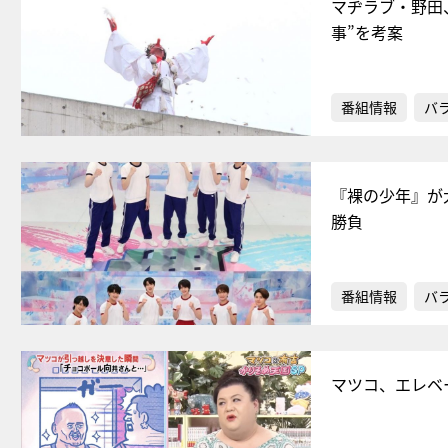
マヂラブ・野田
事”を考案
番組情報
バ
『裸の少年』が大
勝負
番組情報
バ
マツコ、エレベ