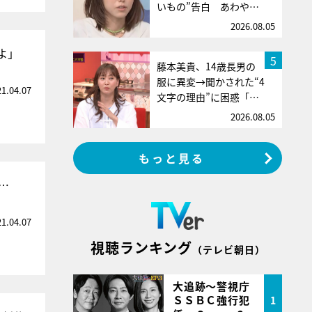
いもの”告白 あわや…
2026.08.05
よ」
5
藤本美貴、14歳長男の
服に異変→聞かされた“4
21.04.07
文字の理由”に困惑「…
2026.08.05
もっと見る
…
21.04.07
視聴ランキング
（テレビ朝日）
大追跡～警視庁
ＳＳＢＣ強行犯
1