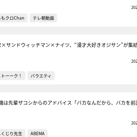
20
ももクロChan
テレ朝動画
家×サンドウィッチマン×ナイツ、“漫才大好きオジサン”が集
20
メトーーク！
バラエティ
機は先輩ザコシからのアドバイス「バカなんだから、バカを前
20
しくじり先生
ABEMA