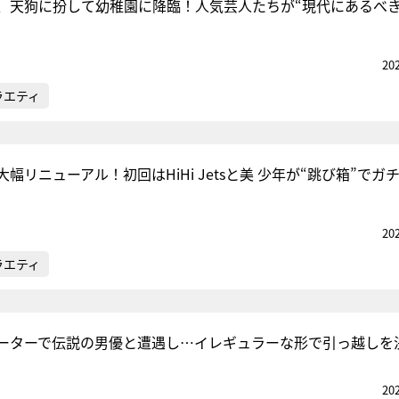
、天狗に扮して幼稚園に降臨！人気芸人たちが“現代にあるべ
20
ラエティ
幅リニューアル！初回はHiHi Jetsと美 少年が“跳び箱”でガ
20
ラエティ
ーターで伝説の男優と遭遇し…イレギュラーな形で引っ越しを
20