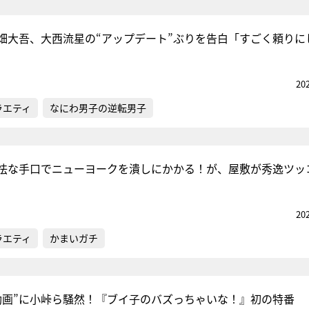
畑大吾、大西流星の“アップデート”ぶりを告白「すごく頼りに
20
ラエティ
なにわ男子の逆転男子
怯な手口でニューヨークを潰しにかかる！が、屋敷が秀逸ツッ
20
ラエティ
かまいガチ
動画”に小峠ら騒然！『ブイ子のバズっちゃいな！』初の特番