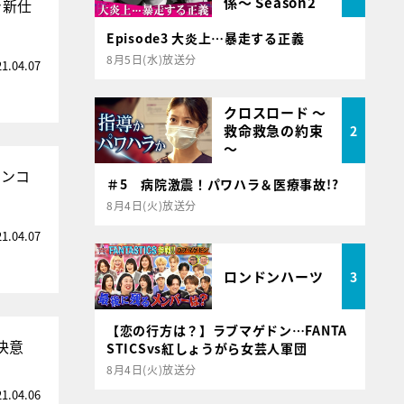
係～ Season2
き新仕
Episode3 大炎上…暴走する正義
8月5日(水)放送分
21.04.07
クロスロード ～
救命救急の約束
2
～
チンコ
＃5 病院激震！パワハラ＆医療事故!?
8月4日(火)放送分
21.04.07
ロンドンハーツ
3
【恋の行方は？】ラブマゲドン…FANTA
決意
STICSvs紅しょうがら女芸人軍団
8月4日(火)放送分
21.04.06