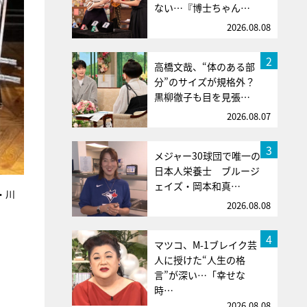
ない…『博士ちゃん…
2026.08.08
2
高橋文哉、“体のある部
分”のサイズが規格外？
黒柳徹子も目を見張…
2026.08.07
3
メジャー30球団で唯一の
日本人栄養士 ブルージ
ェイズ・岡本和真…
・川
2026.08.08
4
マツコ、M-1ブレイク芸
人に授けた“人生の格
言”が深い…「幸せな
時…
2026.08.08