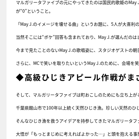
マルガリータファイブの元にやってきたのは国民的歌姫のMay
が“0”ということ。
「May J.のイメージを壊せる曲」というお題に、5人が大喜利
当然そこには“ボケ”回答も含まれており、May J.が選んだの
今まで見たことのないMay J.の歌唱姿に、スタジオゲストの
さらに、MCで笑いを取りたいというMay J.のために、会場
◆高級ひじきアピール作戦がま
そして、マルガリータファイブは町おこしのためにも立ち上が
千葉県館山市で100年以上続く天然ひじき漁。珍しい天然のひ
そんなひじき漁を救うアイデアを持参してきたマルガリータフ
大悟が「もっとまじめに考えればよかった…」と頭を抱える事