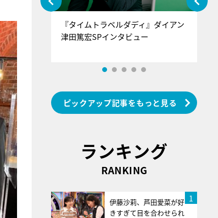
ぐ』＝LOV
『タイムトラベルダディ』ダイアン
『
香SPインタ
津田篤宏SPインタビュー
～
ピックアップ記事をもっと見る
ランキング
RANKING
1
伊藤沙莉、芦田愛菜が好
きすぎて目を合わせられ