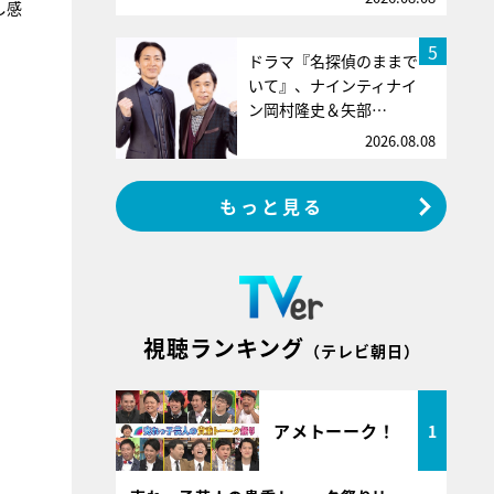
し感
5
ドラマ『名探偵のままで
いて』、ナインティナイ
ン岡村隆史＆矢部…
2026.08.08
もっと見る
視聴ランキング
（テレビ朝日）
アメトーーク！
1