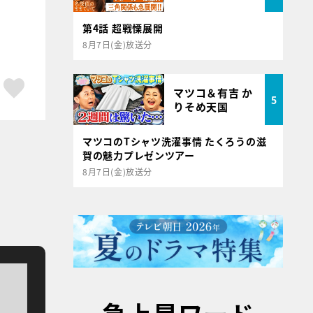
第4話 超戦慄展開
8月7日(金)放送分
ア
はてブ
スキボタン
マツコ＆有吉 か
5
りそめ天国
マツコのTシャツ洗濯事情 たくろうの滋
賀の魅力プレゼンツアー
8月7日(金)放送分