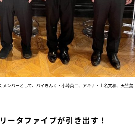
くメンバーとして、バイきんぐ・小峠英二、アキナ・山名文和、天竺鼠
ルガリータファイブが引き出す！