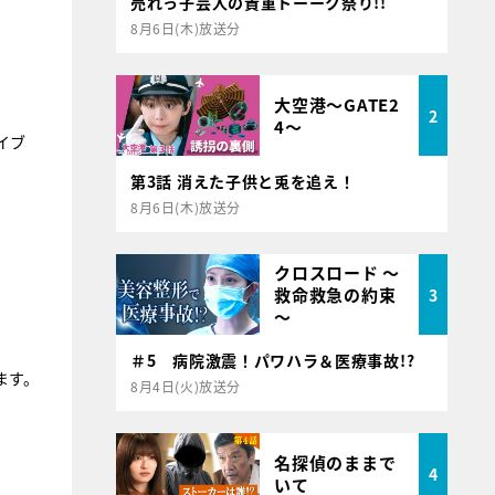
売れっ子芸人の貴重トーーク祭り!!
8月6日(木)放送分
大空港～GATE2
2
4～
イブ
第3話 消えた子供と兎を追え！
8月6日(木)放送分
クロスロード ～
救命救急の約束
3
～
＃5 病院激震！パワハラ＆医療事故!?
ます。
8月4日(火)放送分
名探偵のままで
4
いて