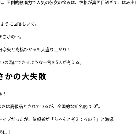
 J.。圧倒的歌唱力で人気の彼女の悩みは、性格が真面目過ぎて、はみ出
のように回答しいく。
はまさかの…。
朝日奈央と髙橋ひかるも大盛り上がり！
を笑いの渦にできるような一言を5人が考える。
さかの大失敗
る！
じきは高級品とされているが、全国的な知名度は“0”。
ァイブだったが、依頼者が「ちゃんと考えてるの？」と激怒。
態に！