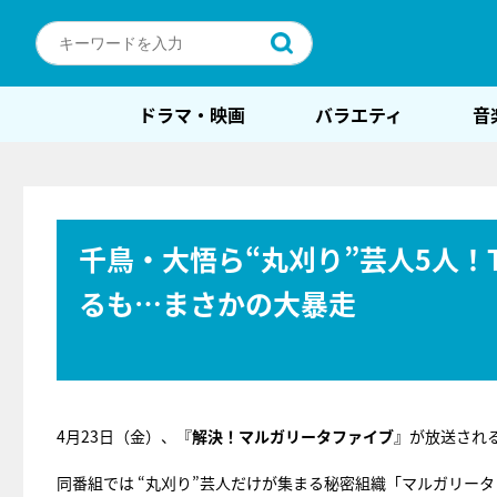
ドラマ・映画
バラエティ
音
千鳥・大悟ら“丸刈り”芸人5人！
るも…まさかの大暴走
4月23日（金）、『
解決！マルガリータファイブ
』が放送され
同番組では “丸刈り”芸人だけが集まる秘密組織「マルガリー