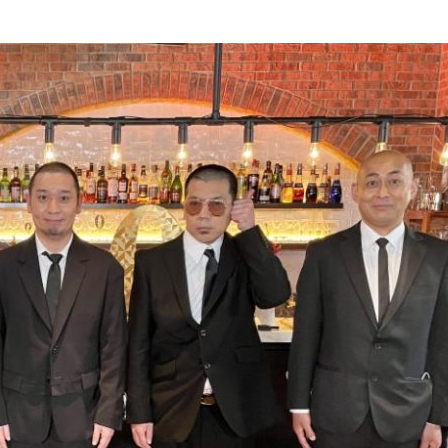
『アイ＝ラブ！げーみん
E齋藤樹愛羅＆佐々木舞
ビュー