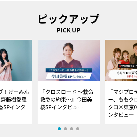
ピックアップ
PICK UP
ブ！げーみん
『クロスロード ～救命
『マジプロ
E齋藤樹愛羅
救急の約束～』今田美
ー、ももク
香SPインタ
桜SPインタビュー
クロ×東京0
ンタビュー