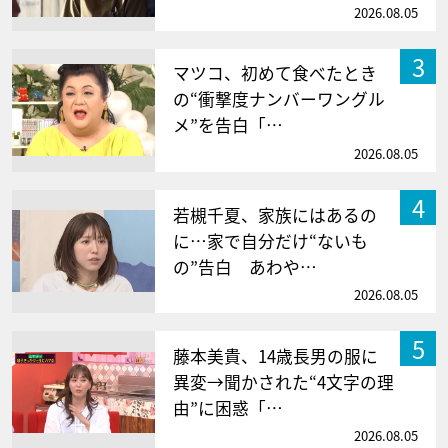
2026.08.05
3
マツコ、初めて食べたとき
の“衝撃度ナンバーワングル
メ”を告白「…
2026.08.05
4
若槻千夏、家族にはあるの
に…家で自分だけ“ないも
の”告白 あわや…
2026.08.05
5
藤本美貴、14歳長男の服に
異変→聞かされた“4文字の理
由”に困惑「…
2026.08.05