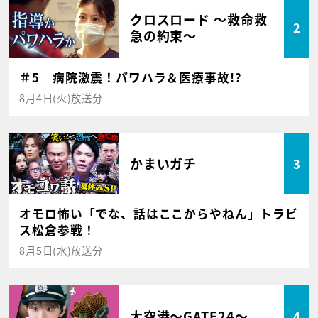
クロスロード ～救命救
2
急の約束～
＃5 病院激震！パワハラ＆医療事故!?
8月4日(火)放送分
かまいガチ
3
オモロ怖い「でな、話はここからやねん」トラビ
ス松倉参戦！
8月5日(水)放送分
大空港～GATE24～
4