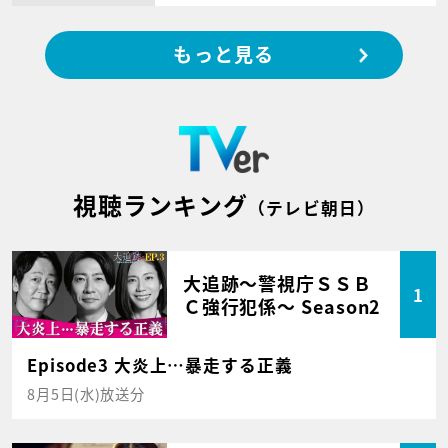
もっと見る
視聴ランキング
（テレビ朝日）
大追跡～警視庁ＳＳＢ
1
Ｃ強行犯係～ Season2
Episode3 大炎上…暴走する正義
8月5日(水)放送分