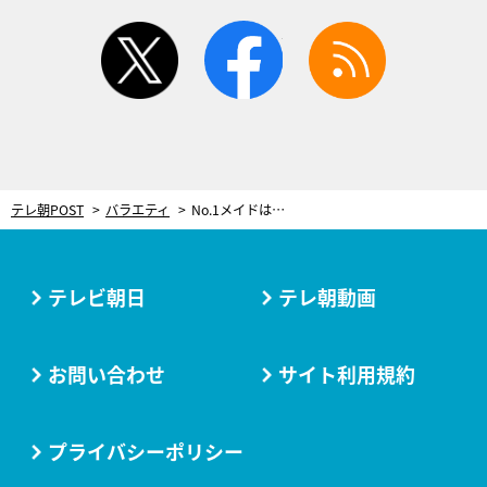
twitter
facebook
rss
テレ朝POST
バラエティ
No.1メイドは店長兼任の超カリスマ！シビアな給料事情や新人指導…禁断の舞台裏
テレビ朝日
テレ朝動画
お問い合わせ
サイト利用規約
プライバシーポリシー