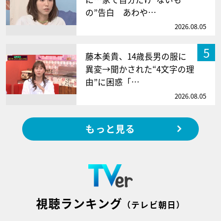
の”告白 あわや…
2026.08.05
5
藤本美貴、14歳長男の服に
異変→聞かされた“4文字の理
由”に困惑「…
2026.08.05
もっと見る
視聴ランキング
（テレビ朝日）