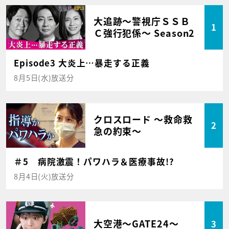
大追跡～警視庁ＳＳＢ
1
Ｃ強行犯係～ Season2
Episode3 大炎上…暴走する正義
8月5日(水)放送分
クロスロード ～救命救
2
急の約束～
＃5 病院激震！パワハラ＆医療事故!?
8月4日(火)放送分
大空港～GATE24～
3