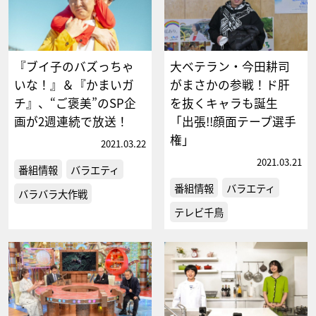
『ブイ子のバズっちゃ
大ベテラン・今田耕司
いな！』＆『かまいガ
がまさかの参戦！ド肝
チ』、“ご褒美”のSP企
を抜くキャラも誕生
画が2週連続で放送！
「出張!!顔面テープ選手
権」
2021.03.22
2021.03.21
番組情報
バラエティ
番組情報
バラエティ
バラバラ大作戦
テレビ千鳥