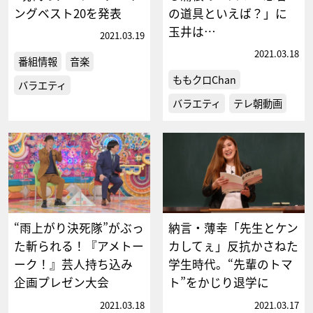
ングベスト20を発表
の道具といえば？」に
玉井は…
2021.03.19
2021.03.18
番組情報
音楽
ももクロChan
バラエティ
バラエティ
テレ朝動画
“雨上がり決死隊”がぶっ
納言・薄幸「先生とケン
た斬られる！『アメトー
カしてぇ」反抗かさねた
ーク！』芸人持ち込み
学生時代。“先輩のトマ
企画プレゼン大会
ト”をかじり退学に
2021.03.18
2021.03.17