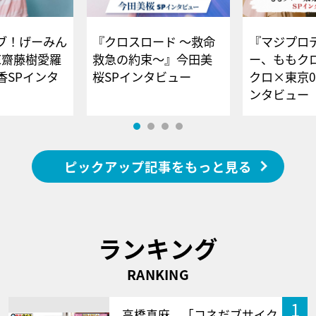
ブ！げーみん
『クロスロード ～救命
『マジプロ
E齋藤樹愛羅
救急の約束～』今田美
ー、ももク
香SPインタ
桜SPインタビュー
クロ×東京0
ンタビュー
ピックアップ記事をもっと見る
ランキング
RANKING
1
高橋真麻、「コネだブサイク