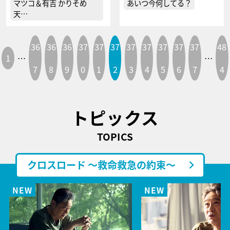
マツコ＆有吉 かりそめ
あいつ今何してる？
天…
36
36
36
37
37
37
37
37
37
37
37
48
1
…
…
7
8
9
0
1
2
3
4
5
6
7
4
トピックス
TOPICS
クロスロード ～救命救急の約束～