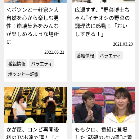
＜ポツンと一軒家＞大
広瀬すず、“野菜博士ち
自然を心から楽しむ男
ゃん”イチオシの野菜の
性！崩壊集落をみんな
調理法に感動！「おい
が楽しめるような場所
しすぎる！」
に
2021.03.20
2021.03.21
番組情報
バラエティ
番組情報
バラエティ
ポツンと一軒家
かが屋、コンビ再開後
ももクロ、番組に登場
初のTV出演で涙！「こ
した“話題の占い師”に驚