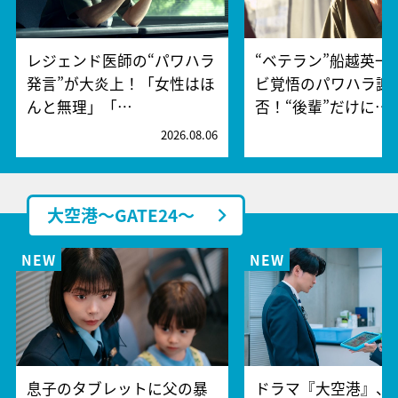
レジェンド医師の“パワハラ
“ベテラン”船越英一
発言”が大炎上！「女性はほ
ビ覚悟のパワハラ謝
んと無理」「…
否！“後輩”だけに…
2026.08.06
2
大空港～GATE24～
息子のタブレットに父の暴
ドラマ『大空港』、