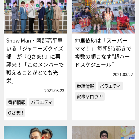
Snow Man・阿部亮平率
仲里依紗は「スーパー
いる「ジャニーズクイズ
ママ！」 毎朝5時起きで
部」が『Qさま!!』に再
複数の顔こなす“超ハー
襲来！「このメンバーで
ドスケジュール”
戦えることがとても光
2021.03.22
栄」
番組情報
バラエティ
2021.03.23
家事ヤロウ!!!
番組情報
バラエティ
Qさま!!