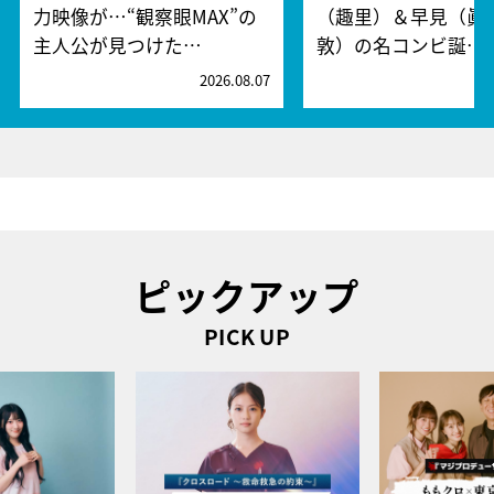
力映像が…“観察眼MAX”の
（趣里）＆早見（眞
主人公が見つけた…
敦）の名コンビ誕…
2026.08.07
2
ピックアップ
PICK UP