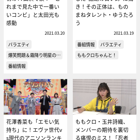
れまで見た中で一番い
き！その正体は、もの
いコンビ」と太田光も
まねタレント・ゆうたろ
感動
う
2021.03.20
2021.03.19
バラエティ
番組情報
バラエティ
爆笑問題＆霜降り明星の…
ももクロちゃんと！
番組情報
花澤香菜も「エモい気
ももクロ・玉井詩織、
持ち」に！エヴァ世代v
メンバーの期待を裏切
s現代のアニソンランキ
る痛恨のミス！「忍者