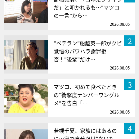
だ」と叩かれるも…“マツコ
の一言”から…
2026.08.05
2
“ベテラン”船越英一郎がクビ
覚悟のパワハラ謝罪拒
否！“後輩”だけ…
2026.08.05
3
マツコ、初めて食べたとき
の“衝撃度ナンバーワングル
メ”を告白「…
2026.08.05
4
若槻千夏、家族にはあるの
に…家で自分だけ“ないも