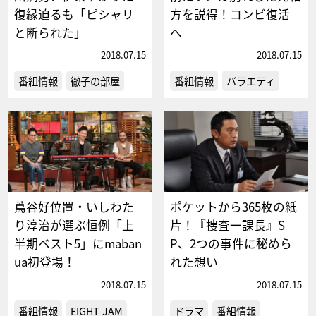
復縁迫るも「ピシャリ
方を説得！コンビ復活
と断られた」
へ
2018.07.15
2018.07.15
番組情報
徹子の部屋
番組情報
バラエティ
蔦谷好位置・いしわた
ポケットから365枚の紙
り淳治が選ぶ恒例「上
片！『捜査一課長』S
半期ベスト5」にmaban
P、2つの事件に秘めら
ua初登場！
れた想い
2018.07.15
2018.07.15
番組情報
EIGHT-JAM
ドラマ
番組情報