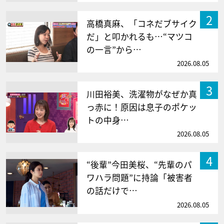
2
高橋真麻、「コネだブサイク
だ」と叩かれるも…“マツコ
の一言”から…
2026.08.05
3
川田裕美、洗濯物がなぜか真
っ赤に！原因は息子のポケッ
トの中身…
2026.08.05
4
“後輩”今田美桜、“先輩のパ
ワハラ問題”に持論「被害者
の話だけで…
2026.08.05