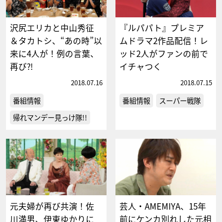
沢尻エリカと中山秀征
『ルパパト』プレミア
＆タカトシ、“あの時”以
ムドラマ2作品配信！レ
来に4人が！例の言葉、
ッド2人がファンの前で
再び⁈
イチャつく
2018.07.16
2018.07.15
番組情報
番組情報
スーパー戦隊
帰れマンデー見っけ隊!!
元夫婦が再び共演！佐
芸人・AMEMIYA、15年
川満男、伊東ゆかりに
前にケンカ別れした元相