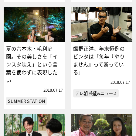
夏の六本木・毛利庭
蝶野正洋、年末恒例の
園。その美しさを「イ
ビンタは「毎年『やり
ンスタ映え」という言
ません』って断ってい
葉を使わずに表現した
る」
い
2018.07.17
2018.07.17
テレ朝 芸能&ニュース
SUMMER STATION