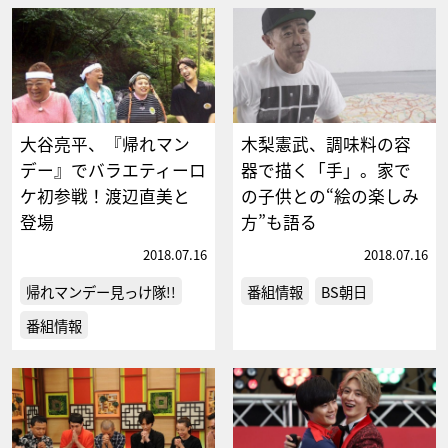
大谷亮平、『帰れマン
木梨憲武、調味料の容
デー』でバラエティーロ
器で描く「手」。家で
ケ初参戦！渡辺直美と
の子供との“絵の楽しみ
登場
方”も語る
2018.07.16
2018.07.16
帰れマンデー見っけ隊!!
番組情報
BS朝日
番組情報