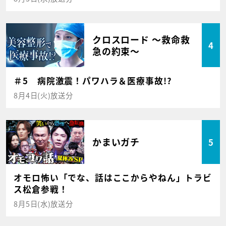
クロスロード ～救命救
4
急の約束～
＃5 病院激震！パワハラ＆医療事故!?
8月4日(火)放送分
かまいガチ
5
オモロ怖い「でな、話はここからやねん」トラビ
ス松倉参戦！
8月5日(水)放送分