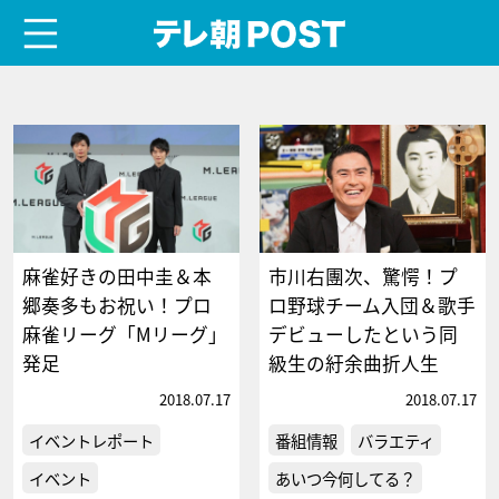
menu
テレ朝POST
麻雀好きの田中圭＆本
市川右團次、驚愕！プ
郷奏多もお祝い！プロ
ロ野球チーム入団＆歌手
麻雀リーグ「Mリーグ」
デビューしたという同
発足
級生の紆余曲折人生
2018.07.17
2018.07.17
イベントレポート
番組情報
バラエティ
イベント
あいつ今何してる？