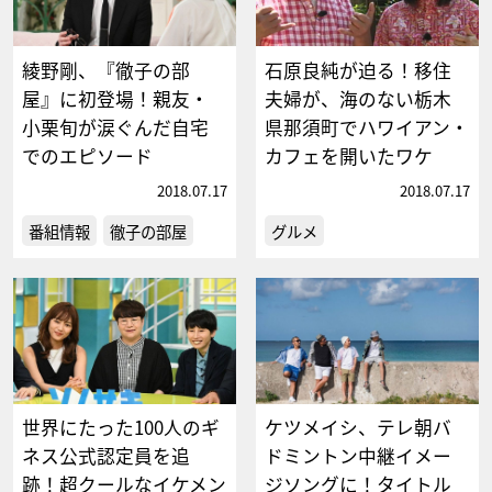
綾野剛、『徹子の部
石原良純が迫る！移住
屋』に初登場！親友・
夫婦が、海のない栃木
小栗旬が涙ぐんだ自宅
県那須町でハワイアン・
でのエピソード
カフェを開いたワケ
2018.07.17
2018.07.17
番組情報
徹子の部屋
グルメ
世界にたった100人のギ
ケツメイシ、テレ朝バ
ネス公式認定員を追
ドミントン中継イメー
跡！超クールなイケメン
ジソングに！タイトル