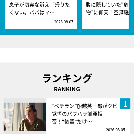
息子が切実な訴え「帰りた
腹に隠していた“危険
くない。パパはマ…
物”に仰天！空港騒
2026.08.07
2
ランキング
RANKING
1
“ベテラン”船越英一郎がクビ
覚悟のパワハラ謝罪拒
否！“後輩”だけ…
2026.08.05