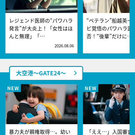
レジェンド医師の“パワハラ
“ベテラン”船越英一
発言”が大炎上！「女性はほ
ビ覚悟のパワハラ謝
んと無理」「…
否！“後輩”だけに…
2026.08.06
2
大空港～GATE24～
暴力夫が親権取得…。幼い
「ええ…」入国審査