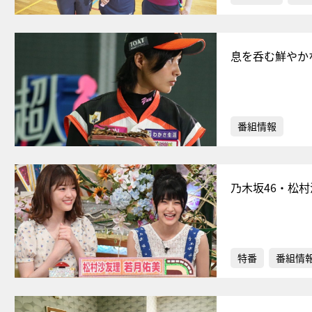
息を呑む鮮やか
番組情報
乃木坂46・松
特番
番組情