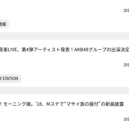
20
情報
楽LIVE、第4弾アーティスト発表！AKB48グループの出演決
20
 STATION
！モーニング娘。’18、Mステで“マサイ族の振付”の新曲披露
20