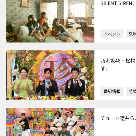
SILENT SI
イベント
SU
乃木坂46・松
す」
番組情報
特
チュート徳井ら