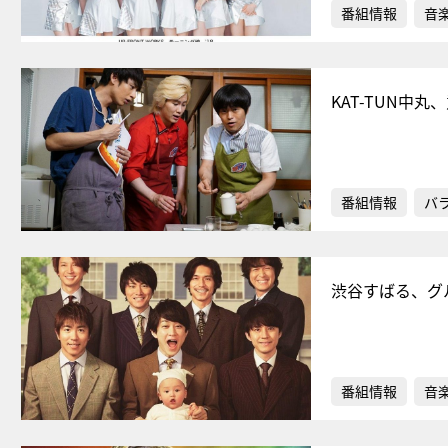
番組情報
音
KAT-TUN中
番組情報
バ
渋谷すばる、グ
番組情報
音