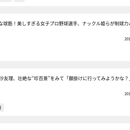
な球筋！美しすぎる女子プロ野球選手、ナックル姫らが制球力
20
村沙友理、壮絶な“珍百景”をみて「願掛けに行ってみようかな？
20
報