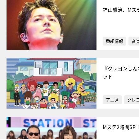
福山雅治、Mス
番組情報
音
『クレヨンしん
ット
アニメ
クレ
Mステ2時間S