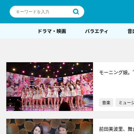
ドラマ・映画
バラエティ
音
モーニング娘。
音楽
ミュー
前田美波里、舞