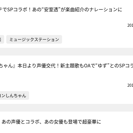
テでSPコラボ！あの“安室透”が楽曲紹介のナレーションに
20
楽
ミュージックステーション
ちゃん』本日より声優交代！新主題歌もOAで“ゆず”とのSPコ
20
ヨンしんちゃん
P！あの声優とコラボ、あの女優も登場で超豪華に