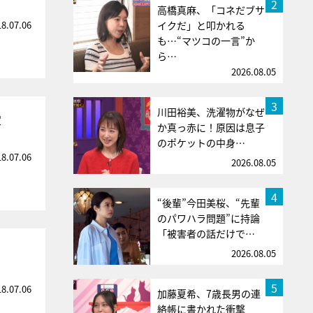
2
高橋真麻、「コネだブサ
18.07.06
イクだ」と叩かれる
も…“マツコの一言”か
ら…
2026.08.05
3
川田裕美、洗濯物がなぜ
定
か真っ赤に！原因は息子
のポケットの中身…
18.07.06
2026.08.05
4
“後輩”今田美桜、“先輩
のパワハラ問題”に持論
「被害者の話だけで…
2026.08.05
5
18.07.06
加藤夏希、7歳長男の連
絡帳に書かれた衝撃