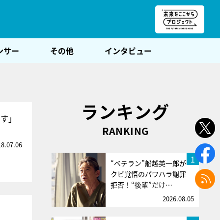
朝POST
ンサー
その他
インタビュー
ランキング
ます」
RANKING
18.07.06
1
“ベテラン”船越英一郎が
クビ覚悟のパワハラ謝罪
拒否！“後輩”だけ…
2026.08.05