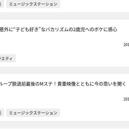
楽
ミュージックステーション
丸、意外に“子ども好き”なバカリズムの2歳児へのボケに感心
20
ラエティ
ループ脱退前最後のMステ！貴重映像とともに今の思いを聞く
20
楽
ミュージックステーション