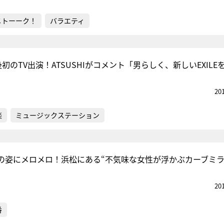
メトーーク！
バラエティ
後初のTV出演！ATSUSHIがコメント「男らしく、新しいEXILE
20
楽
ミュージックステーション
の姿にメロメロ！浜松にある“不気味な女性が浮かぶカーブミラ
20
番