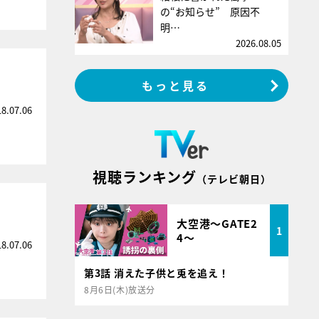
の“お知らせ” 原因不
明…
2026.08.05
もっと見る
18.07.06
視聴ランキング
（テレビ朝日）
大空港～GATE2
1
4～
18.07.06
第3話 消えた子供と兎を追え！
8月6日(木)放送分