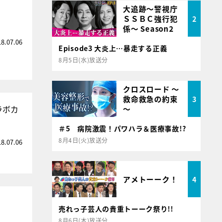
大追跡～警視庁
ＳＳＢＣ強行犯
2
係～ Season2
18.07.06
Episode3 大炎上…暴走する正義
8月5日(水)放送分
クロスロード ～
救命救急の約束
3
ラボカ
～
＃5 病院激震！パワハラ＆医療事故!?
8月4日(火)放送分
18.07.06
アメトーーク！
4
売れっ子芸人の貴重トーーク祭り!!
8月6日(木)放送分