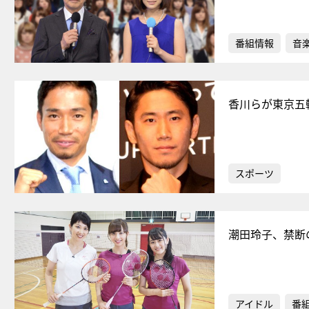
番組情報
音
香川らが東京五
スポーツ
潮田玲子、禁断
アイドル
番