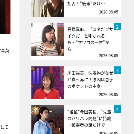
拒否！“後輩”だけ…
2026.08.05
2
高橋真麻、「コネだブサ
イクだ」と叩かれる
も…“マツコの一言”か
ら…
水森英
2026.08.05
3
。
川田裕美、洗濯物がなぜ
か真っ赤に！原因は息子
のポケットの中身…
2026.08.05
4
“後輩”今田美桜、“先輩
のパワハラ問題”に持論
「被害者の話だけで…
をして
2026.08.05