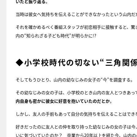
いたと振り返る
。
当時は彼女へ気持ちを伝えることができなかったという山内だ
それを確かめるべく番組スタッフが初恋相手に接触すると、驚
内の“知られざる子ども時代”が明らかに!?
◆小学校時代の切ない“三角関係
そしてもうひとり、山内の幼なじみの女子の“今”を調査する。
その幼なじみの女の子は、小学校のとき山内の友人とつきあっ
内自身も密かに彼女に好意を抱いていたのだとか
。
しかし、友人の手前もあって自分の気持ちを伝えることはでき
好きだったのに友人との仲を取り持った幼なじみの女の子は今
いに気づいていたのか？ 卒業から20年以上を経た今、山内