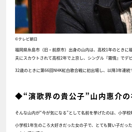
©テレビ朝日
福岡県糸島市（旧・前原市）出身の山内は、高校1年のときに
夫にスカウトされて高校2年で上京し、シングル『霧情』でデ
32歳のときに第66回NHK紅白歌合戦に初出場し、以降3年
◆“演歌界の貴公子”山内惠介
そんな山内が“今が気になる”として名前を挙げたのは、小学校
小学校1年生のころ大好きだった女の子で、とても賢い子だっ