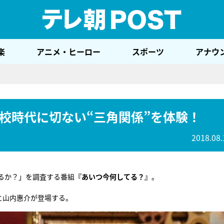
テレ
楽
アニメ・ヒーロー
スポーツ
アナウ
校時代に切ない“三角関係”を体験！
2018.08.
るか？」を調査する番組
『あいつ今何してる？』
。
と山内惠介が登場する。