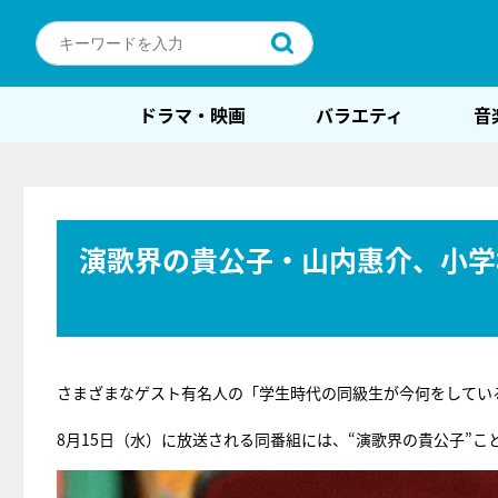
ドラマ・映画
バラエティ
音
演歌界の貴公子・山内惠介、小学
さまざまなゲスト有名人の「学生時代の同級生が今何をしてい
8月15日（水）に放送される同番組には、“演歌界の貴公子”こ