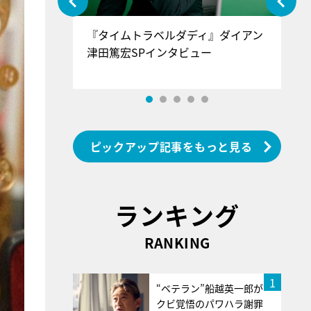
ぐ』＝LOV
『タイムトラベルダディ』ダイアン
『
香SPインタ
津田篤宏SPインタビュー
～
ピックアップ記事をもっと見る
ランキング
RANKING
1
“ベテラン”船越英一郎が
クビ覚悟のパワハラ謝罪