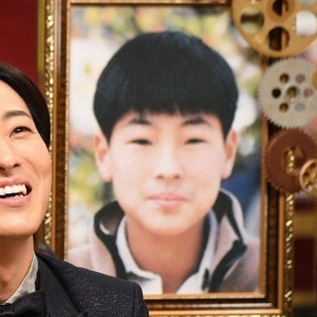
『アイ＝ラブ！げーみん
E齋藤樹愛羅＆佐々木舞
ビュー