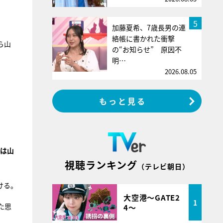
5
加藤夏希、7歳長男の連
絡帳に書かれた衝撃
ら山
の“お知らせ” 原因不
明…
2026.08.05
もっと見る
実は山
視聴ランキング
（テレビ朝日）
ける。
大空港～GATE2
1
た思
4～