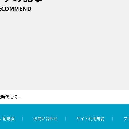
ECOMMEND
演歌界の貴公子・山内惠介、小学校時代に切ない“三角関係”を体験！
レ朝動画
お問い合わせ
サイト利用規約
プ