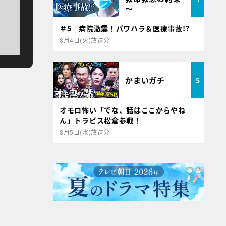
～
＃5 病院激震！パワハラ＆医療事故!?
8月4日(火)放送分
かまいガチ
5
オモロ怖い「でな、話はここからやね
ん」トラビス松倉参戦！
8月5日(水)放送分