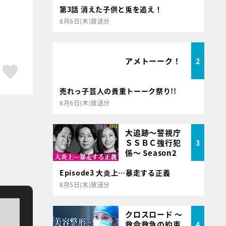
第3話 消えた子供と兎を追え！
8月6日(木)放送分
アメトーーク！
2
ア
はてブ
スキボタン
売れっ子芸人の貴重トーーク祭り!!
8月6日(木)放送分
大追跡～警視庁
ＳＳＢＣ強行犯
3
係～ Season2
Episode3 大炎上…暴走する正義
8月5日(水)放送分
クロスロード ～
救命救急の約束
4