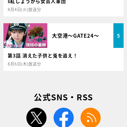
s紅しょうがら女芸人軍団
8月4日(火)放送分
大空港～GATE24～
5
第3話 消えた子供と兎を追え！
8月6日(木)放送分
公式SNS・RSS
twitter
facebook
rss