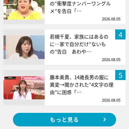
の“衝撃度ナンバーワングル
メ”を告白「…
2026.08.05
4
若槻千夏、家族にはあるの
に…家で自分だけ“ないも
の”告白 あわや…
2026.08.05
5
藤本美貴、14歳長男の服に
異変→聞かされた“4文字の理
由”に困惑「…
2026.08.05
もっと見る