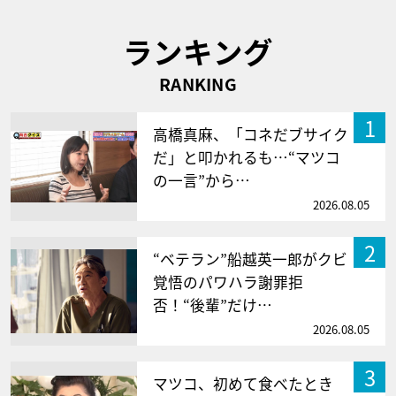
ランキング
RANKING
1
高橋真麻、「コネだブサイク
だ」と叩かれるも…“マツコ
の一言”から…
2026.08.05
2
“ベテラン”船越英一郎がクビ
覚悟のパワハラ謝罪拒
否！“後輩”だけ…
2026.08.05
3
マツコ、初めて食べたとき