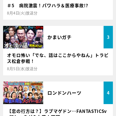
＃5 病院激震！パワハラ＆医療事故!?
8月4日(火)放送分
かまいガチ
3
オモロ怖い「でな、話はここからやねん」トラビ
ス松倉参戦！
8月5日(水)放送分
ロンドンハーツ
4
【恋の行方は？】ラブマゲドン…FANTASTICSv