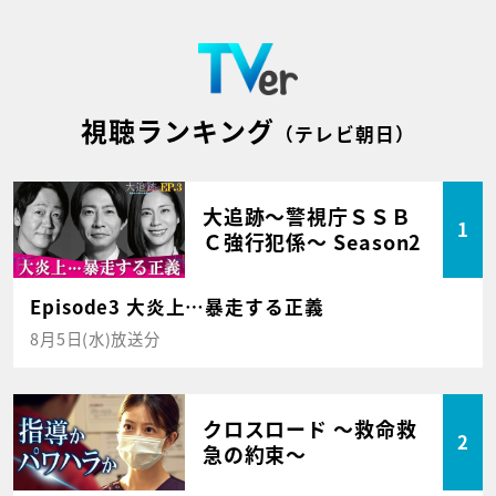
視聴ランキング
（テレビ朝日）
大追跡～警視庁ＳＳＢ
1
Ｃ強行犯係～ Season2
Episode3 大炎上…暴走する正義
8月5日(水)放送分
クロスロード ～救命救
2
急の約束～