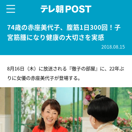
menu
テレ朝POST
74歳の赤座美代子、腹筋1日300回！子
宮筋腫になり健康の大切さを実感
2018.08.15
8月16日（木）に放送される『徹子の部屋』に、22年ぶ
りに女優の赤座美代子が登場する。