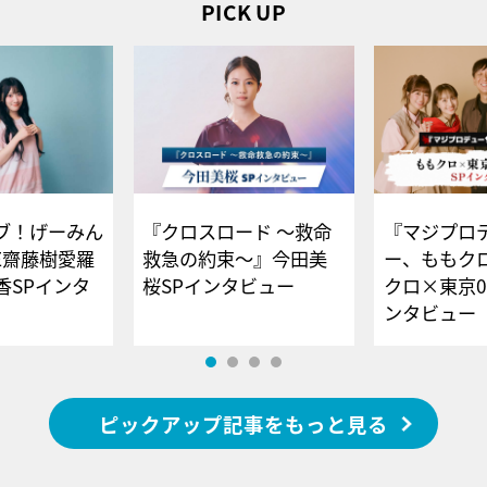
PICK UP
ブ！げーみん
『クロスロード ～救命
『マジプロ
E齋藤樹愛羅
救急の約束～』今田美
ー、ももク
香SPインタ
桜SPインタビュー
クロ×東京0
ンタビュー
ピックアップ記事をもっと見る