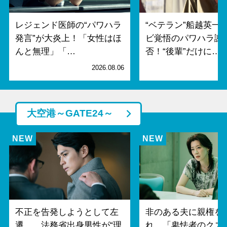
レジェンド医師の“パワハラ
“ベテラン”船越英一
発言”が大炎上！「女性はほ
ビ覚悟のパワハラ謝
んと無理」「…
否！“後輩”だけに…
2026.08.06
2
大空港～GATE24～
不正を告発しようとして左
非のある夫に親権を
遷…。法務省出身男性が“理
れ…「卑怯者のクズ