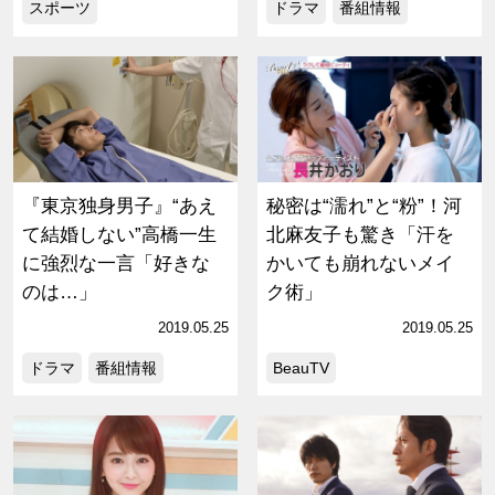
スポーツ
ドラマ
番組情報
『東京独身男子』“あえ
秘密は“濡れ”と“粉”！河
て結婚しない”高橋一生
北麻友子も驚き「汗を
に強烈な一言「好きな
かいても崩れないメイ
のは…」
ク術」
2019.05.25
2019.05.25
ドラマ
番組情報
BeauTV