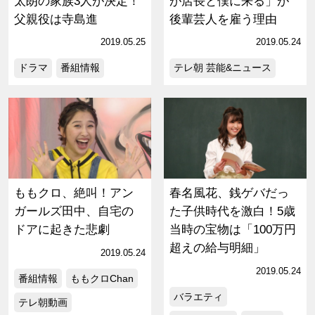
太朗の家族3人が決定！
が店長と僕に来る」が
父親役は寺島進
後輩芸人を雇う理由
2019.05.25
2019.05.24
ドラマ
番組情報
テレ朝 芸能&ニュース
ももクロ、絶叫！アン
春名風花、銭ゲバだっ
ガールズ田中、自宅の
た子供時代を激白！5歳
ドアに起きた悲劇
当時の宝物は「100万円
超えの給与明細」
2019.05.24
2019.05.24
番組情報
ももクロChan
バラエティ
テレ朝動画