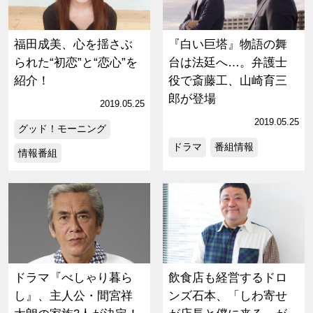
福田成美、心を揺さぶ
『白い巨塔』物語の舞
られた“初恋”と“恋心”を
台は法廷へ…。弁護士
紹介！
役で斎藤工、山崎育三
郎が登場
2019.05.25
2019.05.25
グッド！モーニング
ドラマ
番組情報
情報番組
ドラマ『べしゃり暮ら
飲食店も経営するドロ
し』、主人公・間宮祥
ンズ石本、「しわ寄せ