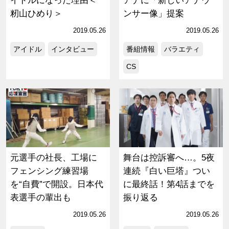
イドルになった理由＜
アナに「新しいアナウ
籾山ひめり＞
ンサー像」提案
2019.05.26
2019.05.26
アイドル
インタビュー
番組情報
バラエティ
CS
元選手の社長、工場に
舞台は控訴審へ…。5夜
フェンシング練習場
連続『白い巨塔』つい
を“自費”で開設。日本代
に最終話！第4話までを
表選手の輩出も
振り返る
2019.05.26
2019.05.26