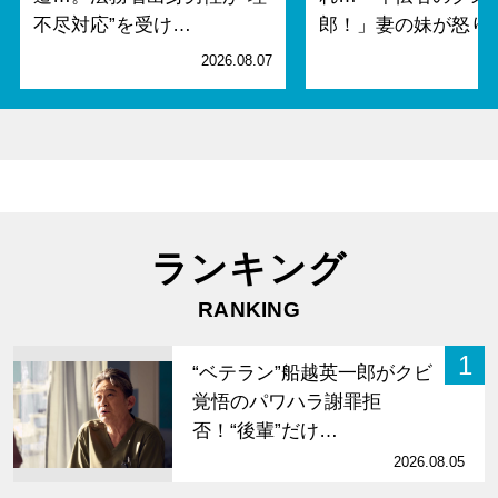
不尽対応”を受け…
郎！」妻の妹が怒り
2026.08.07
2
ランキング
RANKING
1
“ベテラン”船越英一郎がクビ
覚悟のパワハラ謝罪拒
否！“後輩”だけ…
2026.08.05