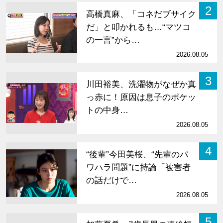
2
高橋真麻、「コネだブサイク
だ」と叩かれるも…“マツコ
の一言”から…
2026.08.05
3
川田裕美、洗濯物がなぜか真
っ赤に！原因は息子のポケッ
トの中身…
2026.08.05
4
“後輩”今田美桜、“先輩のパ
ワハラ問題”に持論「被害者
の話だけで…
2026.08.05
5