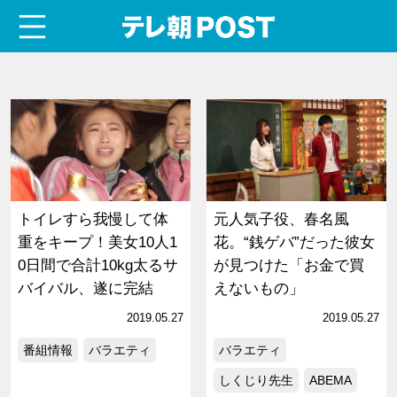
menu
テレ朝POST
トイレすら我慢して体
元人気子役、春名風
重をキープ！美女10人1
花。“銭ゲバ”だった彼女
0日間で合計10kg太るサ
が見つけた「お金で買
バイバル、遂に完結
えないもの」
2019.05.27
2019.05.27
番組情報
バラエティ
バラエティ
しくじり先生
ABEMA