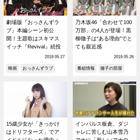
劇場版『おっさんずラ
乃木坂46「合わせて100
ブ』本編シーン初公
万部」の4人が登場！黒
開！主題歌はスキマス
柳徹子は“ある理由”でと
イッチ『Revival』続投
ても親近感
2019.05.27
2019.05.26
映画
おっさんずラブ
番組情報
徹子の部屋
15歳少女が「きっかけ
インパルス板倉、ダジ
はドリフターズ」でア
ャレに苦しむ山本雪乃