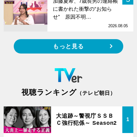
加藤夏希、7歳長男の連絡帳
に書かれた衝撃の“お知ら
せ” 原因不明…
2026.08.05
もっと見る
視聴ランキング
（テレビ朝日）
大追跡～警視庁ＳＳＢ
1
Ｃ強行犯係～ Season2