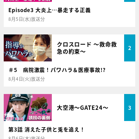
Episode3 大炎上…暴走する正義
8月5日(水)放送分
クロスロード ～救命救
2
急の約束～
＃5 病院激震！パワハラ＆医療事故!?
8月4日(火)放送分
大空港～GATE24～
3
第3話 消えた子供と兎を追え！
8月6日(木)放送分