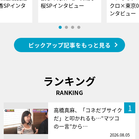
香SPインタ
桜SPインタビュー
クロ×東京0
ンタビュー
ピックアップ記事をもっと見る
ランキング
RANKING
1
高橋真麻、「コネだブサイク
だ」と叩かれるも…“マツコ
の一言”から…
2026.08.05