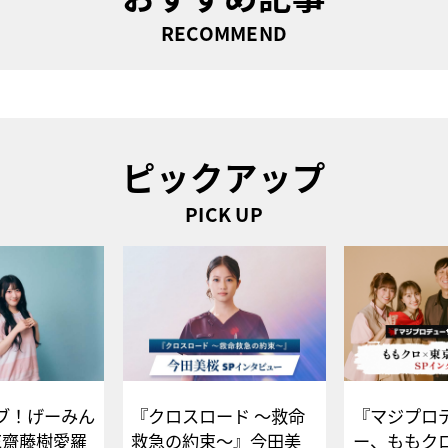
RECOMMEND
ピックアップ
PICK UP
ブ！げーみん
『クロスロード ～救命
『マジプロ
E齋藤樹愛羅
救急の約束～』今田美
ー、ももク