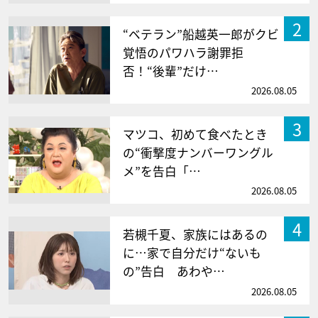
2
“ベテラン”船越英一郎がクビ
覚悟のパワハラ謝罪拒
否！“後輩”だけ…
2026.08.05
3
マツコ、初めて食べたとき
の“衝撃度ナンバーワングル
メ”を告白「…
2026.08.05
4
若槻千夏、家族にはあるの
に…家で自分だけ“ないも
の”告白 あわや…
2026.08.05