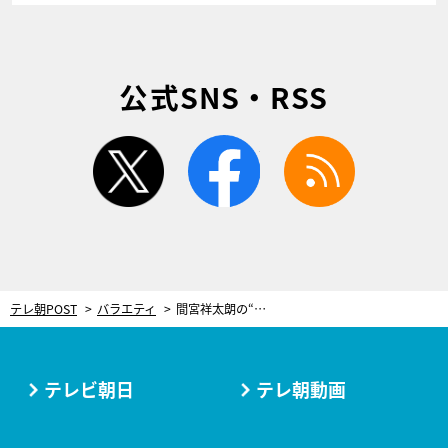
公式SNS・RSS
twitter
facebook
rss
テレ朝POST
バラエティ
間宮祥太朗の“顔”に…徹子が肉薄！いまも支え続ける“祖父の教え”とは？
テレビ朝日
テレ朝動画