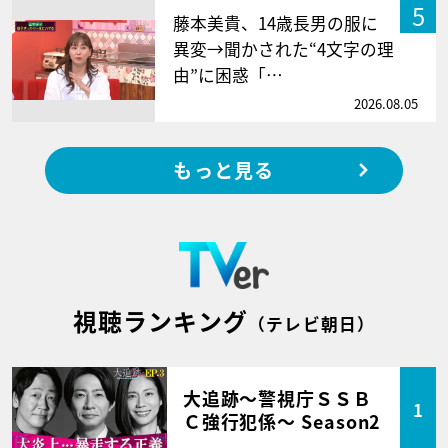
5
藤本美貴、14歳長男の服に
異変→聞かされた“4文字の理
由”に困惑「…
2026.08.05
もっと見る
視聴ランキング
（テレビ朝日）
大追跡～警視庁ＳＳＢ
1
Ｃ強行犯係～ Season2