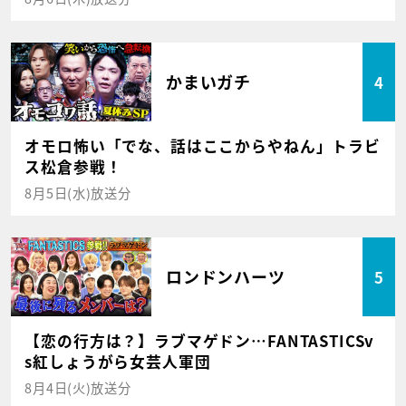
かまいガチ
4
オモロ怖い「でな、話はここからやねん」トラビ
ス松倉参戦！
8月5日(水)放送分
ロンドンハーツ
5
【恋の行方は？】ラブマゲドン…FANTASTICSv
s紅しょうがら女芸人軍団
8月4日(火)放送分