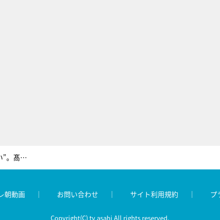
King ＆ Princeメンバーたちの“恋煩い”。髙橋海人「保健室の先生に恋して…」＜Mステ＞
レ朝動画
お問い合わせ
サイト利用規約
プ
Copyright(C) tv asahi All rights reserved.