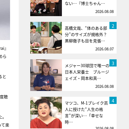
ない…『博士ちゃん…
2026.08.08
2
高橋文哉、“体のある部
分”のサイズが規格外？
黒柳徹子も目を見張…
ai』
2026.08.07
めら
3
メジャー30球団で唯一の
日本人栄養士 ブルージ
ると
ェイズ・岡本和真…
2026.08.08
一度聴
4
マツコ、M-1ブレイク芸
人に授けた“人生の格
言”が深い…「幸せな
た。
時…
って楽
2026.08.08