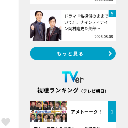
5
ドラマ『名探偵のままで
いて』、ナインティナイ
ン岡村隆史＆矢部…
2026.08.08
もっと見る
視聴ランキング
（テレビ朝日）
アメトーーク！
1
ア
はてブ
スキボタン