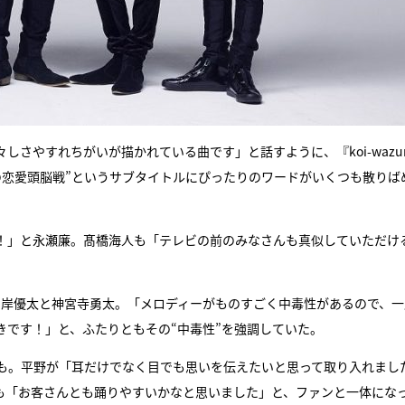
さやすれちがいが描かれている曲です」と話すように、『koi-wazur
の恋愛頭脳戦”というサブタイトルにぴったりのワードがいくつも散りば
！」と永瀬廉。髙橋海人も「テレビの前のみなさんも真似していただけ
たのは、岸優太と神宮寺勇太。「メロディーがものすごく中毒性があるので、
きです！」と、ふたりともその“中毒性”を強調していた。
けも。平野が「耳だけでなく目でも思いを伝えたいと思って取り入れまし
も「お客さんとも踊りやすいかなと思いました」と、ファンと一体にな