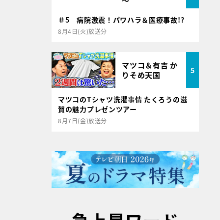
～
＃5 病院激震！パワハラ＆医療事故!?
8月4日(火)放送分
マツコ＆有吉 か
5
りそめ天国
マツコのTシャツ洗濯事情 たくろうの滋
賀の魅力プレゼンツアー
8月7日(金)放送分