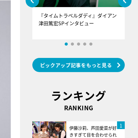
ぐ』＝LOV
『タイムトラベルダディ』ダイアン
『
香SPインタ
津田篤宏SPインタビュー
～
ピックアップ記事をもっと見る
ランキング
RANKING
1
伊藤沙莉、芦田愛菜が好
きすぎて目を合わせられ