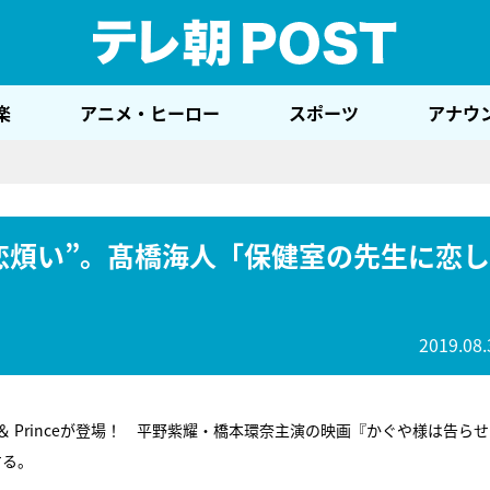
テレ
楽
アニメ・ヒーロー
スポーツ
アナウ
ちの“恋煩い”。髙橋海人「保健室の先生に恋し
2019.08.
 ＆ Princeが登場！ 平野紫耀・橋本環奈主演の映画『かぐや様は告ら
する。