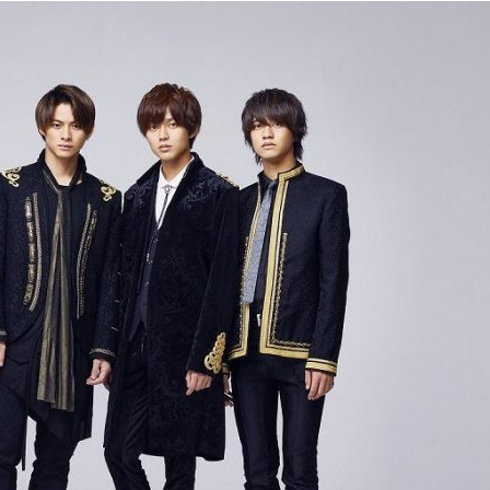
『アイ＝ラブ！げーみん
E齋藤樹愛羅＆佐々木舞
ビュー