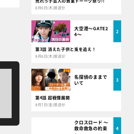
売れっ子芸人の貴重トーーク祭り!!
8月6日(木)放送分
大空港～GATE2
2
4～
第3話 消えた子供と兎を追え！
8月6日(木)放送分
名探偵のままで
3
いて
第4話 超戦慄展開
8月7日(金)放送分
クロスロード ～
救命救急の約束
4