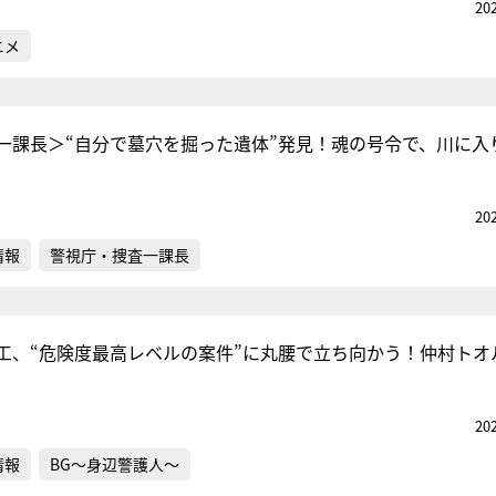
20
ニメ
一課長＞“自分で墓穴を掘った遺体”発見！魂の号令で、川に入
20
情報
警視庁・捜査一課長
工、“危険度最高レベルの案件”に丸腰で立ち向かう！仲村トオ
20
情報
BG～身辺警護人～