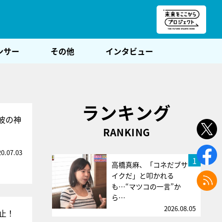
朝POST
ンサー
その他
インタビュー
ランキング
波の神
RANKING
20.07.03
1
高橋真麻、「コネだブサ
イクだ」と叩かれる
も…“マツコの一言”か
ら…
2026.08.05
止！