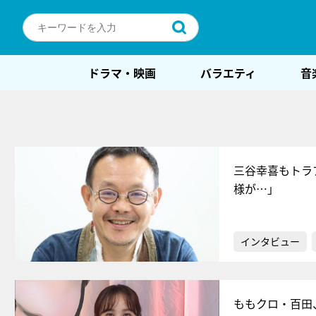
ドラマ・映画
バラエティ
音
三谷幸喜もトラ
様が…」
インタビュー
ももクロ・百田