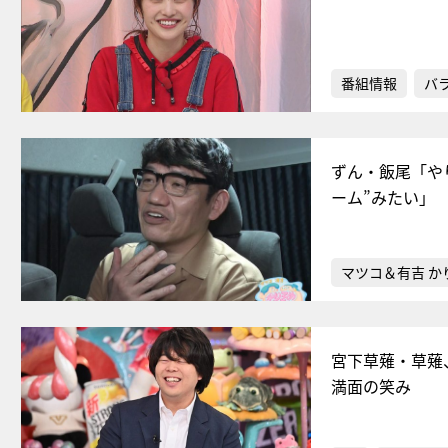
番組情報
バ
ずん・飯尾「や
ーム”みたい」
マツコ＆有吉 か
宮下草薙・草薙
満面の笑み