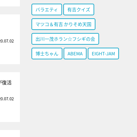
バラエティ
有吉クイズ
マツコ＆有吉 かりそめ天国
出川一茂ホラン☆フシギの会
20.07.02
博士ちゃん
ABEMA
EIGHT-JAM
が復活
20.07.02