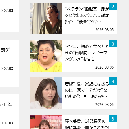
2
“ベテラン”船越英一郎が
20.07.03
クビ覚悟のパワハラ謝罪
拒否！“後輩”だけ…
2026.08.05
3
マツコ、初めて食べたと
“罰ゲ
きの“衝撃度ナンバーワ
ングルメ”を告白「…
2026.08.05
20.07.03
4
若槻千夏、家族にはある
のに…家で自分だけ“な
いもの”告白 あわや…
い」と
2026.08.05
5
藤本美貴、14歳長男の
20.07.03
服に異変→聞かされた“4