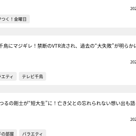
20
ワつく！金曜日
千鳥にマジギレ！禁断のVTR流され、過去の“大失敗”が明らか
20
ラエティ
テレビ千鳥
・つるの剛士が“短大生”に！亡き父との忘れられない想い出も語
20
子の部屋
バラエティ