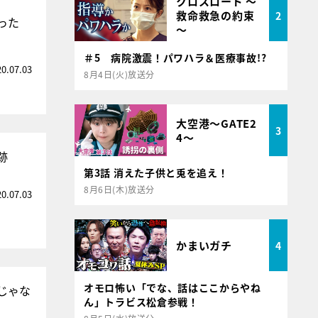
クロスロード ～
救命救急の約束
2
った
～
＃5 病院激震！パワハラ＆医療事故!?
20.07.03
8月4日(火)放送分
大空港～GATE2
3
4～
跡
第3話 消えた子供と兎を追え！
8月6日(木)放送分
20.07.03
かまいガチ
4
オモロ怖い「でな、話はここからやね
じゃな
ん」トラビス松倉参戦！