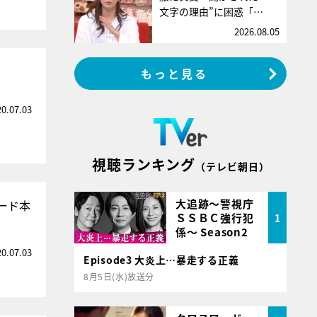
文字の理由”に困惑「…
2026.08.05
もっと見る
20.07.03
視聴ランキング
（テレビ朝日）
大追跡～警視庁
ソード本
ＳＳＢＣ強行犯
1
係～ Season2
20.07.03
Episode3 大炎上…暴走する正義
8月5日(水)放送分