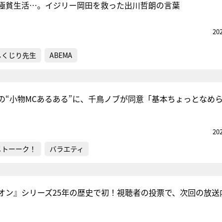
極貧生活…。イジリー岡田を救った出川哲朗の言葉
20
しくじり先生
ABEMA
の“小物MCあるある”に、千鳥ノブが同意「基本ちょっとなめ
20
メトーーク！
バラエティ
オン』シリーズ25年の歴史で初！視聴者の投票で、次回の放送