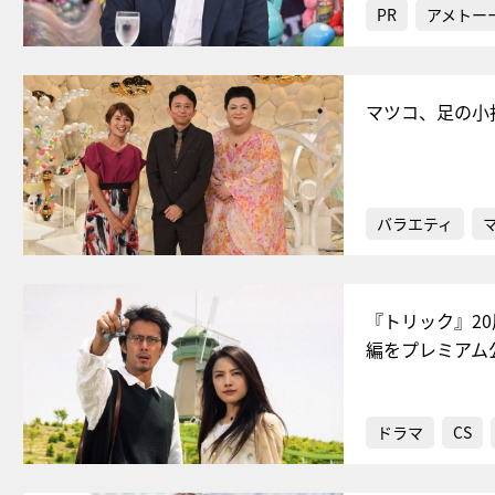
PR
アメトー
マツコ、足の小
バラエティ
『トリック』20
編をプレミアム
ドラマ
CS