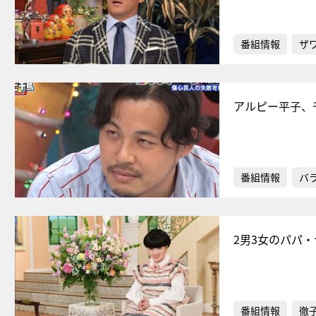
番組情報
ザ
アルピー平子、
番組情報
バ
2男3女のパパ
番組情報
徹