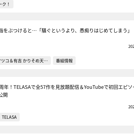
ーク！
指をぶつけると…「騒ぐというより、愚痴りはじめてしまう」
20
マツコ＆有吉 かりそめ天…
番組情報
周年！TELASAで全57作を見放題配信＆YouTubeで初回エピ
公開
20
TELASA