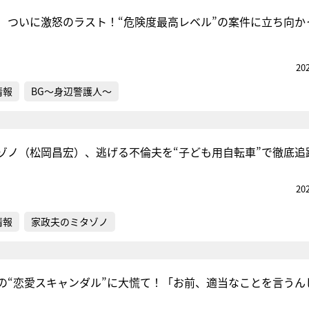
）ついに激怒のラスト！“危険度最高レベル”の案件に立ち向か
20
情報
BG～身辺警護人～
ゾノ（松岡昌宏）、逃げる不倫夫を“子ども用自転車”で徹底追
20
情報
家政夫のミタゾノ
の“恋愛スキャンダル”に大慌て！「お前、適当なことを言うん