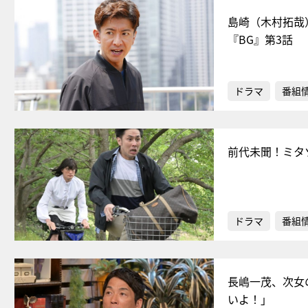
島崎（木村拓哉
『BG』第3話
ドラマ
番組
前代未聞！ミタ
ドラマ
番組
長嶋一茂、次女
いよ！」