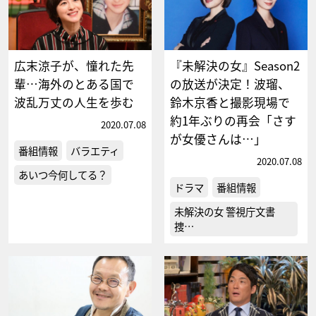
広末涼子が、憧れた先
『未解決の女』Season2
輩…海外のとある国で
の放送が決定！波瑠、
波乱万丈の人生を歩む
鈴木京香と撮影現場で
約1年ぶりの再会「さす
2020.07.08
が女優さんは…」
番組情報
バラエティ
2020.07.08
あいつ今何してる？
ドラマ
番組情報
未解決の女 警視庁文書
捜…