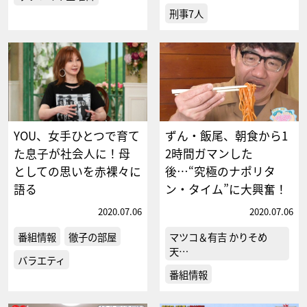
刑事7人
YOU、女手ひとつで育て
ずん・飯尾、朝食から1
た息子が社会人に！母
2時間ガマンした
としての思いを赤裸々に
後…“究極のナポリタ
語る
ン・タイム”に大興奮！
2020.07.06
2020.07.06
番組情報
徹子の部屋
マツコ＆有吉 かりそめ
天…
バラエティ
番組情報