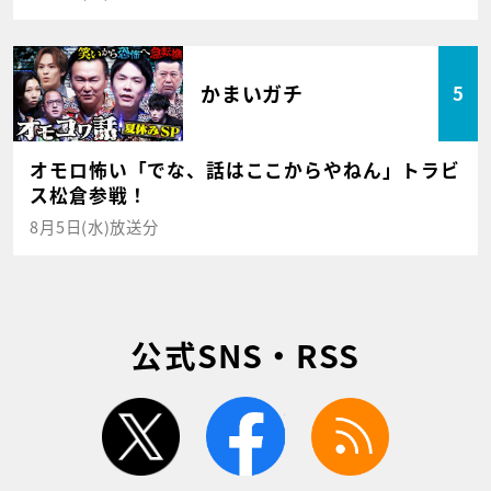
かまいガチ
5
オモロ怖い「でな、話はここからやねん」トラビ
ス松倉参戦！
8月5日(水)放送分
公式SNS・RSS
twitter
facebook
rss