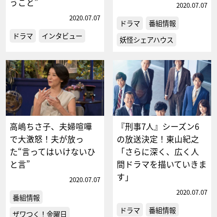
うこと”
2020.07.07
2020.07.07
ドラマ
番組情報
ドラマ
インタビュー
妖怪シェアハウス
高嶋ちさ子、夫婦喧嘩
『刑事7人』シーズン6
で大激怒！夫が放っ
の放送決定！東山紀之
た“言ってはいけないひ
「さらに深く、広く人
と言”
間ドラマを描いていきま
す」
2020.07.07
2020.07.07
番組情報
ドラマ
番組情報
ザワつく！金曜日