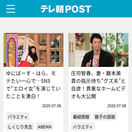
menu
テレ朝POST
ゆにばーす・はら、モ
庄司智春、妻・藤本美
テたい一心で…SNS
貴の指示待ち“グズ夫”と
で“エロイ女”を演じてい
自虐！貴重なホームビデ
たことを激白！
オも大公開
2020.07.08
2020.07.08
バラエティ
番組情報
徹子の部屋
しくじり先生
ABEMA
バラエティ