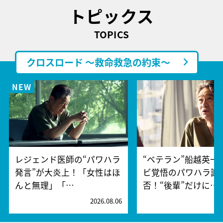
トピックス
TOPICS
クロスロード ～救命救急の約束～
レジェンド医師の“パワハラ
“ベテラン”船越英一
発言”が大炎上！「女性はほ
ビ覚悟のパワハラ謝
んと無理」「…
否！“後輩”だけに…
2026.08.06
2