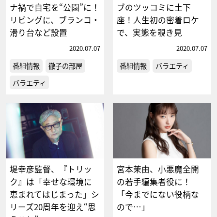
ナ禍で自宅を“公園”に！
ブのツッコミに土下
リビングに、ブランコ・
座！人生初の密着ロケ
滑り台など設置
で、実態を覗き見
2020.07.07
2020.07.07
番組情報
徹子の部屋
番組情報
バラエティ
バラエティ
堤幸彦監督、『トリッ
宮本茉由、小悪魔全開
ク』は「幸せな環境に
の若手編集者役に！
恵まれてはじまった」シ
「今までにない役柄な
リーズ20周年を迎え“思
ので…」