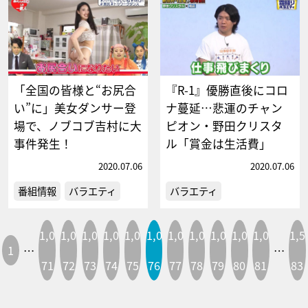
「全国の皆様と“お尻合
『R-1』優勝直後にコロ
い”に」美女ダンサー登
ナ蔓延…悲運のチャン
場で、ノブコブ吉村に大
ピオン・野田クリスタ
事件発生！
ル「賞金は生活費」
2020.07.06
2020.07.06
番組情報
バラエティ
バラエティ
1,0
1,0
1,0
1,0
1,0
1,0
1,0
1,0
1,0
1,0
1,0
1,5
1
…
…
71
72
73
74
75
76
77
78
79
80
81
83