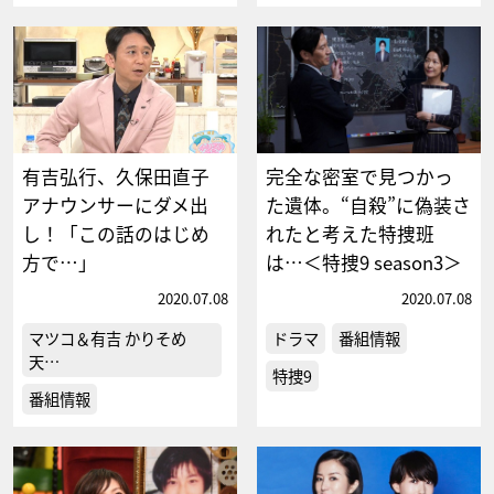
有吉弘行、久保田直子
完全な密室で見つかっ
アナウンサーにダメ出
た遺体。“自殺”に偽装さ
し！「この話のはじめ
れたと考えた特捜班
方で…」
は…＜特捜9 season3＞
2020.07.08
2020.07.08
マツコ＆有吉 かりそめ
ドラマ
番組情報
天…
特捜9
番組情報