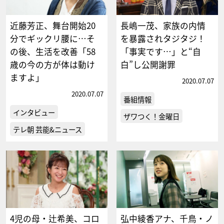
近藤芳正、舞台開始20
長嶋一茂、家族の内情
分でギックリ腰に…そ
を暴露されタジタジ！
の後、生活を改善「58
「事実です…」と“自
歳の今の方が体は動け
白”し公開謝罪
ますよ」
2020.07.07
2020.07.07
番組情報
インタビュー
ザワつく！金曜日
テレ朝 芸能&ニュース
4児の母・辻希美、コロ
弘中綾香アナ、千鳥・ノ