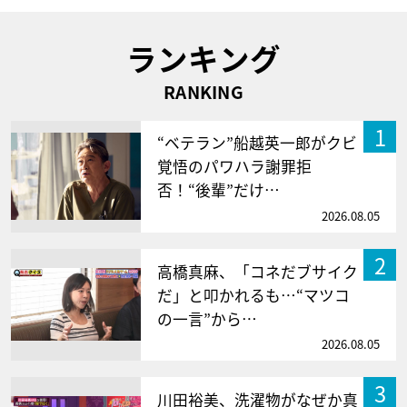
ランキング
RANKING
1
“ベテラン”船越英一郎がクビ
覚悟のパワハラ謝罪拒
否！“後輩”だけ…
2026.08.05
2
高橋真麻、「コネだブサイク
だ」と叩かれるも…“マツコ
の一言”から…
2026.08.05
3
川田裕美、洗濯物がなぜか真