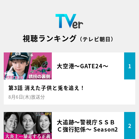
視聴ランキング
（テレビ朝日）
大空港～GATE24～
1
第3話 消えた子供と兎を追え！
8月6日(木)放送分
大追跡～警視庁ＳＳＢ
2
Ｃ強行犯係～ Season2