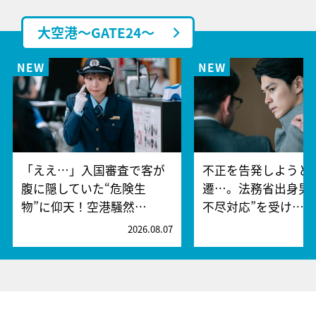
大空港～GATE24～
「ええ…」入国審査で客が
不正を告発しようと
腹に隠していた“危険生
遷…。法務省出身男
物”に仰天！空港騒然…
不尽対応”を受け…
2026.08.07
2