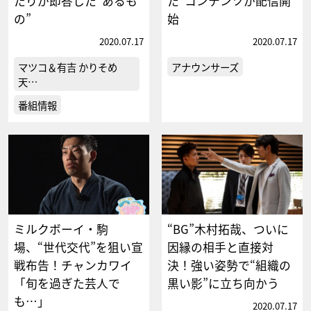
たりが即答した“あるも
た”コンテンツが配信開
の”
始
2020.07.17
2020.07.17
マツコ＆有吉 かりそめ
アナウンサーズ
天…
番組情報
ミルクボーイ・駒
“BG”木村拓哉、ついに
場、“世代交代”を狙い宣
因縁の相手と直接対
戦布告！チャンカワイ
決！強い姿勢で“組織の
「旬を過ぎた芸人で
黒い影”に立ち向かう
も…」
2020.07.17