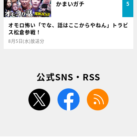
かまいガチ
5
オモロ怖い「でな、話はここからやねん」トラビ
ス松倉参戦！
8月5日(水)放送分
公式SNS・RSS
twitter
facebook
rss