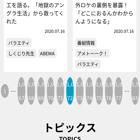
工を語る。「地獄のアン
外ロケの裏側を暴露！
グラ生活」から救ってく
「どこにおるんかわから
れた
んようになる」
2020.07.16
2020.07.16
バラエティ
番組情報
しくじり先生
ABEMA
アメトーーク！
バラエティ
1,0
1,0
1,0
1,0
1,0
1,0
1,0
1,0
1,0
1,0
1,0
1,5
1
…
…
67
68
69
70
71
72
73
74
75
76
77
83
トピックス
TOPICS