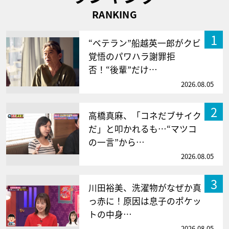
RANKING
1
“ベテラン”船越英一郎がクビ
覚悟のパワハラ謝罪拒
否！“後輩”だけ…
2026.08.05
2
高橋真麻、「コネだブサイク
だ」と叩かれるも…“マツコ
の一言”から…
2026.08.05
3
川田裕美、洗濯物がなぜか真
っ赤に！原因は息子のポケッ
トの中身…
2026.08.05