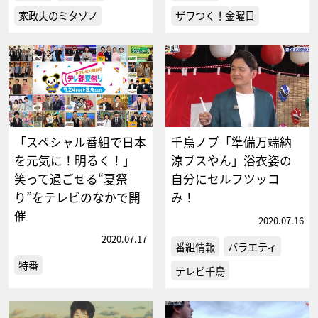
家政夫のミタゾノ
ザワつく！金曜日
「スペシャル番組で日本
千鳥ノブ「準備万端納
を元気に！明るく！」
涼ブスやん」浴衣姿の
笑って過ごせる“夏祭
自分にセルフツッコ
り”をテレビのなかで開
み！
催
2020.07.16
2020.07.17
番組情報
バラエティ
特番
テレビ千鳥