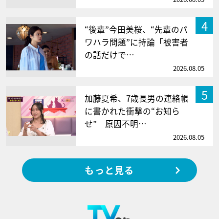
4
“後輩”今田美桜、“先輩のパ
ワハラ問題”に持論「被害者
の話だけで…
2026.08.05
5
加藤夏希、7歳長男の連絡帳
に書かれた衝撃の“お知ら
せ” 原因不明…
2026.08.05
もっと見る