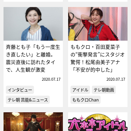
斉藤とも子「もう一度生
ももクロ・百田夏菜子
き直したい」と離婚。
の“衝撃発言”にスタジオ
震災直後に訪れたタイ
驚愕！松尾由美子アナ
で、人生観が激変
「不安が的中した」
2020.07.17
2020.07.17
インタビュー
アイドル
テレ朝動画
テレ朝 芸能&ニュース
ももクロChan