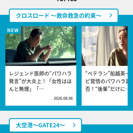
クロスロード ～救命救急の約束～
レジェンド医師の“パワハラ
“ベテラン”船越英一
発言”が大炎上！「女性はほ
ビ覚悟のパワハラ謝
んと無理」「…
否！“後輩”だけに…
2026.08.06
2
大空港～GATE24～