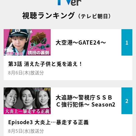
視聴ランキング
（テレビ朝日）
大空港～GATE24～
1
第3話 消えた子供と兎を追え！
8月6日(木)放送分
大追跡～警視庁ＳＳＢ
2
Ｃ強行犯係～ Season2
Episode3 大炎上…暴走する正義
8月5日(水)放送分