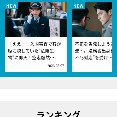
「ええ…」入国審査で客が
不正を告発しようと
腹に隠していた“危険生
遷…。法務省出身男
物”に仰天！空港騒然…
不尽対応”を受け…
2026.08.07
2
ランキング