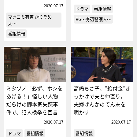
2020.07.17
ドラマ
番組情報
マツコ＆有吉 かりそめ
BG～身辺警護人～
天…
番組情報
ミタゾノ「必ず、ホシを
高嶋ちさ子、“給付金”き
あげる！」怪しい人物
っかけで夫と仲直り。
だらけの脚本家失踪事
夫婦げんかのてん末を
件で、犯人検挙を宣言
明かす
2020.07.17
2020.07.17
ドラマ
番組情報
番組情報