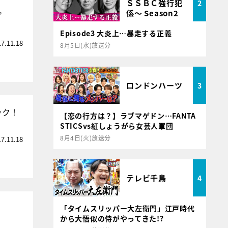
ＳＳＢＣ強行犯
2
係～ Season2
”
Episode3 大炎上…暴走する正義
17.11.18
8月5日(水)放送分
ロンドンハーツ
3
ック！
【恋の行方は？】ラブマゲドン…FANTA
STICSvs紅しょうがら女芸人軍団
8月4日(火)放送分
17.11.18
テレビ千鳥
4
「タイムスリッパー大左衛門」江戸時代
から大悟似の侍がやってきた!?