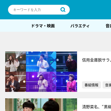
ドラマ・映画
バラエティ
音
信用金庫脱サラ
番組情報
音
清野菜名、“黒