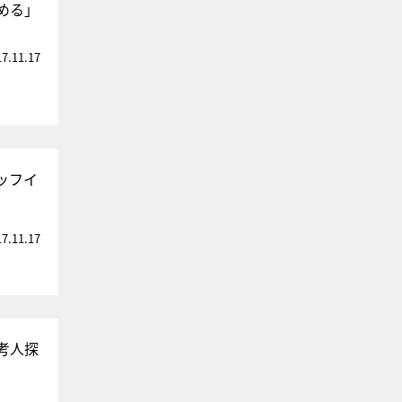
める」
17.11.17
ッフイ
17.11.17
考人探