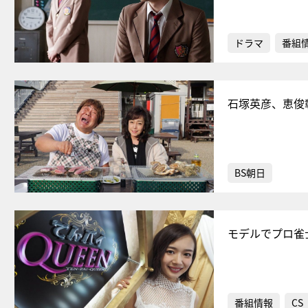
ドラマ
番組
石塚英彦、恵俊
BS朝日
モデルでプロ雀
番組情報
CS