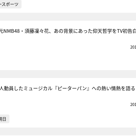
ースポーツ
元NMB48・須藤凜々花、あの背景にあった仰天哲学をTV初告
20
万人動員したミュージカル『ピーターパン』への熱い情熱を語る
20
朝日