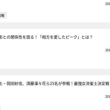
20
情報
彰との関係性を語る！「相方を愛したピーク」とは？
20
士・岡田紗佳、須藤凜々花ら25名が参戦！最強女流雀士決定戦
20