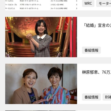
WRC
モータ
「結婚」宣言の
番組情報
榊原郁恵、76
番組情報
BS