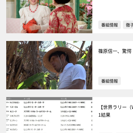
番組情報
徹
篠原信一、驚愕
番組情報
【世界ラリー（
1結果