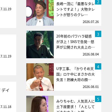
2
長嶋一茂に「最悪なタレ
17.11.19
ントですよ！」大物タレ
ントが怒りのクレ…
2026.07.26
3
20年前のパワハラ疑惑
が浮上！SNSで告発…怒
声が公開され大炎上の…
2026.08.04
17.11.19
4
U字工事、『かりそめ天
国』ロケ中にまさかの大
失言！熟練大将の顔…
2026.08.01
 デイ
5
みりちゃむ、人気芸人に
土下座要求！「人として
17.11.18