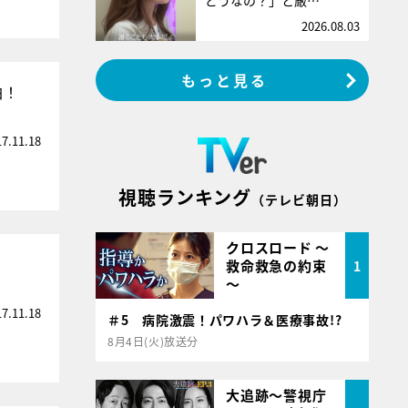
どうなの？」と厳…
2026.08.03
もっと見る
白！
17.11.18
視聴ランキング
（テレビ朝日）
クロスロード ～
救命救急の約束
1
～
17.11.18
＃5 病院激震！パワハラ＆医療事故!?
8月4日(火)放送分
大追跡～警視庁