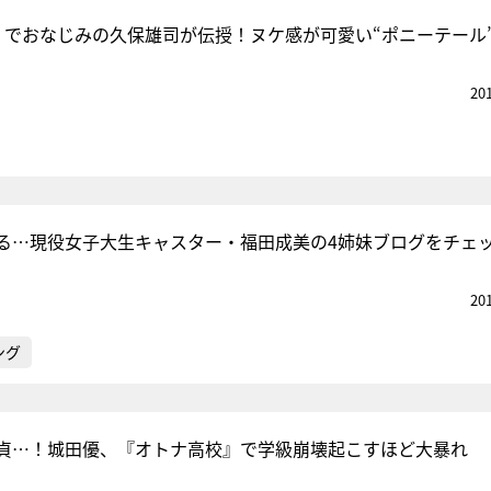
」でおなじみの久保雄司が伝授！ヌケ感が可愛い“ポニーテール
20
る…現役女子大生キャスター・福田成美の4姉妹ブログをチェ
20
ング
貞…！城田優、『オトナ高校』で学級崩壊起こすほど大暴れ