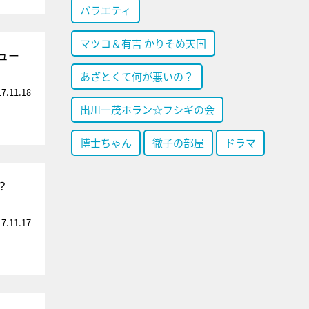
バラエティ
マツコ＆有吉 かりそめ天国
ュー
あざとくて何が悪いの？
17.11.18
出川一茂ホラン☆フシギの会
博士ちゃん
徹子の部屋
ドラマ
？
17.11.17