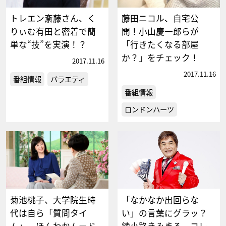
トレエン斎藤さん、く
藤田ニコル、自宅公
りぃむ有田と密着で簡
開！小山慶一郎らが
単な“技”を実演！？
「行きたくなる部屋
か？」をチェック！
2017.11.16
2017.11.16
番組情報
バラエティ
番組情報
ロンドンハーツ
菊池桃子、大学院生時
「なかなか出回らな
代は自ら「質問タイ
い」の言葉にグラッ？
ム」 ほんわかムード
綾小路きみまろ、コレ