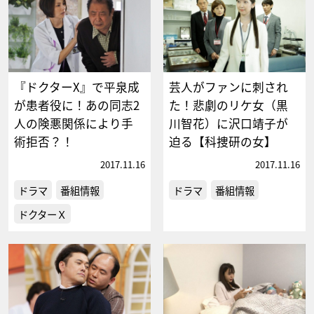
『ドクターX』で平泉成
芸人がファンに刺され
が患者役に！あの同志2
た！悲劇のリケ女（黒
人の険悪関係により手
川智花）に沢口靖子が
術拒否？！
迫る【科捜研の女】
2017.11.16
2017.11.16
ドラマ
番組情報
ドラマ
番組情報
ドクターＸ