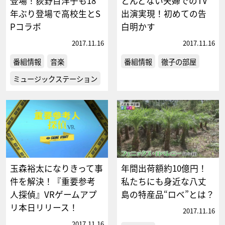
登場！荻野目洋子も18
とんどない夫婦でのTV
年ぶり登場で高校生とS
出演実現！初めての告
Pコラボ
白明かす
2017.11.16
2017.11.16
番組情報
音楽
番組情報
徹子の部屋
ミュージックステーション
玉森裕太になりきって事
年間出荷額約10億円！
件を解決！『重要参考
私たちにも身近な八丈
人探偵』VRゲームアプ
島の特産品“ロベ”とは？
リ本日リリース！
2017.11.16
2017.11.16