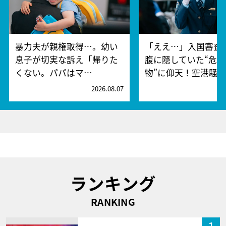
暴力夫が親権取得…。幼い
「ええ…」入国審査
息子が切実な訴え「帰りた
腹に隠していた“危険
くない。パパはマ…
物”に仰天！空港騒
2026.08.07
2
ランキング
RANKING