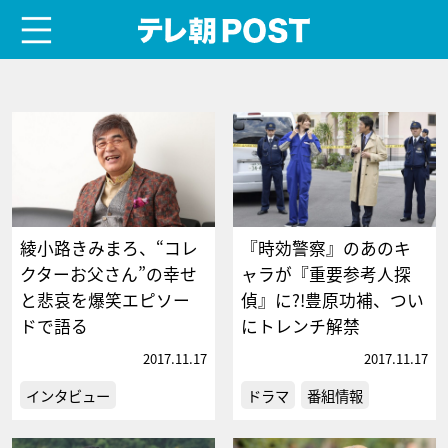
menu
テレ朝POST
綾小路きみまろ、“コレ
『時効警察』のあのキ
クターお父さん”の幸せ
ャラが『重要参考人探
と悲哀を爆笑エピソー
偵』に?!豊原功補、つい
ドで語る
にトレンチ解禁
2017.11.17
2017.11.17
インタビュー
ドラマ
番組情報