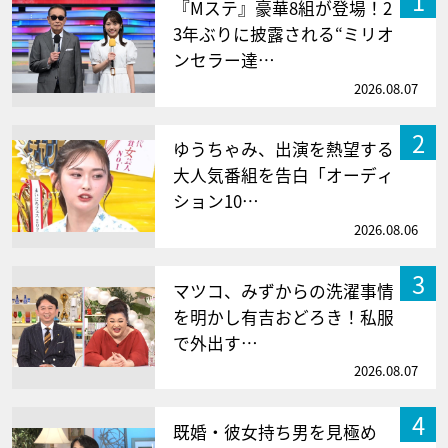
1
『Mステ』豪華8組が登場！2
3年ぶりに披露される“ミリオ
ンセラー達…
2026.08.07
2
ゆうちゃみ、出演を熱望する
大人気番組を告白「オーディ
ション10…
2026.08.06
3
マツコ、みずからの洗濯事情
を明かし有吉おどろき！私服
で外出す…
2026.08.07
4
既婚・彼女持ち男を見極め