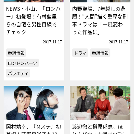
NEWS・小山、『ロンハ
内野聖陽、7年越しの悲
ー』初登場！有村藍里
願！“人間”描く重厚な刑
らの自宅を男性目線で
事ドラマは「一風変わ
チェック
った作品に」
2017.11.17
2017.11.17
番組情報
ドラマ
番組情報
ロンドンハーツ
バラエティ
岡村靖幸、『Mステ』初
渡辺徹と榊原郁恵、ほ