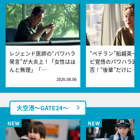
レジェンド医師の“パワハラ
“ベテラン”船越英一
発言”が大炎上！「女性はほ
ビ覚悟のパワハラ謝
んと無理」「…
否！“後輩”だけに…
2026.08.06
2
大空港～GATE24～