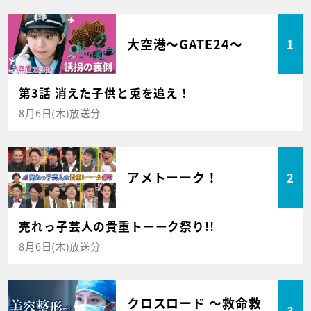
大空港～GATE24～
1
第3話 消えた子供と兎を追え！
8月6日(木)放送分
アメトーーク！
2
売れっ子芸人の貴重トーーク祭り!!
8月6日(木)放送分
クロスロード ～救命救
3