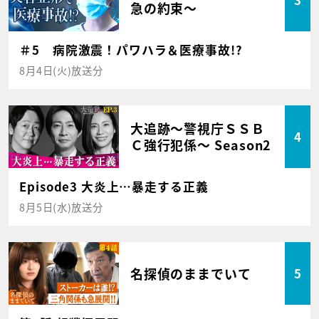
急の約束～
＃5 病院激震！パワハラ＆医療事故!?
8月4日(火)放送分
大追跡～警視庁ＳＳＢ
4
Ｃ強行犯係～ Season2
Episode3 大炎上…暴走する正義
8月5日(水)放送分
名探偵のままでいて
5