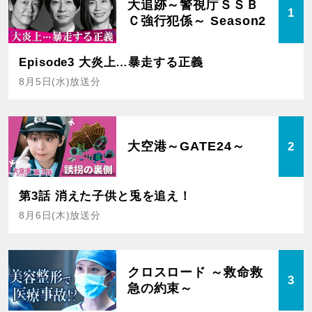
大追跡～警視庁ＳＳＢ
1
Ｃ強行犯係～ Season2
Episode3 大炎上…暴走する正義
8月5日(水)放送分
大空港～GATE24～
2
第3話 消えた子供と兎を追え！
8月6日(木)放送分
クロスロード ～救命救
3
急の約束～