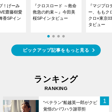
ブ！げーみ
『クロスロード ～救命
『マジプロ
VE齋藤樹愛
救急の約束～』今田美
ー、ももク
舞香SPイン
桜SPインタビュー
クロ×東京0
タビュー
ピックアップ記事をもっと見る
ランキング
RANKING
1
“ベテラン”船越英一郎がクビ
覚悟のパワハラ謝罪拒