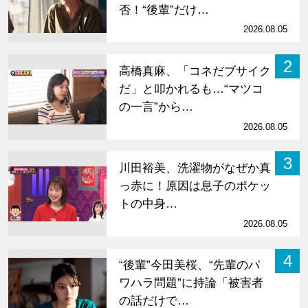
否！“後輩”だけ…
2026.08.05
2
高橋真麻、「コネだブサイク
だ」と叩かれるも…“マツコ
の一言”から…
2026.08.05
3
川田裕美、洗濯物がなぜか真
っ赤に！原因は息子のポケッ
トの中身…
2026.08.05
4
“後輩”今田美桜、“先輩のパ
ワハラ問題”に持論「被害者
の話だけで…