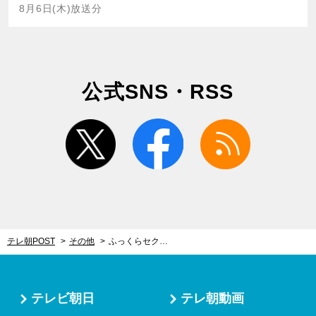
8月6日(木)放送分
公式SNS・RSS
twitter
facebook
rss
テレ朝POST
その他
ふっくらセクシーリップの作り方をプロが解説！指で「ぐるっと1周」が大事
テレビ朝日
テレ朝動画