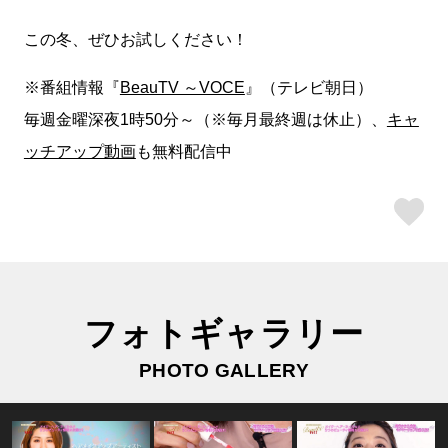
この冬、ぜひお試しください！
※番組情報『
BeauTV ～VOCE
』（テレビ朝日）
毎週金曜深夜1時50分～（※毎月最終週は休止）、
キャ
ッチアップ動画
も無料配信中
ス
フォトギャラリー
PHOTO GALLERY