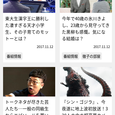
東大生漢字王に勝利し
今年で40歳の氷川きよ
た凄すぎる天才小学
し、23歳から見守ってき
生、その子育てのモッ
た黒柳も感慨。気にな
トーとは？
る結婚は？
2017.11.12
2017.11.12
番組情報
番組情報
徹子の部屋
トークネタが尽きた芸
『シン・ゴジラ』、今
人たち…一般の同級生
夜遂に地上波初放送！3