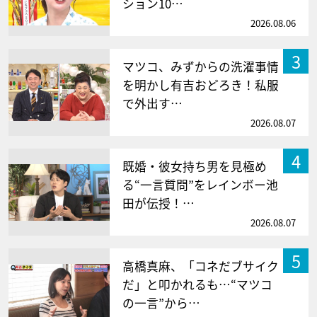
ション10…
2026.08.06
3
マツコ、みずからの洗濯事情
を明かし有吉おどろき！私服
で外出す…
2026.08.07
4
既婚・彼女持ち男を見極め
る“一言質問”をレインボー池
田が伝授！…
2026.08.07
5
高橋真麻、「コネだブサイク
だ」と叩かれるも…“マツコ
の一言”から…