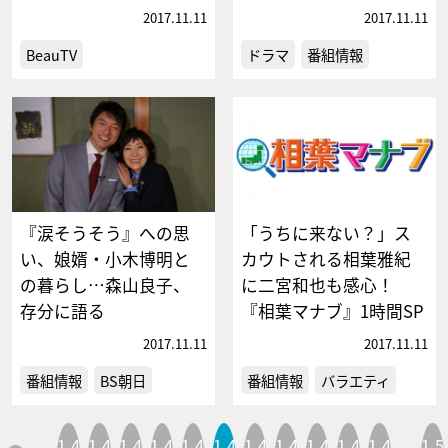
2017.11.11
2017.11.11
BeauTV
ドラマ
番組情報
『涙そうそう』への思
「うちに来ない？」ス
い、娘婿・小木博明と
カウトされる相葉雅紀
の暮らし…森山良子、
に二宮和也も感心！
存分に語る
『相葉マナブ』1時間SP
2017.11.11
2017.11.11
番組情報
BS朝日
番組情報
バラエティ
1,4
1,4
1,4
1,4
1,4
1,4
1,4
1,4
1,4
1,4
1,4
1,5