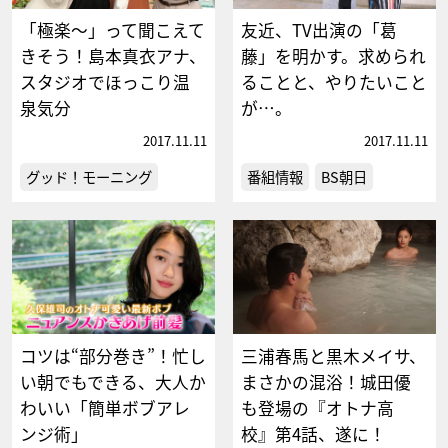
「極楽〜」って聞こえて
友近、TV出演の「葛
きそう！島本真衣アナ、
藤」を明かす。求められ
スタジオでほっこり温
ることと、やりたいこと
泉気分
が…。
2017.11.11
2017.11.11
グッド！モーニング
番組情報
BS朝日
コツは“部分巻き”！忙し
三浦春馬と黒木メイサ、
い朝でもできる、大人か
まさかの混浴！城田優
わいい「簡単ボブアレ
も登場の『オトナ高
ンジ術」
校』第4話、遂に！