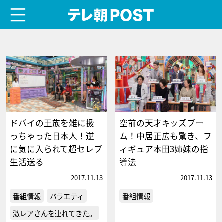
menu
テレ朝POST
ドバイの王族を雑に扱
空前の天才キッズブー
っちゃった日本人！逆
ム！中居正広も驚き、フ
に気に入られて超セレブ
ィギュア本田3姉妹の指
生活送る
導法
2017.11.13
2017.11.13
番組情報
バラエティ
番組情報
激レアさんを連れてきた。