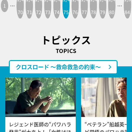
1
…
…
70
71
72
73
74
75
76
77
78
79
80
84
トピックス
TOPICS
クロスロード ～救命救急の約束～
レジェンド医師の“パワハラ
“ベテラン”船越英一
発言”が大炎上！「女性はほ
ビ覚悟のパワハラ謝