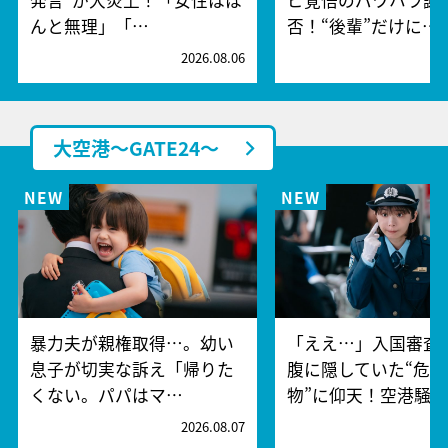
んと無理」「…
否！“後輩”だけに…
2026.08.06
2
大空港～GATE24～
暴力夫が親権取得…。幼い
「ええ…」入国審査
息子が切実な訴え「帰りた
腹に隠していた“危険
くない。パパはマ…
物”に仰天！空港騒
2026.08.07
2