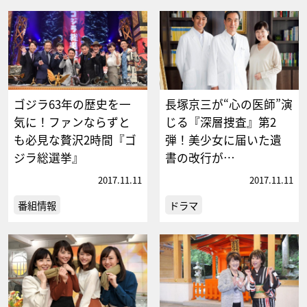
ゴジラ63年の歴史を一
長塚京三が“心の医師”演
気に！ファンならずと
じる『深層捜査』第2
も必見な贅沢2時間『ゴ
弾！美少女に届いた遺
ジラ総選挙』
書の改行が…
2017.11.11
2017.11.11
番組情報
ドラマ