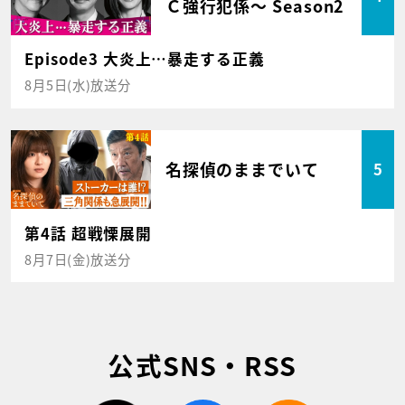
Ｃ強行犯係～ Season2
Episode3 大炎上…暴走する正義
8月5日(水)放送分
名探偵のままでいて
5
第4話 超戦慄展開
8月7日(金)放送分
公式SNS・RSS