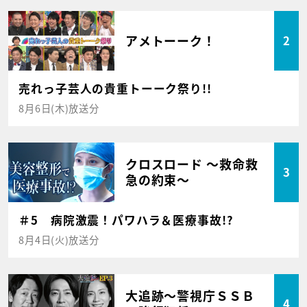
アメトーーク！
2
売れっ子芸人の貴重トーーク祭り!!
8月6日(木)放送分
クロスロード ～救命救
3
急の約束～
＃5 病院激震！パワハラ＆医療事故!?
8月4日(火)放送分
大追跡～警視庁ＳＳＢ
4