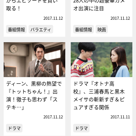
からエピソードを買い
28人の中の超豪華カメ
取る！
オ出演に注目
2017.11.12
2017.11.12
番組情報
バラエティ
番組情報
映画
ディーン、黒柳の熱望で
ドラマ『オトナ高
『トットちゃん！』出
校』、三浦春馬と黒木
演！徹子も思わず「ス
メイサの斬新すぎ＆ピ
テキ…」
ュアすぎる関係
2017.11.12
2017.11.11
ドラマ
ドラマ