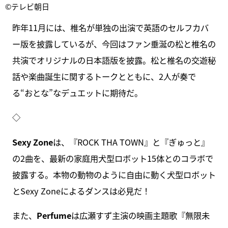
©テレビ朝日
昨年11月には、椎名が単独の出演で英語のセルフカバ
ー版を披露しているが、今回はファン垂涎の松と椎名の
共演でオリジナルの日本語版を披露。松と椎名の交遊秘
話や楽曲誕生に関するトークとともに、2人が奏で
る“おとな”なデュエットに期待だ。
◇
Sexy Zone
は、『ROCK THA TOWN』と『ぎゅっと』
の2曲を、最新の家庭用犬型ロボット15体とのコラボで
披露する。本物の動物のように自由に動く犬型ロボット
とSexy Zoneによるダンスは必見だ！
また、
Perfume
は広瀬すず主演の映画主題歌『無限未