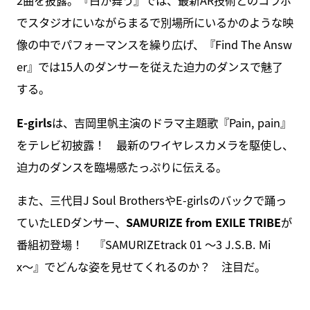
2曲を披露。『白が舞う』では、最新AR技術とのコラボ
でスタジオにいながらまるで別場所にいるかのような映
像の中でパフォーマンスを繰り広げ、『Find The Answ
er』では15人のダンサーを従えた迫力のダンスで魅了
する。
E-girls
は、吉岡里帆主演のドラマ主題歌『Pain, pain』
をテレビ初披露！ 最新のワイヤレスカメラを駆使し、
迫力のダンスを臨場感たっぷりに伝える。
また、三代目J Soul BrothersやE-girlsのバックで踊っ
ていたLEDダンサー、
SAMURIZE from EXILE TRIBE
が
番組初登場！ 『SAMURIZEtrack 01 〜3 J.S.B. Mi
x〜』でどんな姿を見せてくれるのか？ 注目だ。