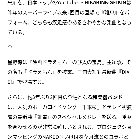
来』を、日本トップのYouTuber・
HIKAKIN& SEIKIN
は
昨年のスーパーライブ以来2回目の登場で『雑草』をパ
フォーム。どちらも疾走感のあるさわやかな楽曲となっ
ている。
◇
星野源
は『映画ドラえもん のび太の宝島』主題歌、そ
の名も『ドラえもん』を披露。三浦大知も最新曲『DIV
E!』で登場する。
さらに、約3年ぶり2回目の登場となる
和楽器バンド
は、人気のボーカロイドソング『千本桜』とテレビ初披
露の最新曲『細雪』のスペシャルメドレーを送る。呼吸
を合わせるのが非常に難しいとされる、プロジェクショ
ンマッピングのNAKED×いけばな草月流とのコラボと