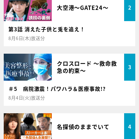
大空港～GATE24～
2
第3話 消えた子供と兎を追え！
8月6日(木)放送分
クロスロード ～救命救
3
急の約束～
＃5 病院激震！パワハラ＆医療事故!?
8月4日(火)放送分
名探偵のままでいて
4