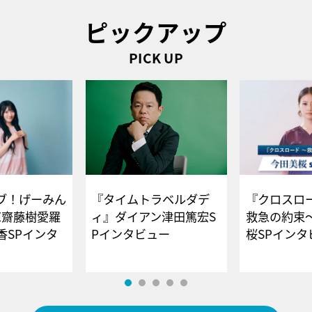
ピックアップ
PICK UP
ブ！げーみん
『タイムトラベルダデ
『クロスロー
E齋藤樹愛羅
ィ』ダイアン津田篤宏S
救急の約束
香SPインタ
Pインタビュー
桜SPイ