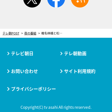
テレ朝POST
夜の番組
椎名林檎と松たか子、『おとなの掟』で初コラボ実現！Mステに映像マジック続々
テレビ朝日
テレ朝動画
お問い合わせ
サイト利用規約
プライバシーポリシー
Copyright(C) tv asahi All rights reserved.