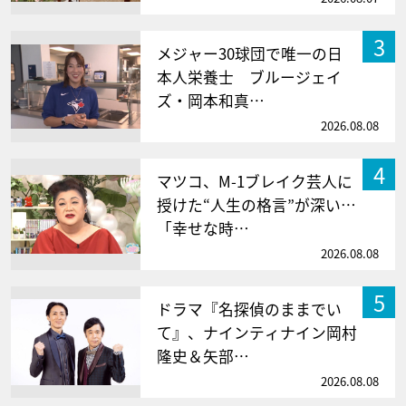
3
メジャー30球団で唯一の日
本人栄養士 ブルージェイ
ズ・岡本和真…
2026.08.08
4
マツコ、M-1ブレイク芸人に
授けた“人生の格言”が深い…
「幸せな時…
2026.08.08
5
ドラマ『名探偵のままでい
て』、ナインティナイン岡村
隆史＆矢部…
2026.08.08