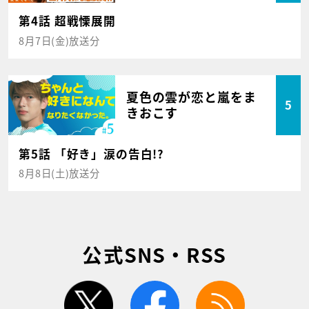
第4話 超戦慄展開
8月7日(金)放送分
夏色の雲が恋と嵐をま
5
きおこす
第5話 「好き」涙の告白!?
8月8日(土)放送分
公式SNS・RSS
twitter
facebook
rss