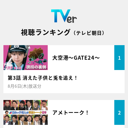
視聴ランキング
（テレビ朝日）
大空港～GATE24～
1
第3話 消えた子供と兎を追え！
8月6日(木)放送分
アメトーーク！
2