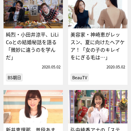
純烈・小田井涼平、LiLi
美容家・神崎恵がレッ
Coとの結婚秘話を語る
スン、夏に向けたヘアケ
「微妙に違うのを学ん
ア！「女の子のキレイ
だ」
をにぎる毛は…」
2020.05.02
2020.05.02
BS朝日
BeauTV
新井恵理那、普段あま
弘中綾香アナの「ステ