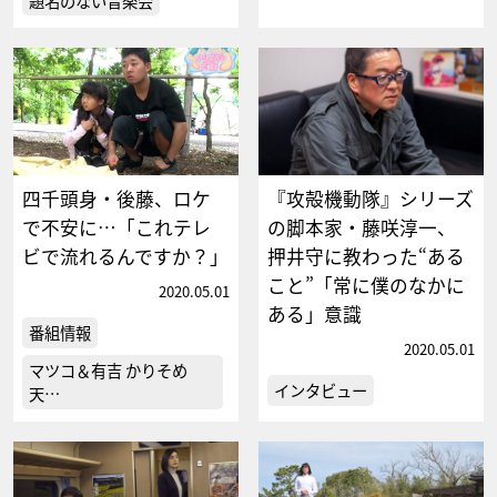
題名のない音楽会
四千頭身・後藤、ロケ
『攻殻機動隊』シリーズ
で不安に…「これテレ
の脚本家・藤咲淳一、
ビで流れるんですか？」
押井守に教わった“ある
こと”「常に僕のなかに
2020.05.01
ある」意識
番組情報
2020.05.01
マツコ＆有吉 かりそめ
インタビュー
天…