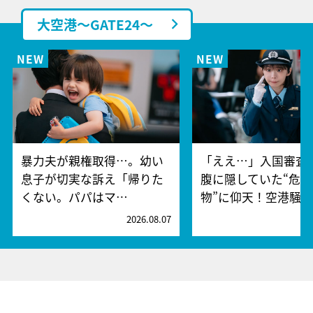
大空港～GATE24～
暴力夫が親権取得…。幼い
「ええ…」入国審査
息子が切実な訴え「帰りた
腹に隠していた“危険
くない。パパはマ…
物”に仰天！空港騒
2026.08.07
2