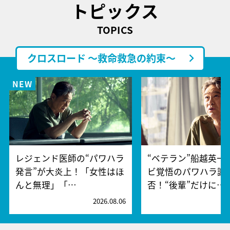
トピックス
TOPICS
クロスロード ～救命救急の約束～
レジェンド医師の“パワハラ
“ベテラン”船越英一
発言”が大炎上！「女性はほ
ビ覚悟のパワハラ謝
んと無理」「…
否！“後輩”だけに…
2026.08.06
2