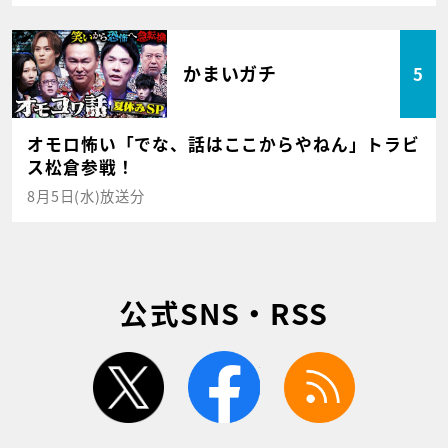
かまいガチ
5
オモロ怖い「でな、話はここからやねん」トラビ
ス松倉参戦！
8月5日(水)放送分
公式SNS・RSS
twitter
facebook
rss