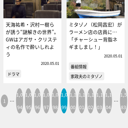
天海祐希・沢村一樹ら
ミタゾノ（松岡昌宏）が
が誘う“謎解きの世界”。
ラーメン店の店員に…
GWはアガサ・クリステ
「チャーシュー背脂ネ
ィの名作で酔いしれよ
ギましまし！」
う
2020.05.01
2020.05.01
番組情報
ドラマ
家政夫のミタゾノ
1,0
1,0
1,0
1,0
1,0
1,0
1,1
1,1
1,1
1,1
1,1
1,5
1
…
…
94
95
96
97
98
99
00
01
02
03
04
83