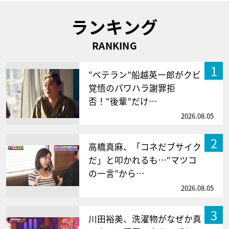
ランキング
RANKING
1
“ベテラン”船越英一郎がクビ
覚悟のパワハラ謝罪拒
否！“後輩”だけ…
2026.08.05
2
高橋真麻、「コネだブサイク
だ」と叩かれるも…“マツコ
の一言”から…
2026.08.05
3
川田裕美、洗濯物がなぜか真