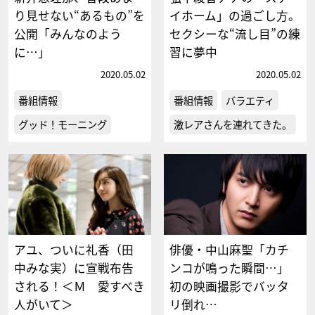
り見せない“あるもの”を
イホーム」の過ごし方。
公開「みんなのよう
セクシーな“流し目”の練
に…」
習に夢中
2020.05.02
2020.05.02
番組情報
番組情報
バラエティ
グッド！モーニング
激レアさんを連れてきた。
アユ、ついに礼香（田
俳優・中山麻聖「カチ
中みな実）に宣戦布告
ンコが鳴った瞬間…」
される！＜Ｍ 愛すべき
初の映画撮影でバッタ
人がいて＞
リ倒れ…