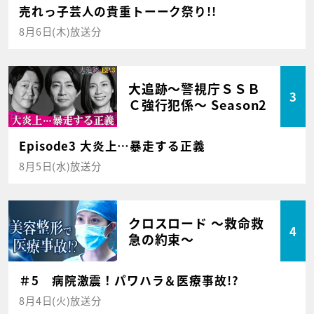
売れっ子芸人の貴重トーーク祭り!!
8月6日(木)放送分
大追跡～警視庁ＳＳＢ
3
Ｃ強行犯係～ Season2
Episode3 大炎上…暴走する正義
8月5日(水)放送分
クロスロード ～救命救
4
急の約束～
＃5 病院激震！パワハラ＆医療事故!?
8月4日(火)放送分