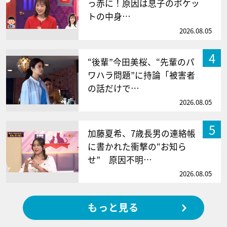
っ赤に！原因は息子のポケッ
トの中身…
2026.08.05
4
“後輩”今田美桜、“先輩のパ
ワハラ問題”に持論「被害者
の話だけで…
2026.08.05
5
加藤夏希、7歳長男の連絡帳
に書かれた衝撃の“お知ら
せ” 原因不明…
2026.08.05
もっと見る