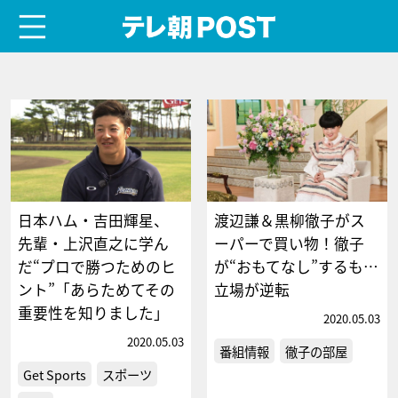
menu
テレ朝POST
日本ハム・吉田輝星、
渡辺謙＆黒柳徹子がス
先輩・上沢直之に学ん
ーパーで買い物！徹子
だ“プロで勝つためのヒ
が“おもてなし”するも…
ント”「あらためてその
立場が逆転
重要性を知りました」
2020.05.03
2020.05.03
番組情報
徹子の部屋
Get Sports
スポーツ