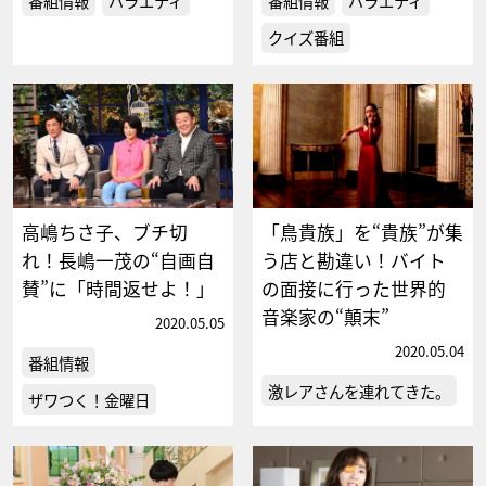
番組情報
バラエティ
番組情報
バラエティ
クイズ番組
高嶋ちさ子、ブチ切
「鳥貴族」を“貴族”が集
れ！長嶋一茂の“自画自
う店と勘違い！バイト
賛”に「時間返せよ！」
の面接に行った世界的
音楽家の“顛末”
2020.05.05
2020.05.04
番組情報
激レアさんを連れてきた。
ザワつく！金曜日