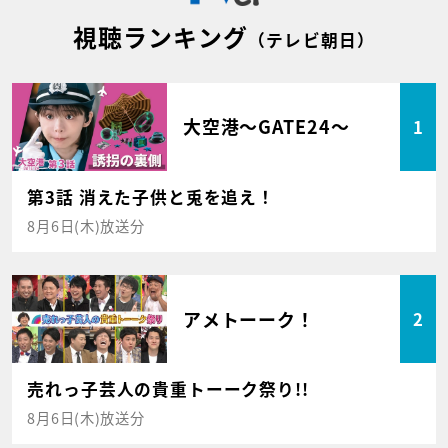
視聴ランキング
（テレビ朝日）
大空港～GATE24～
1
第3話 消えた子供と兎を追え！
8月6日(木)放送分
アメトーーク！
2
売れっ子芸人の貴重トーーク祭り!!
8月6日(木)放送分