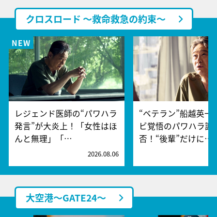
クロスロード ～救命救急の約束～
レジェンド医師の“パワハラ
“ベテラン”船越英一
発言”が大炎上！「女性はほ
ビ覚悟のパワハラ謝
んと無理」「…
否！“後輩”だけに…
2026.08.06
2
大空港～GATE24～