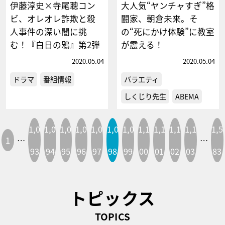
伊藤淳史×寺尾聰コン
大人気“ヤンチャすぎ”格
ビ、オレオレ詐欺と殺
闘家、朝倉未来。そ
人事件の深い闇に挑
の“死にかけ体験”に教室
む！『白日の鴉』第2弾
が震える！
2020.05.04
2020.05.04
ドラマ
番組情報
バラエティ
しくじり先生
ABEMA
1,0
1,0
1,0
1,0
1,0
1,0
1,0
1,1
1,1
1,1
1,1
1,5
1
…
…
93
94
95
96
97
98
99
00
01
02
03
83
トピックス
TOPICS