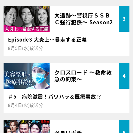
大追跡～警視庁ＳＳＢ
3
Ｃ強行犯係～ Season2
Episode3 大炎上…暴走する正義
8月5日(水)放送分
クロスロード ～救命救
4
急の約束～
＃5 病院激震！パワハラ＆医療事故!?
8月4日(火)放送分
かまいガチ
5