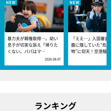
暴力夫が親権取得…。幼い
「ええ…」入国審査
息子が切実な訴え「帰りた
腹に隠していた“危険
くない。パパはマ…
物”に仰天！空港騒
2026.08.07
2
ランキング