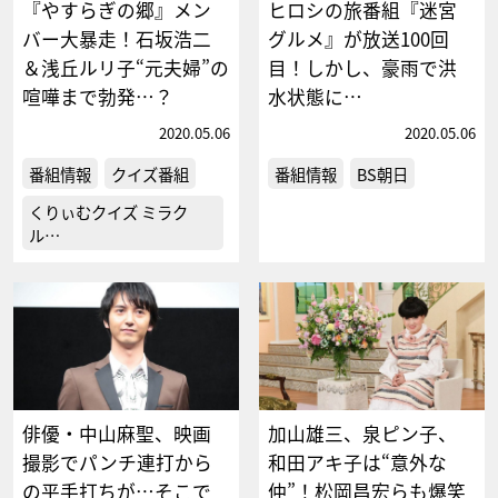
『やすらぎの郷』メン
ヒロシの旅番組『迷宮
バー大暴走！石坂浩二
グルメ』が放送100回
＆浅丘ルリ子“元夫婦”の
目！しかし、豪雨で洪
喧嘩まで勃発…？
水状態に…
2020.05.06
2020.05.06
番組情報
クイズ番組
番組情報
BS朝日
くりぃむクイズ ミラク
ル…
俳優・中山麻聖、映画
加山雄三、泉ピン子、
撮影でパンチ連打から
和田アキ子は“意外な
の平手打ちが…そこで
仲”！松岡昌宏らも爆笑