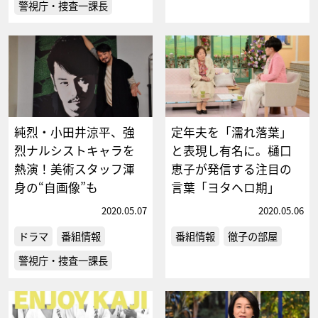
警視庁・捜査一課長
純烈・小田井涼平、強
定年夫を「濡れ落葉」
烈ナルシストキャラを
と表現し有名に。樋口
熱演！美術スタッフ渾
恵子が発信する注目の
身の“自画像”も
言葉「ヨタヘロ期」
2020.05.07
2020.05.06
ドラマ
番組情報
番組情報
徹子の部屋
警視庁・捜査一課長