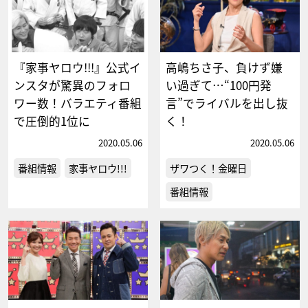
『家事ヤロウ!!!』公式イ
高嶋ちさ子、負けず嫌
ンスタが驚異のフォロ
い過ぎて…“100円発
ワー数！バラエティ番組
言”でライバルを出し抜
で圧倒的1位に
く！
2020.05.06
2020.05.06
番組情報
家事ヤロウ!!!
ザワつく！金曜日
番組情報