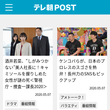
menu
テレ朝POST
酒井若菜、“しがみつか
ケンコバらが、日本のプ
ない”美人社長に！キャ
ロレスのスゴさを熱
ミソールを握りしめた
弁！長州力のSNSもピッ
女性が謎の死＜警視
クアップ
庁・捜査一課長2020＞
2020.05.07
2020.05.07
アメトーーク！
ドラマ
番組情報
バラエティ
番組情報