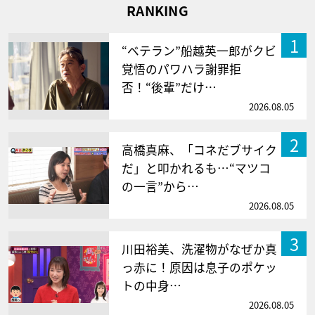
RANKING
1
“ベテラン”船越英一郎がクビ
覚悟のパワハラ謝罪拒
否！“後輩”だけ…
2026.08.05
2
高橋真麻、「コネだブサイク
だ」と叩かれるも…“マツコ
の一言”から…
2026.08.05
3
川田裕美、洗濯物がなぜか真
っ赤に！原因は息子のポケッ
トの中身…
2026.08.05