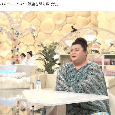
のメールについて議論を繰り広げた。
『アイ＝ラブ！げーみん
E齋藤樹愛羅＆佐々木舞
ビュー