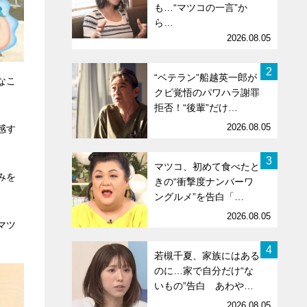
も…“マツコの一言”か
ら…
2026.08.05
2
“ベテラン”船越英一郎が
なこ
クビ覚悟のパワハラ謝罪
拒否！“後輩”だけ…
2026.08.05
感す
3
マツコ、初めて食べたと
みを
きの“衝撃度ナンバーワ
ングルメ”を告白「…
2026.08.05
マツ
4
若槻千夏、家族にはある
のに…家で自分だけ“な
いもの”告白 あわや…
2026.08.05