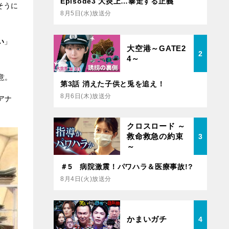
Episode3 大炎上…暴走する正義
そうに
8月5日(水)放送分
い
」
大空港～GATE2
2
4～
意。
第3話 消えた子供と兎を追え！
8月6日(木)放送分
アナ
クロスロード ～
救命救急の約束
3
～
＃5 病院激震！パワハラ＆医療事故!?
8月4日(火)放送分
かまいガチ
4