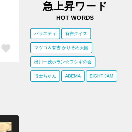
急上昇ワード
HOT WORDS
バラエティ
有吉クイズ
ア
はてブ
スキボタン
マツコ＆有吉 かりそめ天国
出川一茂ホラン☆フシギの会
博士ちゃん
ABEMA
EIGHT-JAM