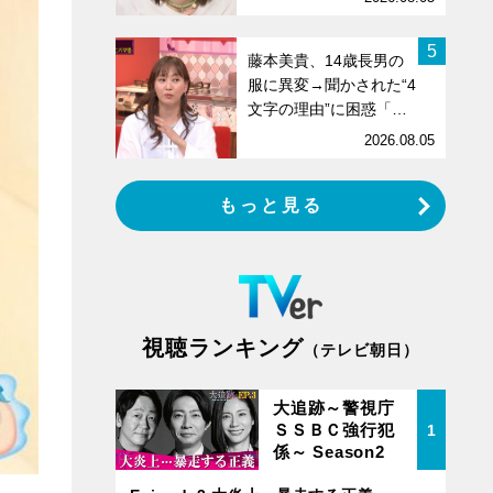
5
藤本美貴、14歳長男の
服に異変→聞かされた“4
文字の理由”に困惑「…
2026.08.05
もっと見る
視聴ランキング
（テレビ朝日）
大追跡～警視庁
ＳＳＢＣ強行犯
1
係～ Season2