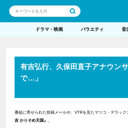
ドラマ・映画
バラエティ
音
有吉弘行、久保田直子アナウン
で…」
番組に寄せられた投稿メールや、VTRを見たマツコ・デラッ
吉 かりそめ天国』
。