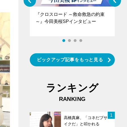
ぐ』＝LOV
『クロスロード ～救命救急の約束
『
香SPインタ
～』今田美桜SPインタビュー
ロ
タ
ピックアップ記事をもっと見る
ランキング
RANKING
1
高橋真麻、「コネだブサ
イクだ」と叩かれる