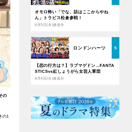
オモロ怖い「でな、話はここからやね
ん」トラビス松倉参戦！
8月5日(水)放送分
ロンドンハーツ
5
【恋の行方は？】ラブマゲドン…FANTA
STICSvs紅しょうがら女芸人軍団
8月4日(火)放送分
その
きの1