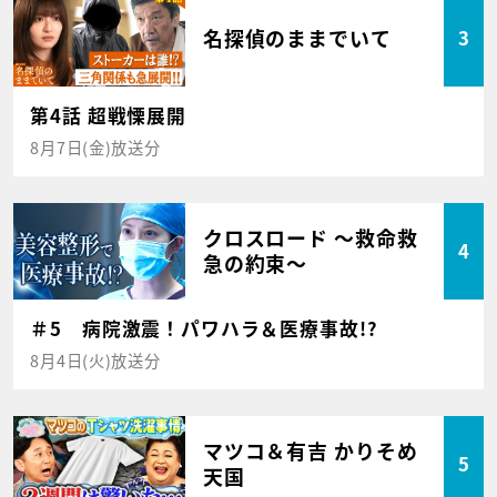
名探偵のままでいて
3
第4話 超戦慄展開
8月7日(金)放送分
クロスロード ～救命救
4
急の約束～
＃5 病院激震！パワハラ＆医療事故!?
8月4日(火)放送分
マツコ＆有吉 かりそめ
5
天国