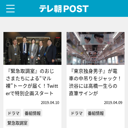
menu
テレ朝POST
『緊急取調室』のおじ
『東京独身男子』が電
さまたちによる“マル
車の中吊りをジャック！
裸”トークが届く！Twitt
渋谷には高橋一生らの
erで特別企画スタート
直筆サインが
2019.04.10
2019.04.09
ドラマ
番組情報
ドラマ
番組情報
緊急取調室