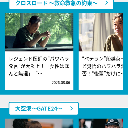
クロスロード ～救命救急の約束～
レジェンド医師の“パワハラ
“ベテラン”船越英一
発言”が大炎上！「女性はほ
ビ覚悟のパワハラ謝
んと無理」「…
否！“後輩”だけに…
2026.08.06
2
大空港～GATE24～