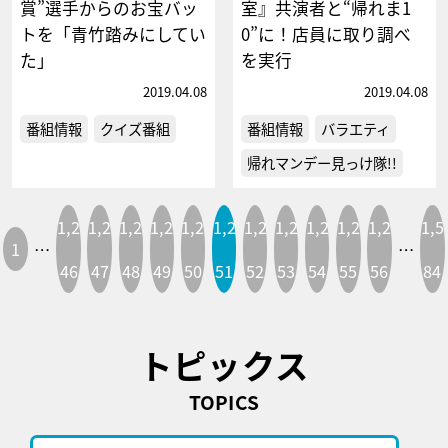
賞”選手からのお宝バッ
室』共演者と“帰れま1
トを「青竹踏みにしてい
0”に！店員に取り調べ
た」
を実行
2019.04.08
2019.04.08
番組情報
クイズ番組
番組情報
バラエティ
帰れマンデー見っけ隊!!
1,2
1,2
1,2
1,2
1,2
1,2
1,2
1,2
1,2
1,2
1,2
1,5
1
…
…
46
47
48
49
50
51
52
53
54
55
56
84
トピックス
TOPICS