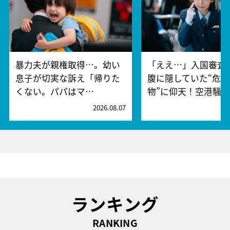
暴力夫が親権取得…。幼い
「ええ…」入国審査
息子が切実な訴え「帰りた
腹に隠していた“危険
くない。パパはマ…
物”に仰天！空港騒
2026.08.07
2
ランキング
RANKING