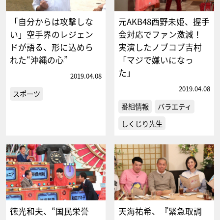
「自分からは攻撃しな
元AKB48西野未姫、握手
い」空手界のレジェン
会対応でファン激減！
ドが語る、形に込めら
実演したノブコブ吉村
れた“沖縄の心”
「マジで嫌いになっ
た」
2019.04.08
2019.04.08
スポーツ
番組情報
バラエティ
しくじり先生
徳光和夫、“国民栄誉
天海祐希、『緊急取調