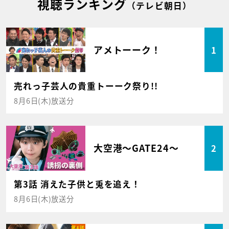
視聴ランキング
（テレビ朝日）
アメトーーク！
1
売れっ子芸人の貴重トーーク祭り!!
8月6日(木)放送分
大空港～GATE24～
2
第3話 消えた子供と兎を追え！
8月6日(木)放送分