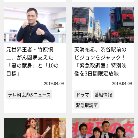
元世界王者・竹原慎
天海祐希、渋谷駅前の
二、がん闘病支えた
ビジョンをジャック！
「妻の献身」と「10の
『緊急取調室』特別映
目標」
像を3日間限定放映
2019.04.09
2019.04.09
テレ朝 芸能&ニュース
ドラマ
番組情報
緊急取調室