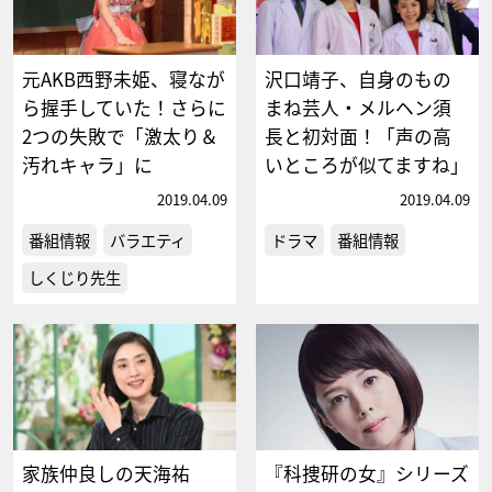
元AKB西野未姫、寝なが
沢口靖子、自身のもの
ら握手していた！さらに
まね芸人・メルヘン須
2つの失敗で「激太り＆
長と初対面！「声の高
汚れキャラ」に
いところが似てますね」
2019.04.09
2019.04.09
番組情報
バラエティ
ドラマ
番組情報
しくじり先生
家族仲良しの天海祐
『科捜研の女』シリーズ