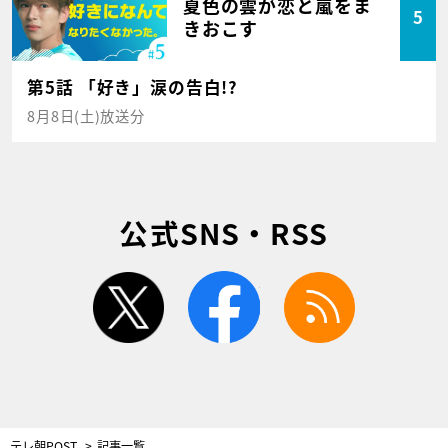
夏色の雲が恋と嵐をま
5
きおこす
第5話 「好き」涙の告白!?
8月8日(土)放送分
公式SNS・RSS
twitter
facebook
rss
テレ朝POST
記事一覧