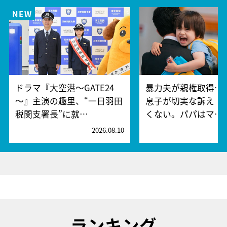
ドラマ『大空港～GATE24
暴力夫が親権取得…
～』主演の趣里、“一日羽田
息子が切実な訴え「
税関支署長”に就…
くない。パパはマ…
2026.08.10
2
ランキング