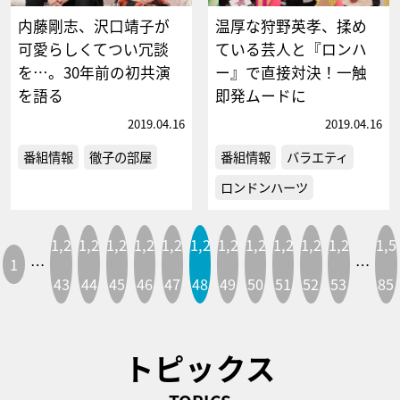
内藤剛志、沢口靖子が
温厚な狩野英孝、揉め
可愛らしくてつい冗談
ている芸人と『ロンハ
を…。30年前の初共演
ー』で直接対決！一触
を語る
即発ムードに
2019.04.16
2019.04.16
番組情報
徹子の部屋
番組情報
バラエティ
ロンドンハーツ
1,2
1,2
1,2
1,2
1,2
1,2
1,2
1,2
1,2
1,2
1,2
1,5
1
…
…
43
44
45
46
47
48
49
50
51
52
53
85
トピックス