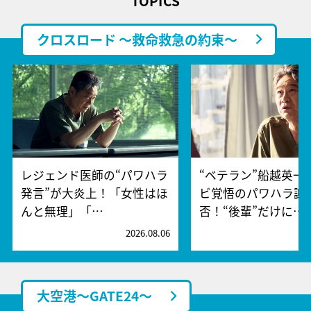
TOPICS
クロスロード ～救命救急の約束～
レジェンド医師の“パワハラ
“ベテラン”船越英一
発言”が大炎上！「女性はほ
ビ覚悟のパワハラ謝
んと無理」「…
否！“後輩”だけに…
2026.08.06
2
大空港～GATE24～