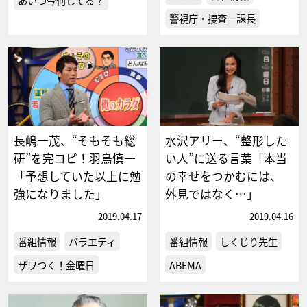
あいつ今何してる？
警視庁・捜査一課長
長嶋一茂、“そもそも総
水沢アリー、“整形した
研”を完コピ！羽鳥慎一
い人”に送る言葉「本当
「予想していた以上に勉
の幸せをつかむには、
強になりました」
外見ではなく…」
2019.04.17
2019.04.16
番組情報
バラエティ
番組情報
しくじり先生
ザワつく！金曜日
ABEMA