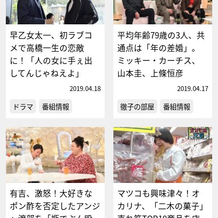
早乙女太一、初ラブコ
平均年齢79歳の3人、共
メで高橋一生の恋敵
通点は「年の差婚」。
に！「人の女に手ぇ出
ミッキー・カーチス、
してんじゃねえよ」
山本圭、上條恒彦
2019.04.18
2019.04.17
ドラマ
番組情報
徹子の部屋
番組情報
有吉、激怒！大好きな
マツコも興味津々！オ
ポン酢を否定したアンジ
カリナ、「二木の菓子」