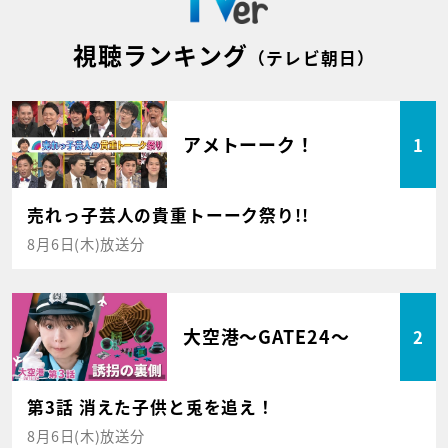
視聴ランキング
（テレビ朝日）
アメトーーク！
1
売れっ子芸人の貴重トーーク祭り!!
8月6日(木)放送分
大空港～GATE24～
2
第3話 消えた子供と兎を追え！
8月6日(木)放送分