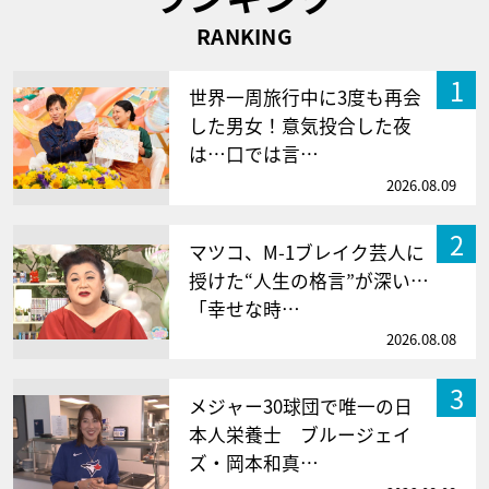
RANKING
1
世界一周旅行中に3度も再会
した男女！意気投合した夜
は…口では言…
2026.08.09
2
マツコ、M-1ブレイク芸人に
授けた“人生の格言”が深い…
「幸せな時…
2026.08.08
3
メジャー30球団で唯一の日
本人栄養士 ブルージェイ
ズ・岡本和真…