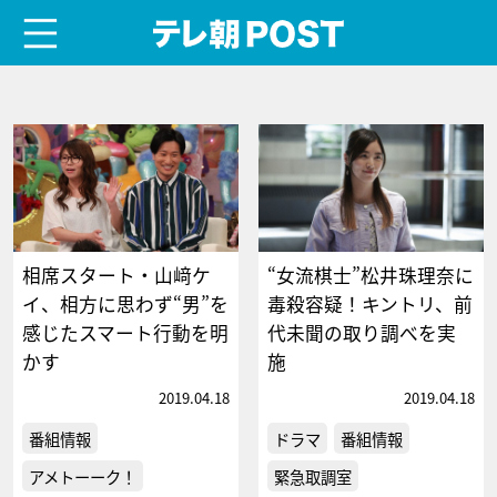
menu
テレ朝POST
相席スタート・山﨑ケ
“女流棋士”松井珠理奈に
イ、相方に思わず“男”を
毒殺容疑！キントリ、前
感じたスマート行動を明
代未聞の取り調べを実
かす
施
2019.04.18
2019.04.18
番組情報
ドラマ
番組情報
アメトーーク！
緊急取調室