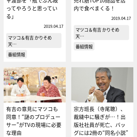
ャ渡部を「瓶でぶん殴
売れ筋TOP10商品を店
ってやろうと思ってい
内で食べまくる！
る」
2019.04.17
2019.04.17
マツコ＆有吉 かりそめ
天…
マツコ＆有吉 かりそめ
天…
番組情報
番組情報
有吉の意見にマツコも
宗方班長（寺尾聰）、
同意！“謎のプロデュー
裁縫中に騒ぎが…！出
サー”がTVの現場に必要
版社社員が死亡、バッ
な理由
グには2冊の“同名小説”