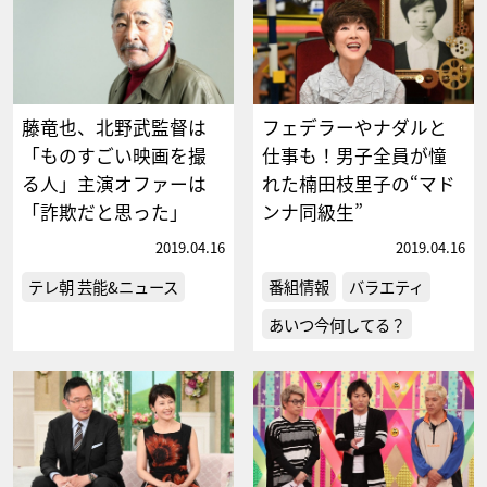
藤竜也、北野武監督は
フェデラーやナダルと
「ものすごい映画を撮
仕事も！男子全員が憧
る人」主演オファーは
れた楠田枝里子の“マド
「詐欺だと思った」
ンナ同級生”
2019.04.16
2019.04.16
テレ朝 芸能&ニュース
番組情報
バラエティ
あいつ今何してる？