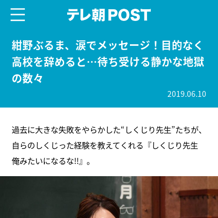
menu
テレ朝POST
紺野ぶるま、涙でメッセージ！目的なく
高校を辞めると…待ち受ける静かな地獄
の数々
2019.06.10
過去に大きな失敗をやらかした“しくじり先生”たちが、
自らのしくじった経験を教えてくれる『しくじり先生
俺みたいになるな!!』。