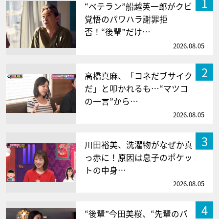
1
“ベテラン”船越英一郎がクビ
覚悟のパワハラ謝罪拒
否！“後輩”だけ…
2026.08.05
2
高橋真麻、「コネだブサイク
だ」と叩かれるも…“マツコ
の一言”から…
2026.08.05
3
川田裕美、洗濯物がなぜか真
っ赤に！原因は息子のポケッ
トの中身…
2026.08.05
4
“後輩”今田美桜、“先輩のパ