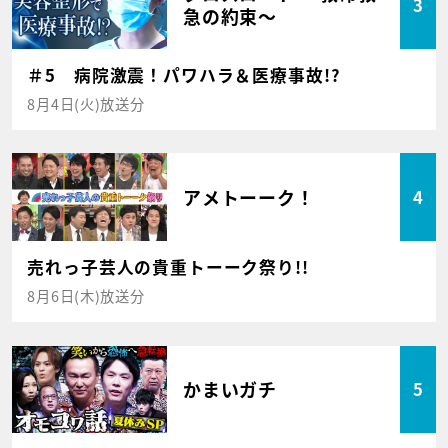
3
急の約束～
＃5 病院激震！パワハラ＆医療事故!?
8月4日(火)放送分
アメトーーク！
4
売れっ子芸人の貴重トーーク祭り!!
8月6日(木)放送分
かまいガチ
5