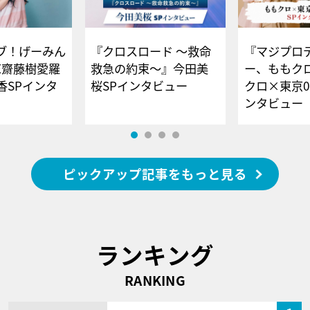
ブ！げーみん
『クロスロード ～救命
『マジプロ
E齋藤樹愛羅
救急の約束～』今田美
ー、ももク
香SPインタ
桜SPインタビュー
クロ×東京0
ンタビュー
ピックアップ記事をもっと見る
ランキング
RANKING