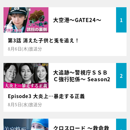
大空港～GATE24～
1
第3話 消えた子供と兎を追え！
8月6日(木)放送分
大追跡～警視庁ＳＳＢ
2
Ｃ強行犯係～ Season2
Episode3 大炎上…暴走する正義
8月5日(水)放送分
クロスロード ～救命救