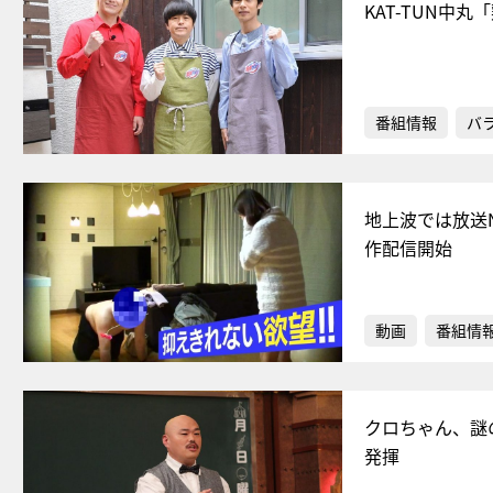
KAT-TUN中
番組情報
バ
地上波では放送
作配信開始
動画
番組情
クロちゃん、謎
発揮