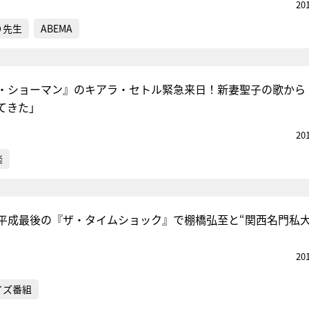
20
り先生
ABEMA
・ショーマン』のキアラ・セトル緊急来日！新妻聖子の歌から
てきた」
20
楽
平成最後の『ザ・タイムショック』で棚橋弘至と“関西名門私大
20
イズ番組