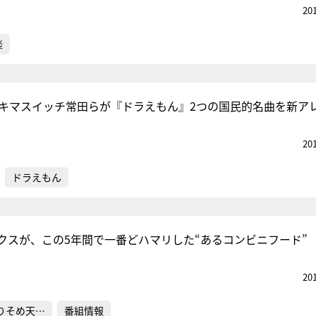
20
楽
スキマスイッチ常田らが『ドラえもん』2つの国民的名曲を新ア
20
ドラえもん
クスが、この5年間で一番どハマリした“あるコンビニフード”
20
りそめ天…
番組情報