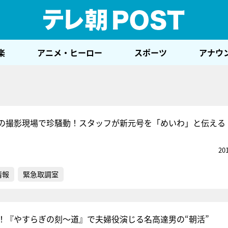
テレ
楽
アニメ・ヒーロー
スポーツ
アナウ
の撮影現場で珍騒動！スタッフが新元号を「めいわ」と伝える
20
情報
緊急取調室
！『やすらぎの刻～道』で夫婦役演じる名高達男の“朝活”