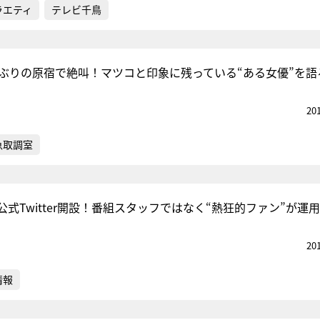
ラエティ
テレビ千鳥
年ぶりの原宿で絶叫！マツコと印象に残っている“ある女優”を語
20
急取調室
式Twitter開設！番組スタッフではなく“熱狂的ファン”が運用
20
情報