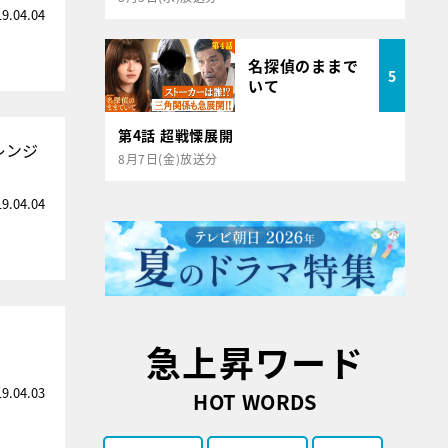
19.04.04
名探偵のままで
5
いて
第4話 超戦慄展開
レンジ
8月7日(金)放送分
19.04.04
急上昇ワード
19.04.03
HOT WORDS