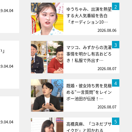
2
ゆうちゃみ、出演を熱望
19.04.04
する大人気番組を告白
「オーディション10…
2026.08.06
3
マツコ、みずからの洗濯
い」
事情を明かし有吉おどろ
き！私服で外出す…
19.04.04
2026.08.07
4
既婚・彼女持ち男を見極
める“一言質問”をレイン
ボー池田が伝授！…
2026.08.07
5
19.04.04
高橋真麻、「コネだブサ
イクだ」と叩かれる