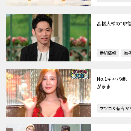
髙橋大輔の“現
番組情報
徹
No.1キャバ
がまま
マツコ＆有吉 か