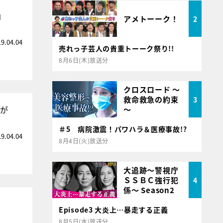
」
アメトーーク！
2
19.04.04
売れっ子芸人の貴重トーーク祭り!!
8月6日(木)放送分
クロスロード ～
救命救急の約束
3
ンが
～
＃5 病院激震！パワハラ＆医療事故!?
19.04.04
8月4日(火)放送分
大追跡～警視庁
ＳＳＢＣ強行犯
4
係～ Season2
Episode3 大炎上…暴走する正義
8月5日(水)放送分