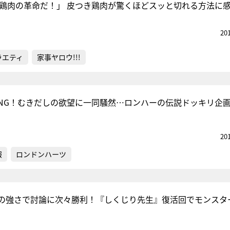
丸「鶏肉の革命だ！」 皮つき鶏肉が驚くほどスッと切れる方法に
20
ラエティ
家事ヤロウ!!!
NG！むきだしの欲望に一同騒然…ロンハーの伝説ドッキリ企
20
報
ロンドンハーツ
の強さで討論に次々勝利！『しくじり先生』復活回でモンスタ