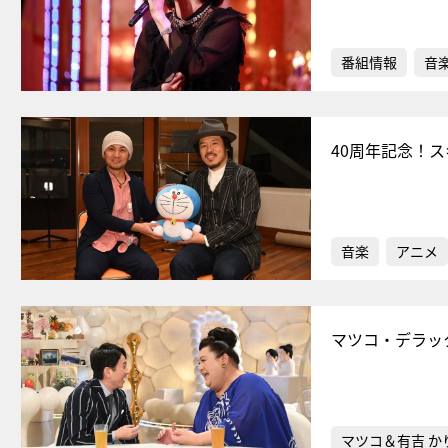
番組情報
音
40周年記念！
音楽
アニメ
マツコ・デラッ
マツコ＆有吉 か