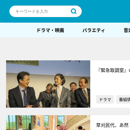
ドラマ・映画
バラエティ
音
『緊急取調室』
ドラマ
番組
草刈民代、あ然