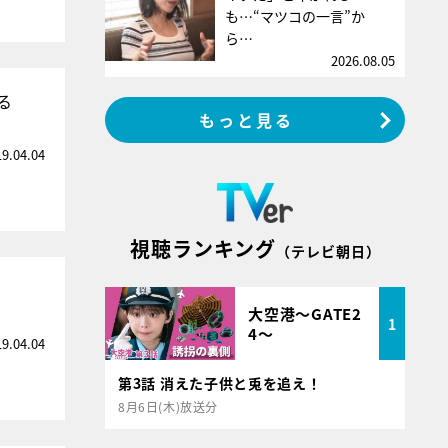
も…“マツコの一言”か
ら…
2026.08.05
る
もっと見る
19.04.04
視聴ランキング
（テレビ朝日）
大空港～GATE2
1
4～
19.04.04
第3話 消えた子供と兎を追え！
8月6日(木)放送分