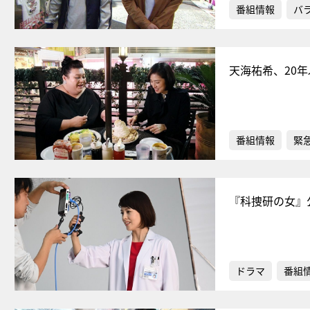
番組情報
バ
天海祐希、20
番組情報
緊
『科捜研の女』公
ドラマ
番組