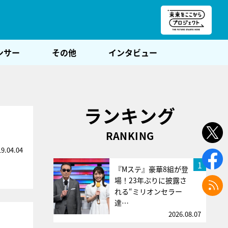
朝POST
ンサー
その他
インタビュー
ランキング
RANKING
19.04.04
1
『Mステ』豪華8組が登
場！23年ぶりに披露さ
れる“ミリオンセラー
達…
2026.08.07