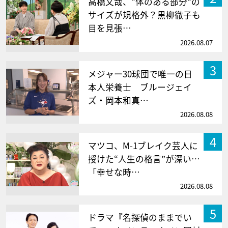
高橋文哉、“体のある部分”の
サイズが規格外？黒柳徹子も
目を見張…
2026.08.07
3
メジャー30球団で唯一の日
本人栄養士 ブルージェイ
ズ・岡本和真…
2026.08.08
4
マツコ、M-1ブレイク芸人に
授けた“人生の格言”が深い…
「幸せな時…
2026.08.08
5
ドラマ『名探偵のままでい