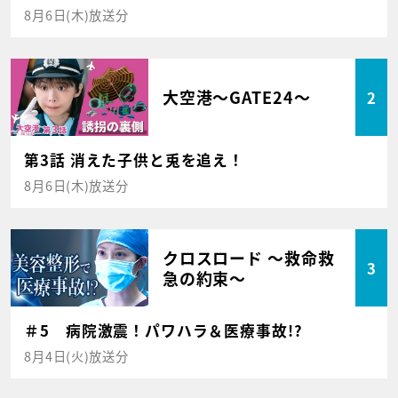
8月6日(木)放送分
大空港～GATE24～
2
第3話 消えた子供と兎を追え！
8月6日(木)放送分
クロスロード ～救命救
3
急の約束～
＃5 病院激震！パワハラ＆医療事故!?
8月4日(火)放送分