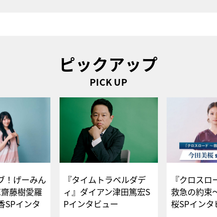
ピックアップ
PICK UP
ブ！げーみん
『タイムトラベルダデ
『クロスロー
E齋藤樹愛羅
ィ』ダイアン津田篤宏S
救急の約束
香SPインタ
Pインタビュー
桜SPイ