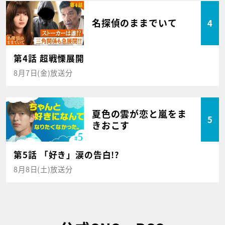
名探偵のままでいて
4
第4話 超戦慄展開
8月7日(金)放送分
夏色の雲が恋と嵐をま
5
きおこす
第5話 「好き」涙の告白!?
8月8日(土)放送分