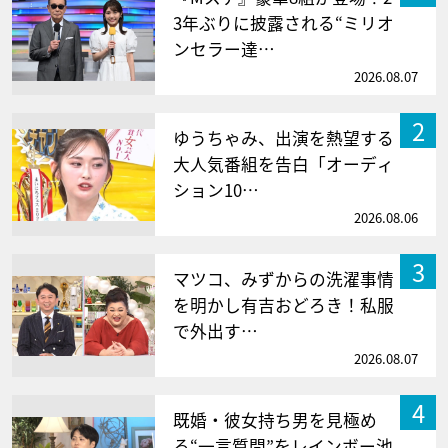
3年ぶりに披露される“ミリオ
ンセラー達…
2026.08.07
2
ゆうちゃみ、出演を熱望する
大人気番組を告白「オーディ
ション10…
2026.08.06
3
マツコ、みずからの洗濯事情
を明かし有吉おどろき！私服
で外出す…
2026.08.07
4
既婚・彼女持ち男を見極め
る“一言質問”をレインボー池