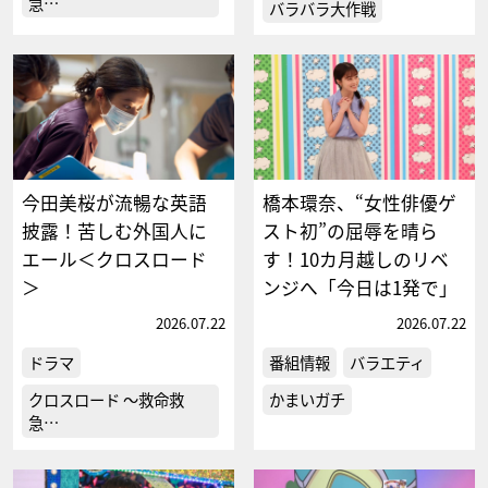
急…
バラバラ大作戦
今田美桜が流暢な英語
橋本環奈、“女性俳優ゲ
披露！苦しむ外国人に
スト初”の屈辱を晴ら
エール＜クロスロード
す！10カ月越しのリベ
＞
ンジへ「今日は1発で」
2026.07.22
2026.07.22
ドラマ
番組情報
バラエティ
クロスロード ～救命救
かまいガチ
急…