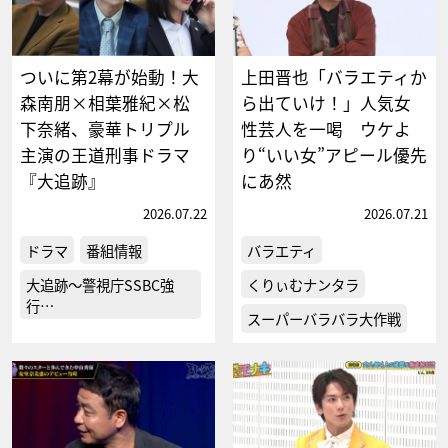
ついに第2幕が始動！大
上田晋也「バラエティか
森南朋×相葉雅紀×松
ら出ていけ！」人気女
下奈緒、豪華トリプル
性芸人を一喝 ウケよ
主演の王道刑事ドラマ
り“いい女”アピール優先
『大追跡』
にあ然
2026.07.22
2026.07.21
ドラマ
番組情報
バラエティ
大追跡～警視庁SSBC強
くりぃむナンタラ
行…
スーパーバラバラ大作戦