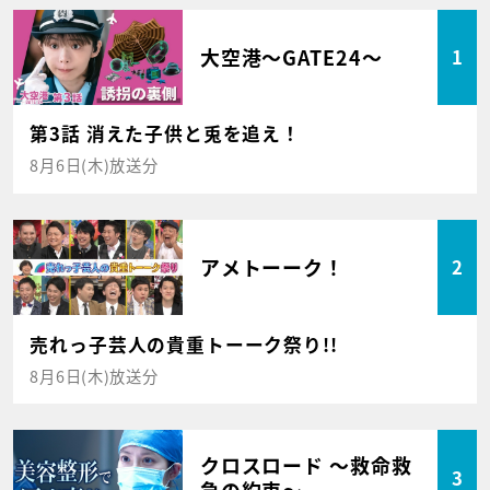
大空港～GATE24～
1
第3話 消えた子供と兎を追え！
8月6日(木)放送分
アメトーーク！
2
売れっ子芸人の貴重トーーク祭り!!
8月6日(木)放送分
クロスロード ～救命救
3
急の約束～