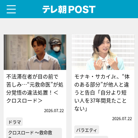
menu
テレ朝POST
不法滞在者が目の前で
モナキ・サカイJr.、“体
苦しみ…“元救命医”が処
のある部分”が他人と違
分覚悟の違法処置！＜
うと告白「自分より短
クロスロード＞
い人を37年間見たこと
ない」
2026.07.22
2026.07.22
ドラマ
バラエティ
クロスロード ～救命救