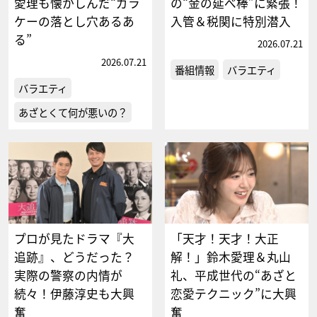
愛理も懐かしんだ“ガラ
の“金の延べ棒”に緊張！
ケーの落とし穴あるあ
入管＆税関に特別潜入
る”
2026.07.21
2026.07.21
番組情報
バラエティ
バラエティ
あざとくて何が悪いの？
プロが見たドラマ『大
「天才！天才！大正
追跡』、どうだった？
解！」鈴木愛理＆丸山
実際の警察の内情が
礼、平成世代の“あざと
続々！伊藤淳史も大興
恋愛テクニック”に大興
奮
奮