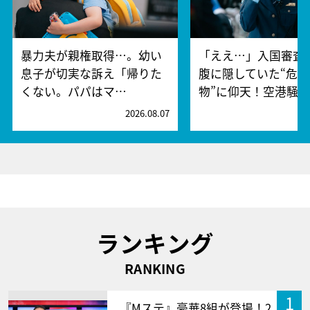
暴力夫が親権取得…。幼い
「ええ…」入国審査
息子が切実な訴え「帰りた
腹に隠していた“危険
くない。パパはマ…
物”に仰天！空港騒
2026.08.07
2
ランキング
RANKING
1
『Mステ』豪華8組が登場！2