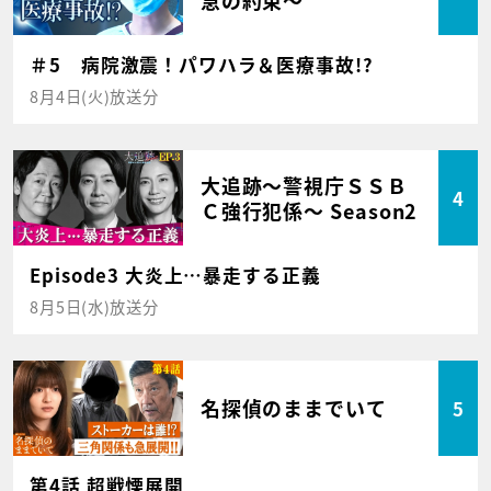
＃5 病院激震！パワハラ＆医療事故!?
8月4日(火)放送分
大追跡～警視庁ＳＳＢ
4
Ｃ強行犯係～ Season2
Episode3 大炎上…暴走する正義
8月5日(水)放送分
名探偵のままでいて
5
第4話 超戦慄展開