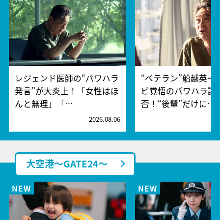
レジェンド医師の“パワハラ
“ベテラン”船越英一
発言”が大炎上！「女性はほ
ビ覚悟のパワハラ謝
んと無理」「…
否！“後輩”だけに…
2026.08.06
2
大空港～GATE24～