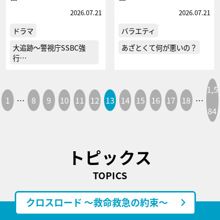
2026.07.21
2026.07.21
ドラマ
バラエティ
大追跡～警視庁SSBC強
あざとくて何が悪いの？
行…
1,5
1
…
8
9
10
11
12
13
14
15
16
17
18
…
84
トピックス
TOPICS
クロスロード ～救命救急の約束～