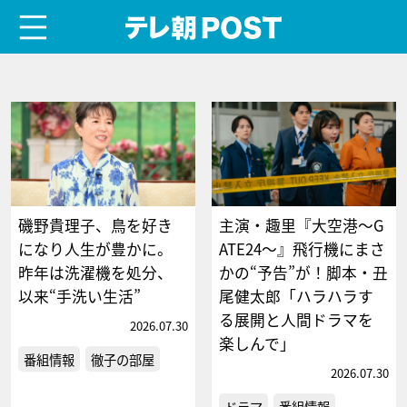
menu
テレ朝POST
磯野貴理子、鳥を好き
主演・趣里『大空港～G
になり人生が豊かに。
ATE24～』飛行機にまさ
昨年は洗濯機を処分、
かの“予告”が！脚本・丑
以来“手洗い生活”
尾健太郎「ハラハラす
る展開と人間ドラマを
2026.07.30
楽しんで」
番組情報
徹子の部屋
2026.07.30
ドラマ
番組情報