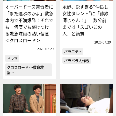
オーバードーズ常習者に
永野、鋭すぎる“仲良し
「また運ぶのかよ」救急
女性タレント”に「詐欺
車内で不満爆発！それで
師じゃん！」 数分前
も…何度でも駆けつけ
までは「スゴいこの
る救急隊員の熱い信念
人」と絶賛
＜クロスロード＞
2026.07.29
2026.07.29
バラエティ
ドラマ
バラバラ大作戦
クロスロード ～救命救
急…