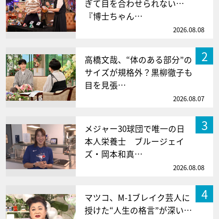
ぎて目を合わせられない…
『博士ちゃん…
2026.08.08
2
高橋文哉、“体のある部分”の
サイズが規格外？黒柳徹子も
目を見張…
2026.08.07
3
メジャー30球団で唯一の日
本人栄養士 ブルージェイ
ズ・岡本和真…
2026.08.08
4
マツコ、M-1ブレイク芸人に
授けた“人生の格言”が深い…