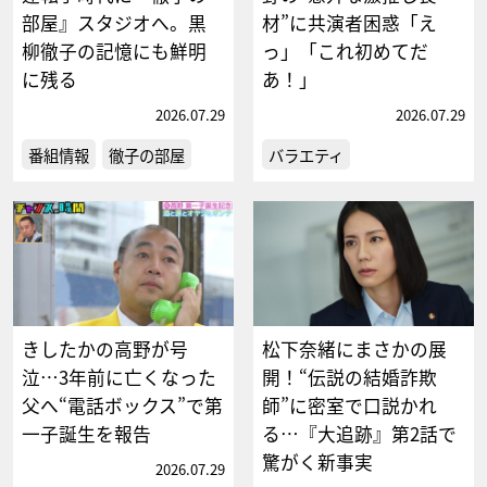
部屋』スタジオへ。黒
材”に共演者困惑「え
柳徹子の記憶にも鮮明
っ」「これ初めてだ
に残る
あ！」
2026.07.29
2026.07.29
番組情報
徹子の部屋
バラエティ
きしたかの高野が号
松下奈緒にまさかの展
泣…3年前に亡くなった
開！“伝説の結婚詐欺
父へ“電話ボックス”で第
師”に密室で口説かれ
一子誕生を報告
る…『大追跡』第2話で
驚がく新事実
2026.07.29