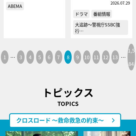
2026.07.29
ABEMA
ドラマ
番組情報
大追跡～警視庁SSBC強
行…
1,5
1
…
3
4
5
6
7
8
9
10
11
12
13
…
84
トピックス
TOPICS
クロスロード ～救命救急の約束～