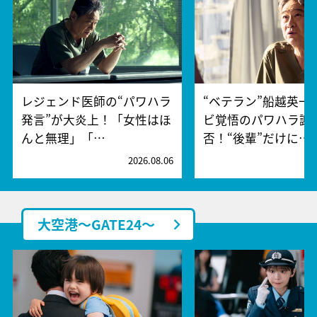
レジェンド医師の“パワハラ
“ベテラン”船越英一
発言”が大炎上！「女性はほ
ビ覚悟のパワハラ謝
んと無理」「…
否！“後輩”だけに…
2026.08.06
2
大空港～GATE24～