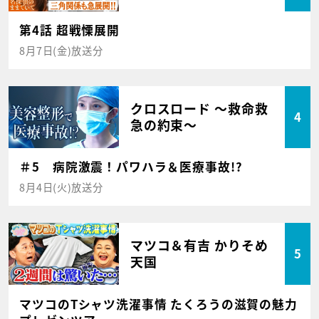
第4話 超戦慄展開
8月7日(金)放送分
クロスロード ～救命救
4
急の約束～
＃5 病院激震！パワハラ＆医療事故!?
8月4日(火)放送分
マツコ＆有吉 かりそめ
5
天国
マツコのTシャツ洗濯事情 たくろうの滋賀の魅力