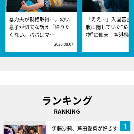
暴力夫が親権取得…。幼い
「ええ…」入国審査
息子が切実な訴え「帰りた
腹に隠していた“危険
くない。パパはマ…
物”に仰天！空港騒
2026.08.07
2
ランキング
RANKING
1
伊藤沙莉、芦田愛菜が好きす