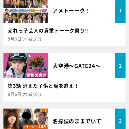
アメトーーク！
1
売れっ子芸人の貴重トーーク祭り!!
8月6日(木)放送分
大空港～GATE24～
2
第3話 消えた子供と兎を追え！
8月6日(木)放送分
名探偵のままでいて
3