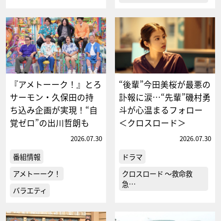
『アメトーーク！』とろ
“後輩”今田美桜が最悪の
サーモン・久保田の持
訃報に涙…“先輩”磯村勇
ち込み企画が実現！“自
斗が心温まるフォロー
覚ゼロ”の出川哲朗も
＜クロスロード＞
2026.07.30
2026.07.30
番組情報
ドラマ
アメトーーク！
クロスロード ～救命救
急…
バラエティ