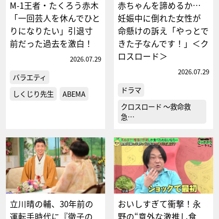
M-1王者・たくろう赤木
赤ちゃんを諦めるか…
「一回芸人を休んでひと
妊娠中に倒れた女性が
りになりたい」引退寸
命懸けの訴え「やっとで
前だった過去を激白！
きた子なんです！」＜ク
ロスロード＞
2026.07.29
2026.07.29
バラエティ
ドラマ
しくじり先生
ABEMA
クロスロード ～救命救
急…
立川晴の輔、30年前の
おいしすぎて衝撃！永
運転手時代に『徹子の
野の“意外な激推し食