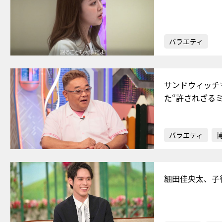
バラエティ
サンドウィッチ
た“許されざる
バラエティ
細田佳央太、子