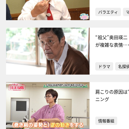
バラエティ
“祖父”奥田瑛
が複雑な表情…
ドラマ
名探
肩こりの原因は
ニング
情報番組