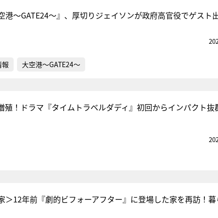
空港～GATE24～』、厚切りジェイソンが政府高官役でゲスト
20
情報
大空港～GATE24～
増殖！ドラマ『タイムトラベルダディ』初回からインパクト抜
20
家＞12年前『劇的ビフォーアフター』に登場した家を再訪！暮