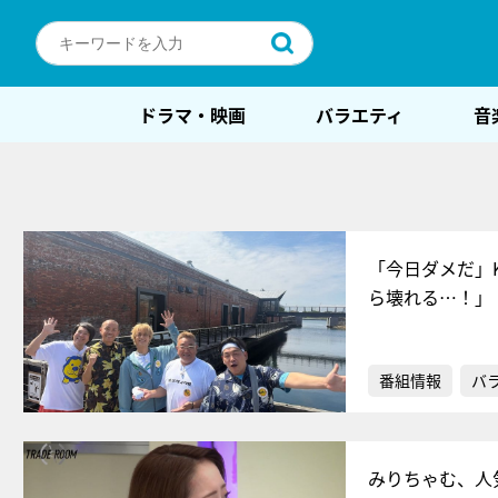
ドラマ・映画
バラエティ
音
「今日ダメだ」K
ら壊れる…！」
番組情報
バ
みりちゃむ、人