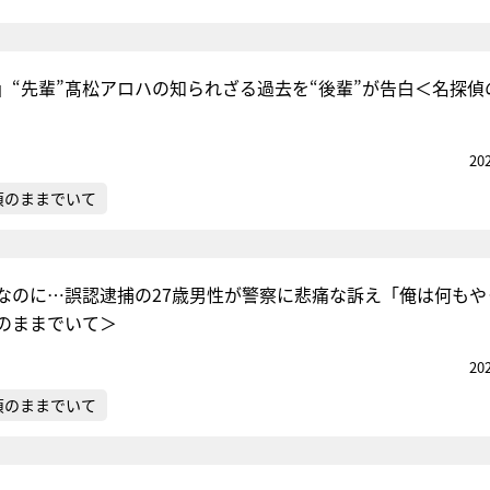
」“先輩”髙松アロハの知られざる過去を“後輩”が告白＜名探偵
20
偵のままでいて
なのに…誤認逮捕の27歳男性が警察に悲痛な訴え「俺は何もや
のままでいて＞
20
偵のままでいて