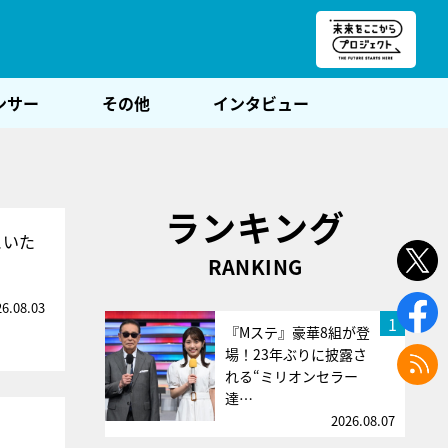
朝POST
ンサー
その他
インタビュー
ランキング
といた
RANKING
26.08.03
1
『Mステ』豪華8組が登
場！23年ぶりに披露さ
れる“ミリオンセラー
達…
2026.08.07