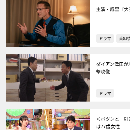
主演・趣里『大
ドラマ
番組
ダイアン津田が
撃映像
ドラマ
＜ポツンと一軒
は77歳女性