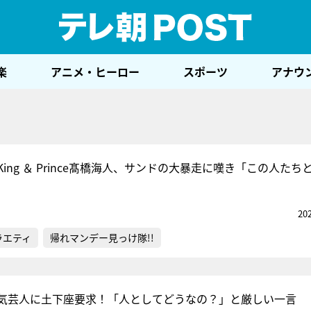
テレ
楽
アニメ・ヒーロー
スポーツ
アナウ
ing ＆ Prince髙橋海人、サンドの大暴走に嘆き「この人たち
20
ラエティ
帰れマンデー見っけ隊!!
気芸人に土下座要求！「人としてどうなの？」と厳しい一言