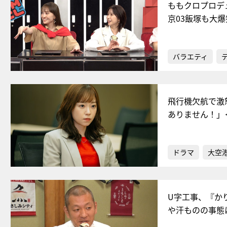
ももクロプロデ
京03飯塚も大爆
バラエティ
飛行機欠航で激
ありません！」
ドラマ
大空港
U字工事、『か
や汗ものの事態