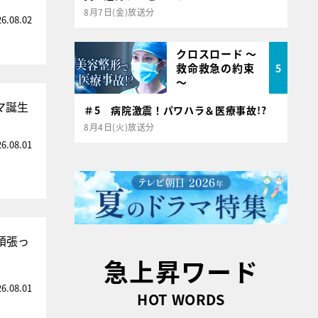
8月7日(金)放送分
26.08.02
クロスロード ～
救命救急の約束
5
～
マ誕生
＃5 病院激震！パワハラ＆医療事故!?
8月4日(火)放送分
26.08.01
頑張っ
急上昇ワード
26.08.01
HOT WORDS