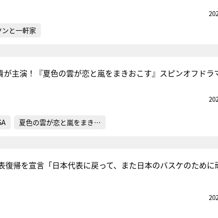
20
ツンと一軒家
所飛貴が主演！『夏色の雲が恋と嵐をまきおこす』スピンオフドラ
20
SA
夏色の雲が恋と嵐をまき…
表復帰を宣言「日本代表に戻って、また日本のバスケのために
20