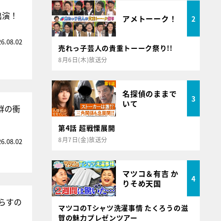
出演！
アメトーーク！
2
26.08.02
売れっ子芸人の貴重トーーク祭り!!
8月6日(木)放送分
名探偵のままで
3
いて
群の衝
第4話 超戦慄展開
8月7日(金)放送分
26.08.02
マツコ＆有吉 か
4
りそめ天国
らすの
マツコのTシャツ洗濯事情 たくろうの滋
賀の魅力プレゼンツアー