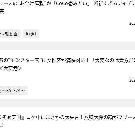
ュースの“お化け屋敷”が「CoCo壱みたい」 斬新すぎるアイデ
笑
20
テレ朝動画
logirl
怒の“モンスター客”に女性客が痛快対応！「大変なのは貴方だ
＜大空港＞
20
～GATE24～
りそめ天国』ロケ中にまさかの大失言！熟練大将の顔がフリー
に