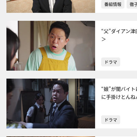
番組情報
徹
“父”ダイアン
＞
ドラマ
“娘”が闇バイ
に手掛けとんね
ドラマ