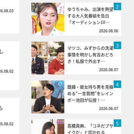
2
ゆうちゃみ、出演を熱望
26.08.03
する大人気番組を告白
「オーディション10…
2026.08.06
3
マツコ、みずからの洗濯
し
事情を明かし有吉おどろ
き！私服で外出す…
2026.08.07
26.08.02
4
既婚・彼女持ち男を見極
める“一言質問”をレイン
ボー池田が伝授！…
も
2026.08.07
5
26.08.02
高橋真麻、「コネだブサ
イクだ」と叩かれる