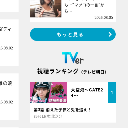
も…“マツコの一言”か
ら…
2026.08.05
ダディ
もっと見る
26.08.02
視聴ランキング
（テレビ朝日）
誰の娘
大空港～GATE2
1
4～
26.08.02
第3話 消えた子供と兎を追え！
8月6日(木)放送分