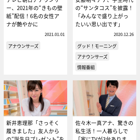
ー、2021年の“きもの壁
の“サンタコス”を披露！
紙”配信！6名の女性ア
「みんなで盛り上がっ
ナが艶やかに
たいい思い出です」
2021.01.01
2020.12.26
アナウンサーズ
グッド！モーニング
アナウンサーズ
情報番組
新井恵理那「さっそく
佐々木一真アナ、驚きの
履きました」友人から
私生活！一人暮らしで
の“誕生日プレゼント”を
「家にTVが3台ありま