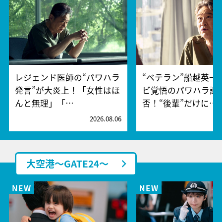
レジェンド医師の“パワハラ
“ベテラン”船越英一
発言”が大炎上！「女性はほ
ビ覚悟のパワハラ謝
んと無理」「…
否！“後輩”だけに…
2026.08.06
2
大空港～GATE24～