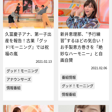
久冨慶子アナ、第一子出
新井恵理那、“予行練
産を報告！古巣『グッ
習”するほどの気合い！
ド!モーニング』では祝
お手製恵方巻きを「絶
福の嵐
妙なハーモニー」と自
画自賛
2021.02.13
2021.02.06
グッド！モーニング
番組情報
アナウンサーズ
グッド！モーニング
情報番組
情報番組