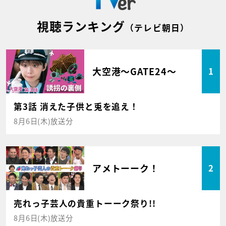
視聴ランキング
（テレビ朝日）
大空港～GATE24～
1
第3話 消えた子供と兎を追え！
8月6日(木)放送分
アメトーーク！
2
売れっ子芸人の貴重トーーク祭り!!
8月6日(木)放送分