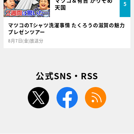
マツコ＆有吉 かりそめ
5
天国
マツコのTシャツ洗濯事情 たくろうの滋賀の魅力
プレゼンツアー
8月7日(金)放送分
公式SNS・RSS
twitter
facebook
rss