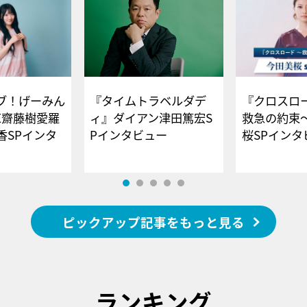
ブ！げーみん
『タイムトラベルダデ
『クロスロー
E齋藤樹愛羅
ィ』ダイアン津田篤宏S
救急の約束
香SPインタ
Pインタビュー
桜SPイ
ピックアップ記事をもっと見る
ランキング