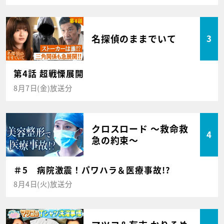
名探偵のままでいて
3
第4話 超戦慄展開
8月7日(金)放送分
クロスロード ～救命救
4
急の約束～
＃5 病院激震！パワハラ＆医療事故!?
8月4日(火)放送分