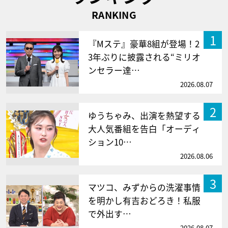
RANKING
1
『Mステ』豪華8組が登場！2
3年ぶりに披露される“ミリオ
ンセラー達…
2026.08.07
2
ゆうちゃみ、出演を熱望する
大人気番組を告白「オーディ
ション10…
2026.08.06
3
マツコ、みずからの洗濯事情
を明かし有吉おどろき！私服
で外出す…
2026.08.07