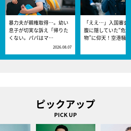
暴力夫が親権取得…。幼い
「ええ…」入国審査
息子が切実な訴え「帰りた
腹に隠していた“危険
くない。パパはマ…
物”に仰天！空港騒
2026.08.07
2
ピックアップ
PICK UP