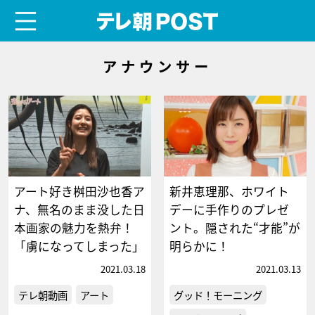
menu
テレ朝POST
アナウンサー
アート好き桝田沙也香ア
新井恵理那、ホワイト
ナ、無名のまま没した日
デーに手作りのプレゼ
本画家の魅力を熱弁！
ント。隠された“才能”が
「虜になってしまった」
明らかに！
2021.03.18
2021.03.13
テレ朝動画
アート
グッド！モーニング