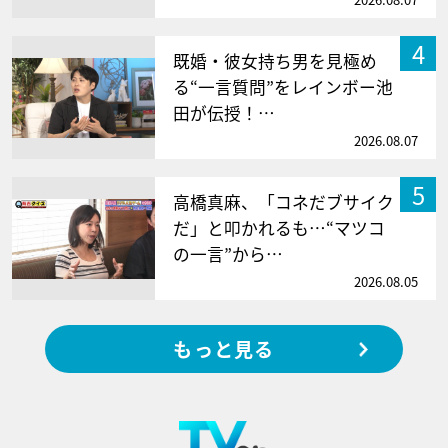
4
既婚・彼女持ち男を見極め
る“一言質問”をレインボー池
田が伝授！…
2026.08.07
5
高橋真麻、「コネだブサイク
だ」と叩かれるも…“マツコ
の一言”から…
2026.08.05
もっと見る