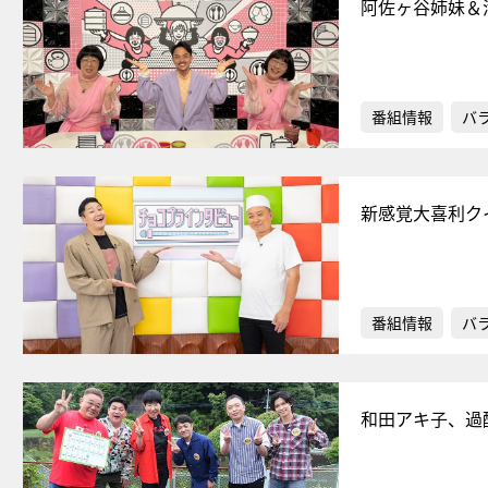
阿佐ヶ谷姉妹＆
番組情報
バ
新感覚大喜利ク
番組情報
バ
和田アキ子、過