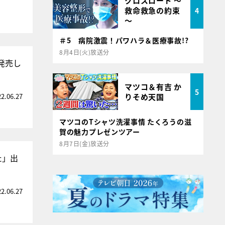
クロスロード ～
救命救急の約束
4
～
＃5 病院激震！パワハラ＆医療事故!?
8月4日(火)放送分
発売し
マツコ＆有吉 か
5
22.06.27
りそめ天国
マツコのTシャツ洗濯事情 たくろうの滋
賀の魅力プレゼンツアー
8月7日(金)放送分
た」出
22.06.27