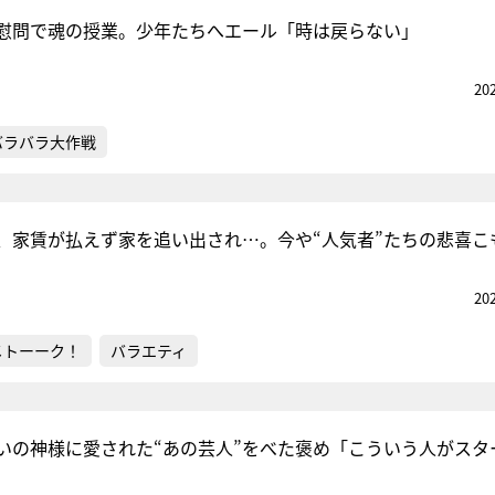
慰問で魂の授業。少年たちへエール「時は戻らない」
20
『アイ＝ラブ！げーみん
E齋藤樹愛羅＆佐々木舞
バラバラ大作戦
ビュー
、家賃が払えず家を追い出され…。今や“人気者”たちの悲喜こ
20
メトーーク！
バラエティ
いの神様に愛された“あの芸人”をべた褒め「こういう人がスタ