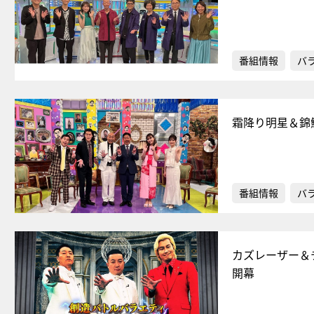
番組情報
バ
霜降り明星＆錦
番組情報
バ
カズレーザー＆
開幕