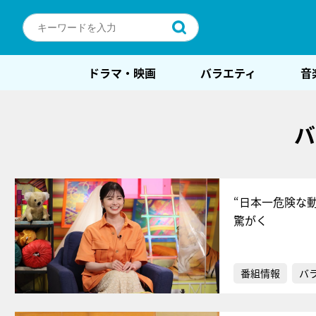
ドラマ・映画
バラエティ
音
バ
“日本一危険な
驚がく
番組情報
バ