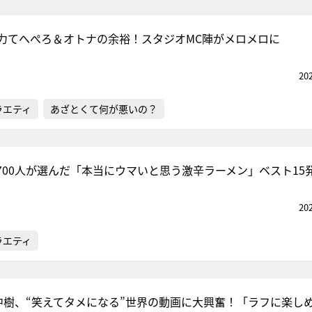
力てへぺろ＆オトナの余裕！スタジオMC陣がメロメロに
20
ラエティ
あざとくて何が悪いの？
700人が選んだ「本当にウマいと思う激辛ラーメン」ベスト15
20
ラエティ
・田中樹、“笑えてタメになる”世界の動画に大興奮！「ラフに楽し