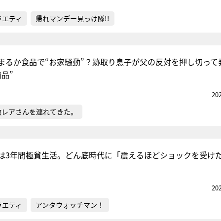
ラエティ
帰れマンデー見っけ隊!!
まるか食品で“お家騒動”？跡取り息子が父の反対を押し切って
品”
20
激レアさんを連れてきた。
は3年間極貧生活。どん底時代に「震えるほどショックを受け
20
ラエティ
アンタウォッチマン！