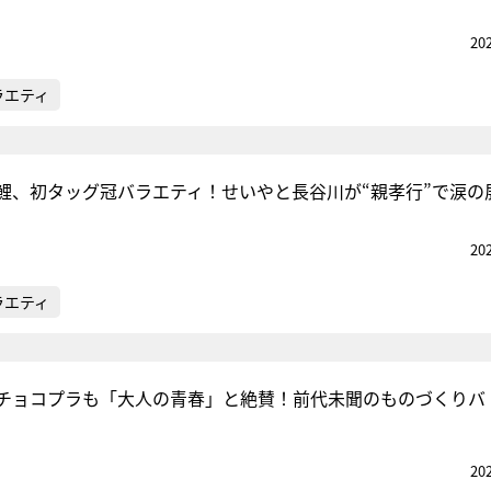
20
ラエティ
鯉、初タッグ冠バラエティ！せいやと長谷川が“親孝行”で涙の
20
ラエティ
チョコプラも「大人の青春」と絶賛！前代未聞のものづくりバ
20