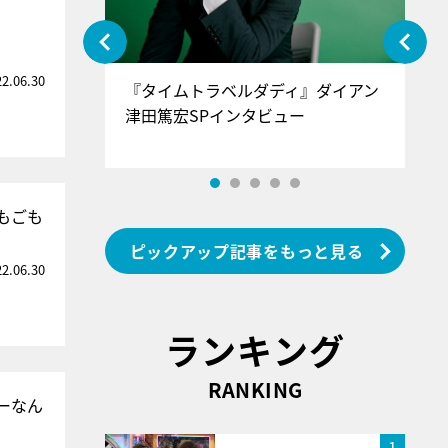
22.06.30
ぐ』＝LOV
『タイムトラベルダディ』ダイアン
『
香SPインタ
津田篤宏SPインタビュー
～
もごも
ピックアップ記事をもっと見る
22.06.30
ランキング
RANKING
ーなん
1