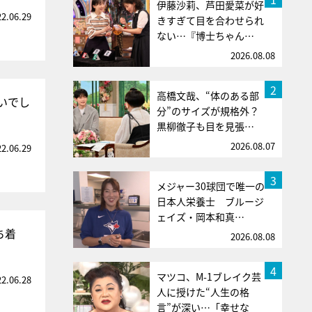
伊藤沙莉、芦田愛菜が好
22.06.29
きすぎて目を合わせられ
ない…『博士ちゃん…
2026.08.08
2
高橋文哉、“体のある部
いでし
分”のサイズが規格外？
黒柳徹子も目を見張…
2026.08.07
22.06.29
3
メジャー30球団で唯一の
日本人栄養士 ブルージ
ェイズ・岡本和真…
ち着
2026.08.08
4
マツコ、M-1ブレイク芸
22.06.28
人に授けた“人生の格
言”が深い…「幸せな