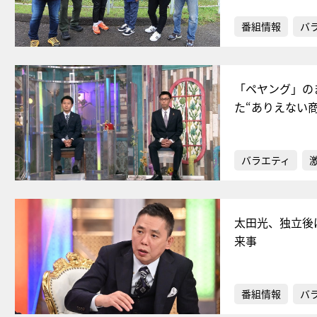
番組情報
バ
「ペヤング」の
た“ありえない商
バラエティ
太田光、独立後
来事
番組情報
バ