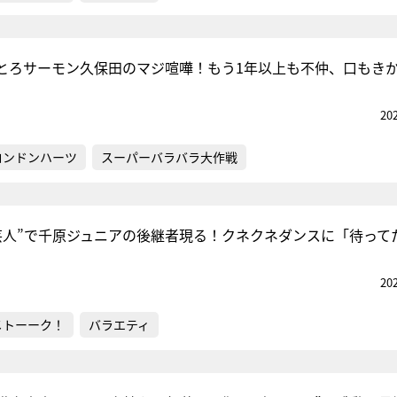
とろサーモン久保田のマジ喧嘩！もう1年以上も不仲、口もき
20
ロンドンハーツ
スーパーバラバラ大作戦
芸人”で千原ジュニアの後継者現る！クネクネダンスに「待って
20
メトーーク！
バラエティ