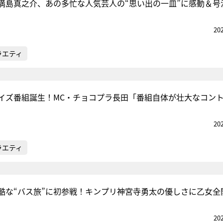
満島真之介、あの多忙な人気芸人の“思い出の一皿”に感動＆号
20
ラエティ
イズ番組誕生！MC・チョコプラ長田「番組自体が壮大なコン
20
ラエティ
酷な“バス旅”に初参戦！キンプリ神宮寺勇太の優しさに乙女全
20