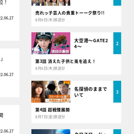
泣！
売れっ子芸人の貴重トーーク祭り!!
22.06.27
8月6日(木)放送分
大空港～GATE2
2
4～
ト」
第3話 消えた子供と兎を追え！
8月6日(木)放送分
22.06.27
名探偵のままで
3
いて
第4話 超戦慄展開
開
8月7日(金)放送分
22.06.27