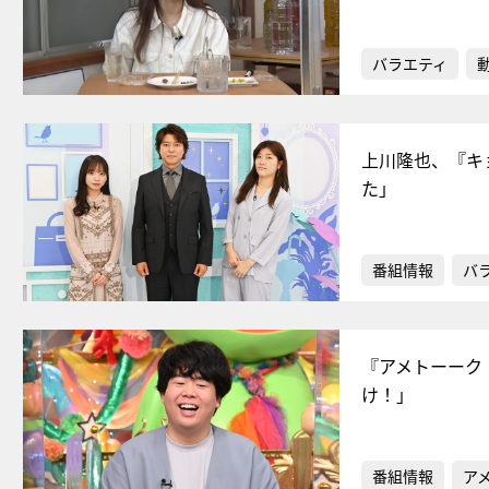
バラエティ
上川隆也、『キ
た」
番組情報
バ
『アメトーーク
け！」
番組情報
ア