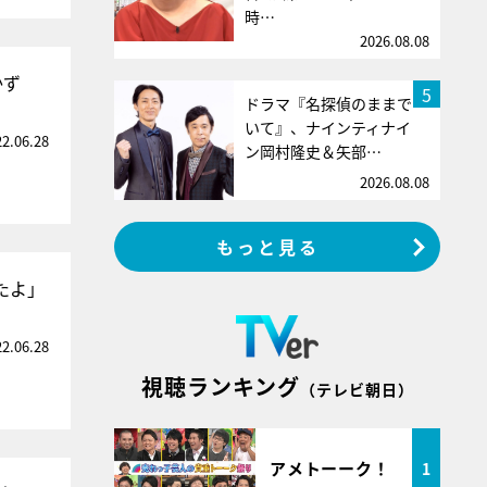
時…
2026.08.08
かず
5
ドラマ『名探偵のままで
いて』、ナインティナイ
22.06.28
ン岡村隆史＆矢部…
2026.08.08
もっと見る
たよ」
22.06.28
視聴ランキング
（テレビ朝日）
アメトーーク！
1