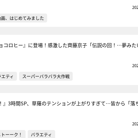
20
動画、はじめてみました
ョコロヒー』に登場！感激した齊藤京子「伝説の回！…夢みた
20
ラエティ
スーパーバラバラ大作戦
！』3時間SP、草薙のテンションが上がりすぎて…皆から「落
20
メトーーク！
バラエティ