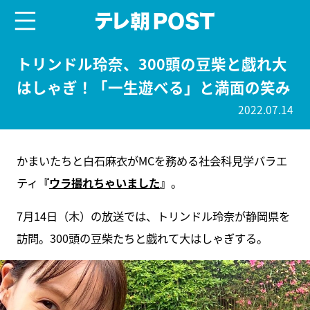
menu
テレ朝POST
トリンドル玲奈、300頭の豆柴と戯れ大
はしゃぎ！「一生遊べる」と満面の笑み
2022.07.14
かまいたちと白石麻衣がMCを務める社会科見学バラエ
ティ
『
ウラ撮れちゃいました
』
。
7月14日（木）の放送では、トリンドル玲奈が静岡県を
訪問。300頭の豆柴たちと戯れて大はしゃぎする。