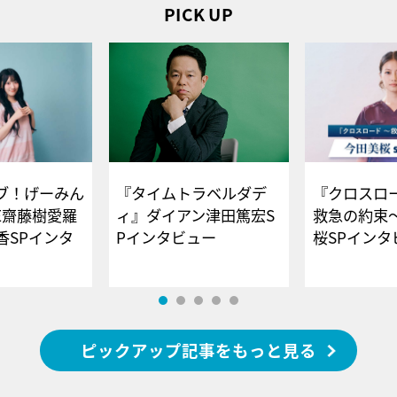
PICK UP
ブ！げーみん
『タイムトラベルダデ
『クロスロー
E齋藤樹愛羅
ィ』ダイアン津田篤宏S
救急の約束
香SPインタ
Pインタビュー
桜SPイ
ピックアップ記事をもっと見る