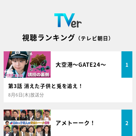
視聴ランキング
（テレビ朝日）
大空港～GATE24～
1
第3話 消えた子供と兎を追え！
8月6日(木)放送分
アメトーーク！
2