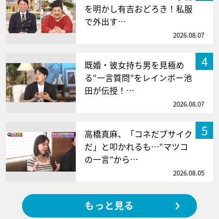
を明かし有吉おどろき！私服
で外出す…
2026.08.07
4
既婚・彼女持ち男を見極め
る“一言質問”をレインボー池
田が伝授！…
2026.08.07
5
高橋真麻、「コネだブサイク
だ」と叩かれるも…“マツコ
の一言”から…
2026.08.05
もっと見る