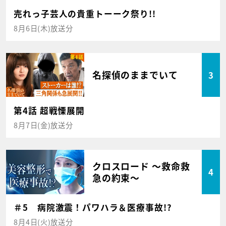
売れっ子芸人の貴重トーーク祭り!!
8月6日(木)放送分
名探偵のままでいて
3
第4話 超戦慄展開
8月7日(金)放送分
クロスロード ～救命救
4
急の約束～
＃5 病院激震！パワハラ＆医療事故!?
8月4日(火)放送分