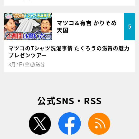
マツコ＆有吉 かりそめ
5
天国
マツコのTシャツ洗濯事情 たくろうの滋賀の魅力
プレゼンツアー
8月7日(金)放送分
公式SNS・RSS
twitter
facebook
rss