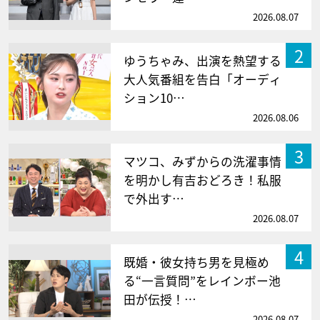
2026.08.07
2
ゆうちゃみ、出演を熱望する
大人気番組を告白「オーディ
ション10…
2026.08.06
3
マツコ、みずからの洗濯事情
を明かし有吉おどろき！私服
で外出す…
2026.08.07
4
既婚・彼女持ち男を見極め
る“一言質問”をレインボー池
田が伝授！…
2026.08.07