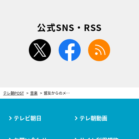
公式SNS・RSS
twitter
facebook
rss
テレ朝POST
音楽
盟友からのメッセージにスタジオは涙。YMO、ミカ・バンド…時代の最先端を生き抜いた高橋幸宏さんを特集
テレビ朝日
テレ朝動画