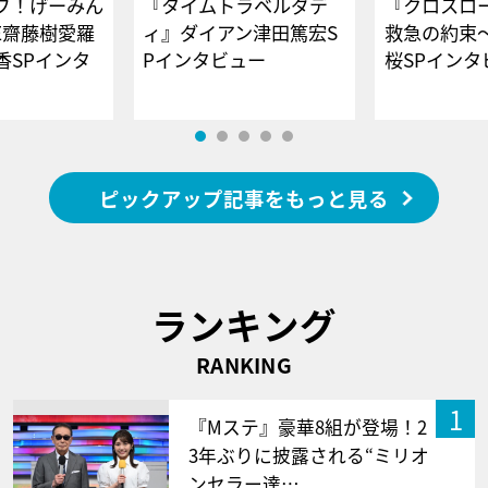
ブ！げーみん
『タイムトラベルダデ
『クロスロー
E齋藤樹愛羅
ィ』ダイアン津田篤宏S
救急の約束
香SPインタ
Pインタビュー
桜SPイ
ピックアップ記事をもっと見る
ランキング
RANKING
1
『Mステ』豪華8組が登場！2
3年ぶりに披露される“ミリオ
ンセラー達…