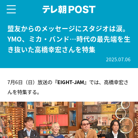
menu
テレ朝POST
盟友からのメッセージにスタジオは涙。
YMO、ミカ・バンド…時代の最先端を生
き抜いた高橋幸宏さんを特集
2025.07.06
7月6日（日）放送の
『EIGHT-JAM』
では、高橋幸宏さ
んを特集する。