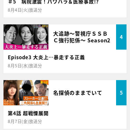
＃5 病院激震！パワハラ＆医療事故!?
8月4日(火)放送分
大追跡～警視庁ＳＳＢ
4
Ｃ強行犯係～ Season2
Episode3 大炎上…暴走する正義
8月5日(水)放送分
名探偵のままでいて
5
第4話 超戦慄展開
8月7日(金)放送分