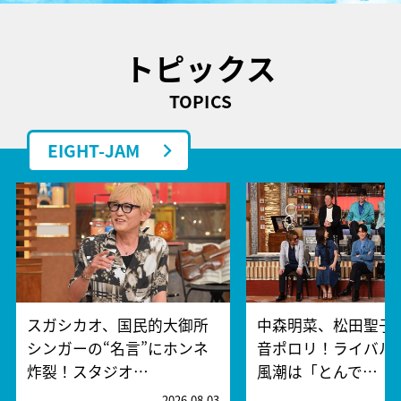
トピックス
TOPICS
EIGHT-JAM
スガシカオ、国民的大御所
中森明菜、松田聖子
シンガーの“名言”にホンネ
音ポロリ！ライバル
炸裂！スタジオ…
風潮は「とんで…
2026.08.03
2