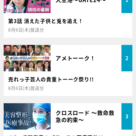
第3話 消えた子供と兎を追え！
8月6日(木)放送分
アメトーーク！
2
売れっ子芸人の貴重トーーク祭り!!
8月6日(木)放送分
クロスロード ～救命救
3
急の約束～