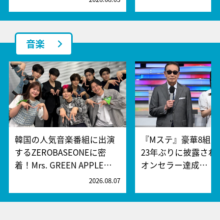
音楽
韓国の人気音楽番組に出演
『Mステ』豪華8組
するZEROBASEONEに密
23年ぶりに披露され
着！Mrs. GREEN APPLE…
オンセラー達成…
2026.08.07
2