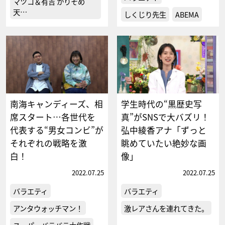
マツコ＆有吉 かりそめ
天…
しくじり先生
ABEMA
南海キャンディーズ、相
学生時代の“黒歴史写
席スタート…各世代を
真”がSNSで大バズリ！
代表する“男女コンビ”が
弘中綾香アナ「ずっと
それぞれの戦略を激
眺めていたい絶妙な画
白！
像」
2022.07.25
2022.07.25
バラエティ
バラエティ
アンタウォッチマン！
激レアさんを連れてきた。