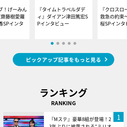
ブ！げーみん
『タイムトラベルダデ
『クロスロー
E齋藤樹愛羅
ィ』ダイアン津田篤宏S
救急の約束
香SPインタ
Pインタビュー
桜SPイ
ピックアップ記事をもっと見る
ランキング
RANKING
1
『Mステ』豪華8組が登場！2
3年ぶりに披露される“ミリオ