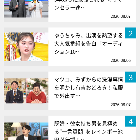
ンセラー達…
2026.08.07
2
ゆうちゃみ、出演を熱望する
大人気番組を告白「オーディ
ション10…
2026.08.06
3
マツコ、みずからの洗濯事情
を明かし有吉おどろき！私服
で外出す…
2026.08.07
4
既婚・彼女持ち男を見極め
る“一言質問”をレインボー池
田が伝授！…