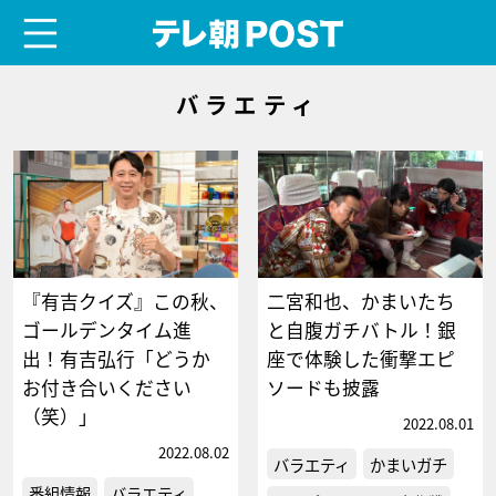
menu
テレ朝POST
バラエティ
『有吉クイズ』この秋、
二宮和也、かまいたち
ゴールデンタイム進
と自腹ガチバトル！銀
出！有吉弘行「どうか
座で体験した衝撃エピ
お付き合いください
ソードも披露
（笑）」
2022.08.01
2022.08.02
バラエティ
かまいガチ
番組情報
バラエティ