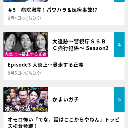
＃5 病院激震！パワハラ＆医療事故!?
8月4日(火)放送分
大追跡～警視庁ＳＳＢ
4
Ｃ強行犯係～ Season2
Episode3 大炎上…暴走する正義
8月5日(水)放送分
かまいガチ
5
オモロ怖い「でな、話はここからやねん」トラビ
ス松倉参戦！