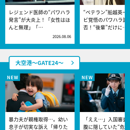
レジェンド医師の“パワハラ
“ベテラン”船越英一
発言”が大炎上！「女性はほ
ビ覚悟のパワハラ謝
んと無理」「…
否！“後輩”だけに…
2026.08.06
2
大空港～GATE24～
暴力夫が親権取得…。幼い
「ええ…」入国審査
息子が切実な訴え「帰りた
腹に隠していた“危険