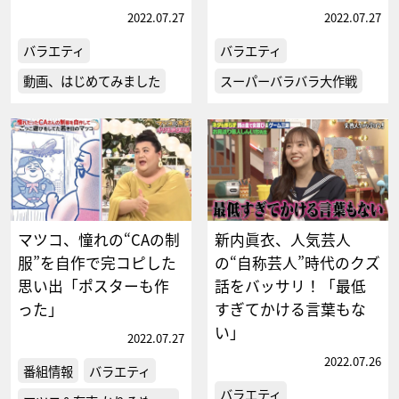
2022.07.27
2022.07.27
バラエティ
バラエティ
動画、はじめてみました
スーパーバラバラ大作戦
マツコ、憧れの“CAの制
新内眞衣、人気芸人
服”を自作で完コピした
の“自称芸人”時代のクズ
思い出「ポスターも作
話をバッサリ！「最低
った」
すぎてかける言葉もな
い」
2022.07.27
2022.07.26
番組情報
バラエティ
バラエティ