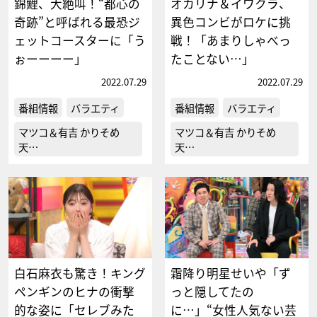
錦鯉、大絶叫！“都心の
オカリナ＆イワクラ、
奇跡”と呼ばれる最恐ジ
異色コンビがロケに挑
ェットコースターに「う
戦！「あまりしゃべっ
ぉーーーー」
たことない…」
2022.07.29
2022.07.29
番組情報
バラエティ
番組情報
バラエティ
マツコ＆有吉 かりそめ
マツコ＆有吉 かりそめ
天…
天…
白石麻衣も驚き！キング
霜降り明星せいや「ず
ペンギンのヒナの衝撃
っと隠してたの
的な姿に「セレブみた
に…」“女性人気ない芸