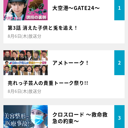
大空港～GATE24～
1
第3話 消えた子供と兎を追え！
8月6日(木)放送分
アメトーーク！
2
売れっ子芸人の貴重トーーク祭り!!
8月6日(木)放送分
クロスロード ～救命救
3
急の約束～