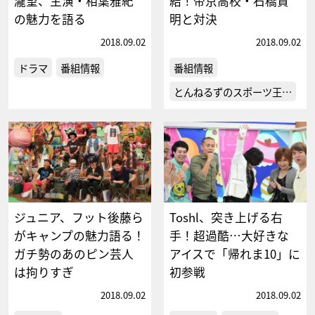
瀧望、主演・相葉雅紀
結！帝京高校・石橋貴
の魅力を語る
明と対決
2018.09.02
2018.09.02
ドラマ
番組情報
番組情報
とんねるずのスポーツ王…
ジュニア、フット後藤ら
Toshl、突き上げる右
がキャンプの魅力語る！
手！超過酷…大好きな
ガチ勢のあのピン芸人
アイスで「帰れま10」に
は拘りすぎ
初参戦
2018.09.02
2018.09.02