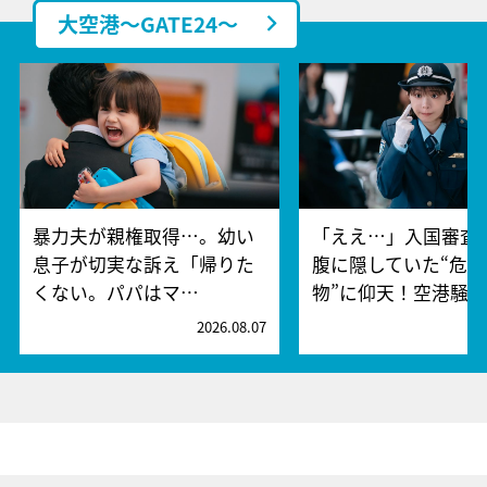
大空港～GATE24～
暴力夫が親権取得…。幼い
「ええ…」入国審査
息子が切実な訴え「帰りた
腹に隠していた“危険
くない。パパはマ…
物”に仰天！空港騒
2026.08.07
2