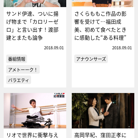
サンド伊達、ついに揚
さくらももこ作品の影
げ物まで「カロリーゼ
響を受けて…福田成
ロ」と言い出す！渡部
美、初めて食べたとき
建とまたも論争
に感動した“ある料理”
2018.09.01
2018.09.01
番組情報
アナウンサーズ
アメトーーク！
バラエティ
リオで世界に衝撃与え
高岡早紀、窪田正孝に