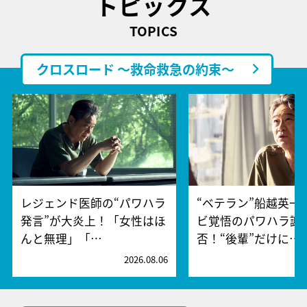
トピックス
TOPICS
クロスロード ～救命救急の約束～
レジェンド医師の“パワハラ
“ベテラン”船越英一
発言”が大炎上！「女性はほ
ビ覚悟のパワハラ謝
んと無理」「…
否！“後輩”だけに…
2026.08.06
2