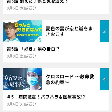
第3話 消えた子供と兎を追え！
8月6日(木)放送分
夏色の雲が恋と嵐をま
3
きおこす
第5話 「好き」涙の告白!?
8月8日(土)放送分
クロスロード ～救命救
4
急の約束～
＃5 病院激震！パワハラ＆医療事故!?
8月4日(火)放送分