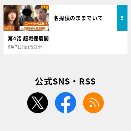
名探偵のままでいて
5
第4話 超戦慄展開
8月7日(金)放送分
公式SNS・RSS
twitter
facebook
rss