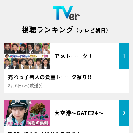
視聴ランキング
（テレビ朝日）
アメトーーク！
1
売れっ子芸人の貴重トーーク祭り!!
8月6日(木)放送分
大空港～GATE24～
2