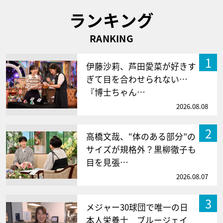
ランキング
RANKING
1
伊藤沙莉、芦田愛菜が好きす
ぎて目を合わせられない…
『博士ちゃん…
2026.08.08
2
高橋文哉、“体のある部分”の
サイズが規格外？黒柳徹子も
目を見張…
2026.08.07
3
メジャー30球団で唯一の日
本人栄養士 ブルージェイ