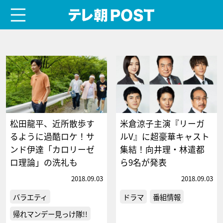
menu
テレ朝POST
松田龍平、近所散歩す
米倉涼子主演『リーガ
るように過酷ロケ！サ
ルV』に超豪華キャスト
ンド伊達「カロリーゼ
集結！向井理・林遣都
ロ理論」の洗礼も
ら9名が発表
2018.09.03
2018.09.03
バラエティ
ドラマ
番組情報
帰れマンデー見っけ隊!!