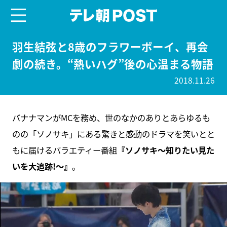
menu
テレ朝POST
羽生結弦と8歳のフラワーボーイ、再会
劇の続き。“熱いハグ”後の心温まる物語
2018.11.26
バナナマンがMCを務め、世のなかのありとあらゆるも
のの「ソノサキ」にある驚きと感動のドラマを笑いとと
もに届けるバラエティー番組
『ソノサキ～知りたい見た
いを大追跡!～』
。