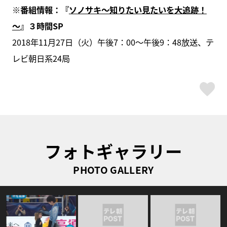
※番組情報：『
ソノサキ～知りたい見たいを大追跡！
～
』３時間SP
2018年11月27日（火）午後7：00～午後9：48放送、テ
レビ朝日系24局
ス
フォトギャラリー
PHOTO GALLERY