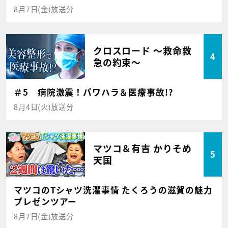
8月7日(金)放送分
クロスロード ～救命救
4
急の約束～
＃5 病院激震！パワハラ＆医療事故!?
8月4日(火)放送分
マツコ＆有吉 かりそめ
5
天国
マツコのTシャツ洗濯事情 たくろうの滋賀の魅力
プレゼンツアー
8月7日(金)放送分