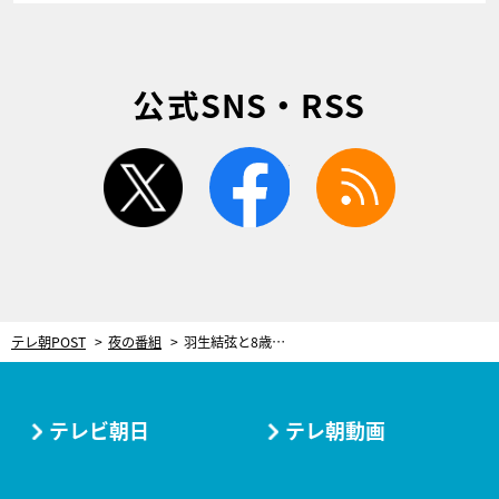
公式SNS・RSS
twitter
facebook
rss
テレ朝POST
夜の番組
羽生結弦と8歳のフラワーボーイ、再会劇の続き。“熱いハグ”後の心温まる物語
テレビ朝日
テレ朝動画