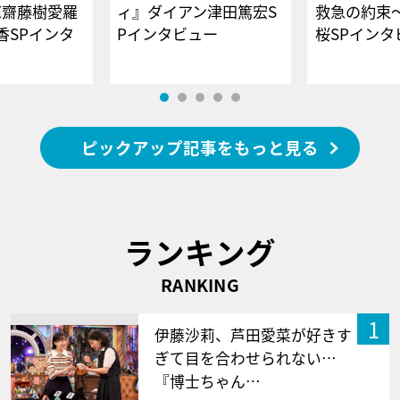
E齋藤樹愛羅
ィ』ダイアン津田篤宏S
救急の約束
香SPインタ
Pインタビュー
桜SPイ
ピックアップ記事をもっと見る
ランキング
RANKING
1
伊藤沙莉、芦田愛菜が好きす
ぎて目を合わせられない…
『博士ちゃん…