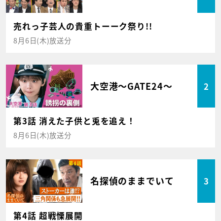
売れっ子芸人の貴重トーーク祭り!!
8月6日(木)放送分
大空港～GATE24～
2
第3話 消えた子供と兎を追え！
8月6日(木)放送分
名探偵のままでいて
3
第4話 超戦慄展開