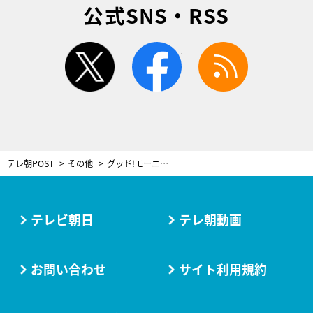
公式SNS・RSS
twitter
facebook
rss
テレ朝POST
その他
グッド!モーニング4姉妹、“カラオケの十八番”は…福田成美「今度4人で行ってみたい」
テレビ朝日
テレ朝動画
お問い合わせ
サイト利用規約