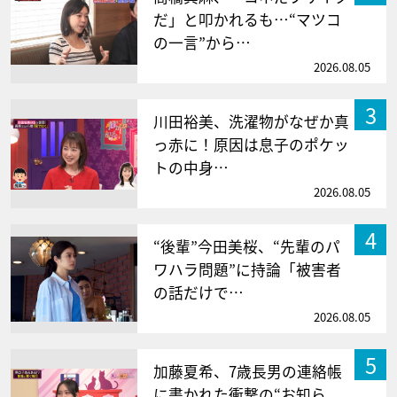
だ」と叩かれるも…“マツコ
の一言”から…
2026.08.05
3
川田裕美、洗濯物がなぜか真
っ赤に！原因は息子のポケッ
トの中身…
2026.08.05
4
“後輩”今田美桜、“先輩のパ
ワハラ問題”に持論「被害者
の話だけで…
2026.08.05
5
加藤夏希、7歳長男の連絡帳
に書かれた衝撃の“お知ら