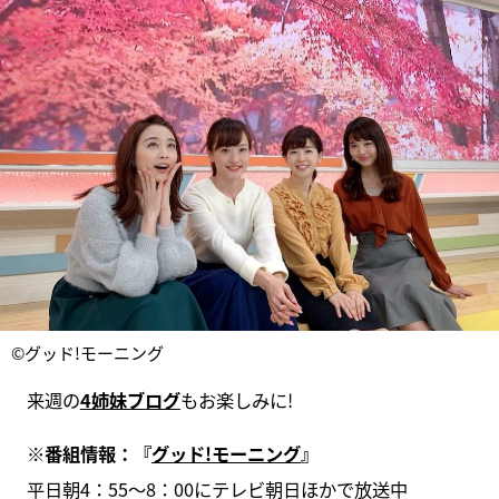
©グッド!モーニング
来週の
4姉妹ブログ
もお楽しみに!
※
番組情報：『
グッド!
モーニング
』
平日朝4：55～8：00にテレビ朝日ほかで放送中