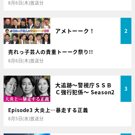
8月6日(木)放送分
アメトーーク！
2
売れっ子芸人の貴重トーーク祭り!!
8月6日(木)放送分
大追跡～警視庁ＳＳＢ
3
Ｃ強行犯係～ Season2
Episode3 大炎上…暴走する正義
8月5日(水)放送分