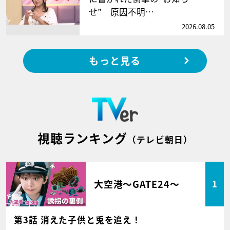
せ” 原因不明…
2026.08.05
もっと見る
視聴ランキング
（テレビ朝日）
大空港～GATE24～
1
第3話 消えた子供と兎を追え！