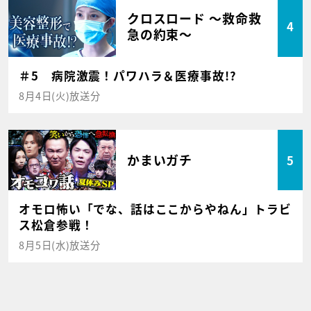
クロスロード ～救命救
4
急の約束～
＃5 病院激震！パワハラ＆医療事故!?
8月4日(火)放送分
かまいガチ
5
オモロ怖い「でな、話はここからやねん」トラビ
ス松倉参戦！
8月5日(水)放送分