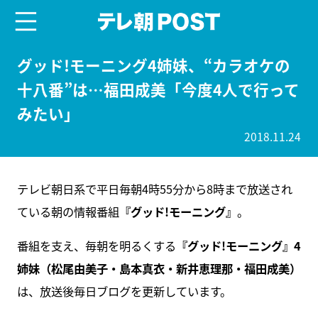
menu
テレ朝POST
グッド!モーニング4姉妹、“カラオケの
十八番”は…福田成美「今度4人で行って
みたい」
2018.11.24
テレビ朝日系で平日毎朝4時55分から8時まで放送され
ている朝の情報番組
『グッド!モーニング』
。
番組を支え、毎朝を明るくする
『グッド!モーニング』4
姉妹（松尾由美子・島本真衣・新井恵理那・福田成美）
は、放送後毎日ブログを更新しています。