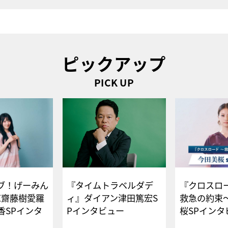
ピックアップ
PICK UP
ブ！げーみん
『タイムトラベルダデ
『クロスロー
E齋藤樹愛羅
ィ』ダイアン津田篤宏S
救急の約束
香SPインタ
Pインタビュー
桜SPイ