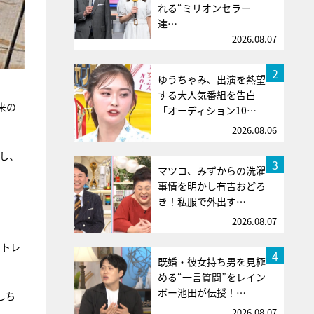
れる“ミリオンセラー
達…
2026.08.07
2
ゆうちゃみ、出演を熱望
する大人気番組を告白
来の
「オーディション10…
2026.08.06
し、
3
マツコ、みずからの洗濯
事情を明かし有吉おどろ
き！私服で外出す…
2026.08.07
ストレ
4
既婚・彼女持ち男を見極
める“一言質問”をレイン
ボー池田が伝授！…
しち
2026.08.07