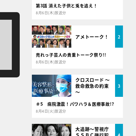
第3話 消えた子供と兎を追え！
8月6日(木)放送分
アメトーーク！
2
売れっ子芸人の貴重トーーク祭り!!
8月6日(木)放送分
クロスロード ～
救命救急の約束
3
～
＃5 病院激震！パワハラ＆医療事故!?
8月4日(火)放送分
大追跡～警視庁
ＳＳＢＣ強行犯
4