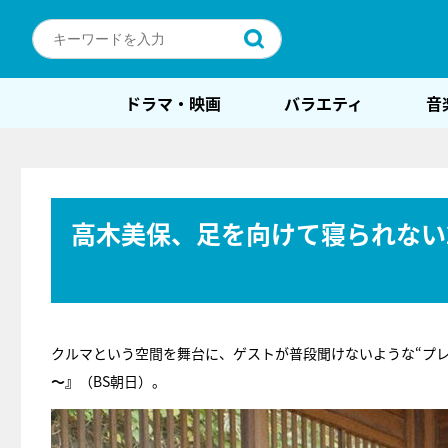
ドラマ・映画
バラエティ
音
高木美保、足を向けて寝られない
クルマという空間を舞台に、ゲストが普段聞けないような“プレ
～』
（BS朝日）。