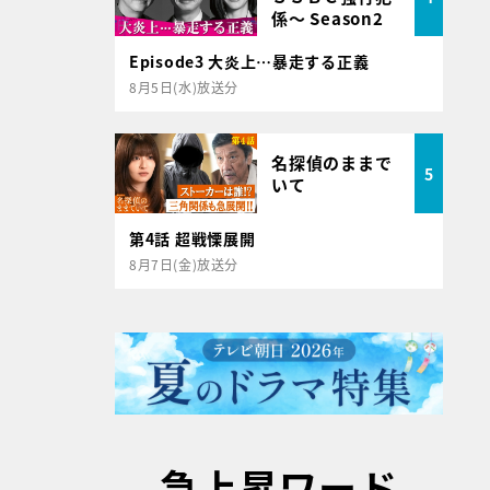
係～ Season2
Episode3 大炎上…暴走する正義
8月5日(水)放送分
名探偵のままで
5
いて
第4話 超戦慄展開
8月7日(金)放送分
急上昇ワード