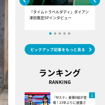
ぐ』＝LOV
『タイムトラベルダディ』ダイアン
『
香SPインタ
津田篤宏SPインタビュー
～
ピックアップ記事をもっと見る
ランキング
RANKING
1
『Mステ』豪華8組が登
場！23年ぶりに披露さ