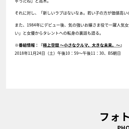
ゃったね」と高木。
それに対し、「新しいラブはないなぁ。若い子の方が価値高い
また、1984年にデビュー後、気の強いお嬢さま役で一躍人気
い」と女優からタレントへの転身の裏話も語る。
※番組情報：『
極上空間 ～小さなクルマ、大きな未来。～
』
2018年11月24日（土）午後10：59～午後11：30、BS朝日
フォ
PHO