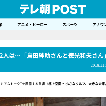
テレ
楽
アニメ・ヒーロー
スポーツ
アナウ
2人は…「島田紳助さんと徳光和夫さん
2018.11.
ミアムトーク”を展開する番組
『極上空間 ～小さなクルマ、大きな未来