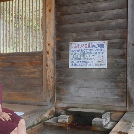
『アイ＝ラブ！げーみん
E齋藤樹愛羅＆佐々木舞
ビュー