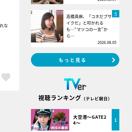
5
高橋真麻、「コネだブサ
イクだ」と叩かれる
れな
も…“マツコの一言”か
ら…
2026.08.05
もっと見る
ア
はてブ
スキボタン
視聴ランキング
（テレビ朝日）
大空港～GATE2
1
4～