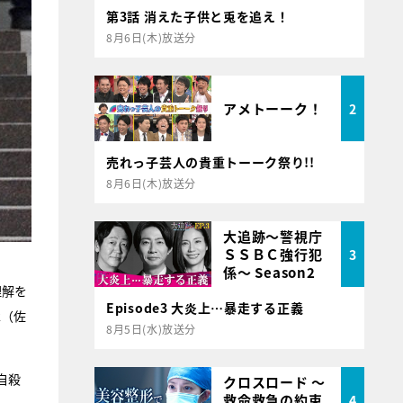
第3話 消えた子供と兎を追え！
8月6日(木)放送分
アメトーーク！
2
売れっ子芸人の貴重トーーク祭り!!
8月6日(木)放送分
大追跡～警視庁
ＳＳＢＣ強行犯
3
係～ Season2
理解を
Episode3 大炎上…暴走する正義
木（佐
8月5日(水)放送分
自殺
クロスロード ～
救命救急の約束
4