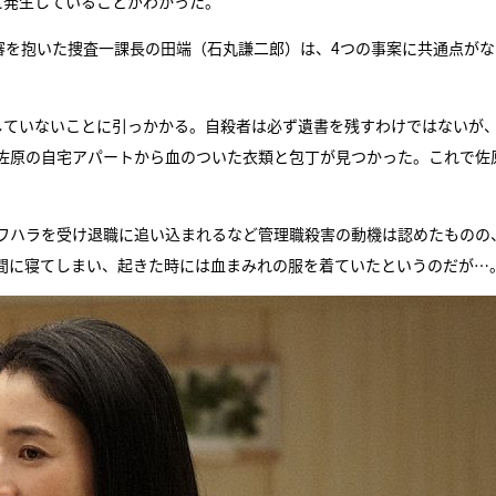
に発生していることがわかった。
審を抱いた捜査一課長の田端（石丸謙二郎）は、4つの事案に共通点がな
していないことに引っかかる。自殺者は必ず遺書を残すわけではないが
佐原の自宅アパートから血のついた衣類と包丁が見つかった。これで佐
ワハラを受け退職に追い込まれるなど管理職殺害の動機は認めたものの
間に寝てしまい、起きた時には血まみれの服を着ていたというのだが…