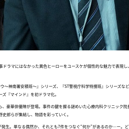
刑事ドラマにはなかった異色ヒーローをユースケが個性的な魅力で表現し
ウ～神南署安積班～』シリーズ、『ST警視庁科学特捜班』シリーズな
ーズ『マインド』を初ドラマ化。
も、豪華俳優陣が登場。事件の鍵を握る謎めいた心療内科クリニック院
野史郎らが集結し、物語を彩っていく。
が発生。単なる偶然か、それとも7件をつなぐ“何か”があるのか―ー。