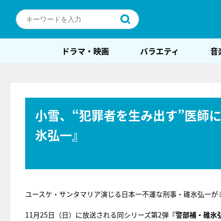
ドラマ・映画
バラエティ
音
小雪、“犯罪者を生み出す”医師に
氷弘一』
ユースケ・サンタマリア演じる日本一不運な刑事・碓氷弘一が
11月25日（日）に放送される同シリーズ第2弾
『警部補・碓氷