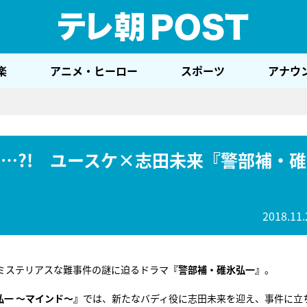
テレ
楽
アニメ・ヒーロー
スポーツ
アナウ
…?! ユースケ×志田未来『警部補・碓
2018.11.
ミステリアスな難事件の謎に迫るドラマ
『警部補・碓氷弘一』
。
弘一 ～マインド～』
では、新たなバディ役に志田未来を迎え、事件に立