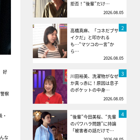
拒否！“後輩”だけ…
2026.08.05
2
高橋真麻、「コネだブサ
イクだ」と叩かれる
も…“マツコの一言”か
ら…
2026.08.05
、好
3
川田裕美、洗濯物がなぜ
か真っ赤に！原因は息子
のポケットの中身…
ど警察
2026.08.05
4
長・
“後輩”今田美桜、“先輩
のパワハラ問題”に持論
「被害者の話だけで…
どんな
2026.08.05