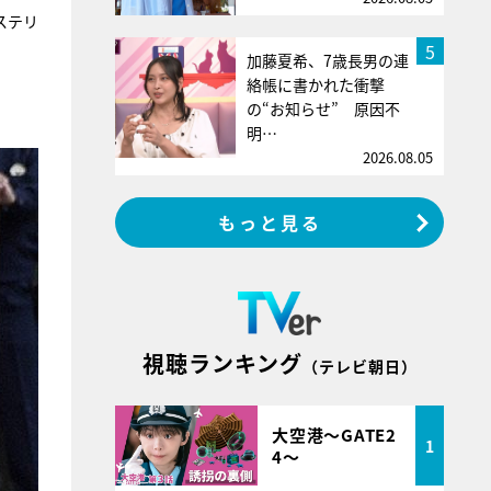
ステリ
5
加藤夏希、7歳長男の連
絡帳に書かれた衝撃
の“お知らせ” 原因不
明…
2026.08.05
もっと見る
視聴ランキング
（テレビ朝日）
大空港～GATE2
1
4～