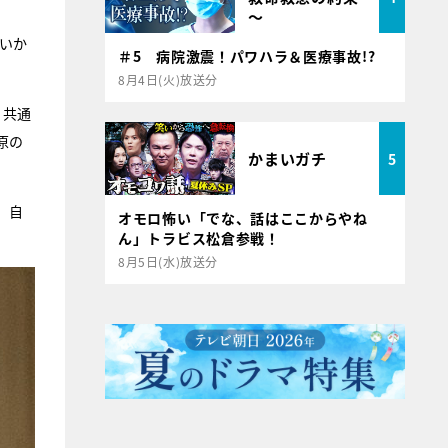
～
いか
＃5 病院激震！パワハラ＆医療事故!?
8月4日(火)放送分
、共通
原の
かまいガチ
5
、自
オモロ怖い「でな、話はここからやね
ん」トラビス松倉参戦！
。
8月5日(水)放送分