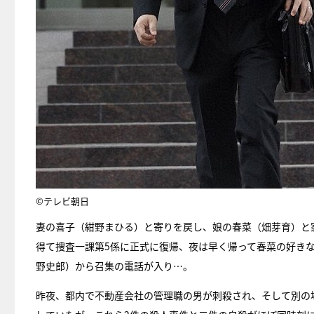
©テレビ朝日
妻の喜子（紺野まひる）と寄りを戻し、娘の春菜（畑芽育）と
得て捜査一課第5係に正式に復帰、夜は早く帰って春菜の好き
野史郎）から召集の電話が入り…。
昨夜、都内で不動産会社の管理職の男が刺殺され、そして別の