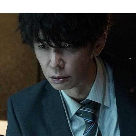
『アイ＝ラブ！げーみん
E齋藤樹愛羅＆佐々木舞
ビュー