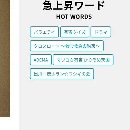
急上昇ワード
HOT WORDS
バラエティ
有吉クイズ
ドラマ
クロスロード ～救命救急の約束～
ABEMA
マツコ＆有吉 かりそめ天国
出川一茂ホラン☆フシギの会