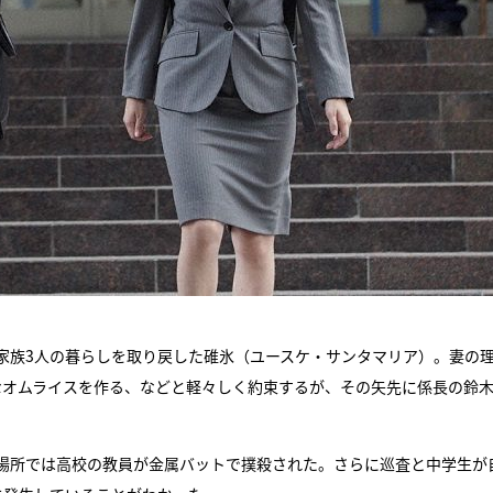
家族3人の暮らしを取り戻した碓氷（ユースケ・サンタマリア）。妻の
なオムライスを作る、などと軽々しく約束するが、その矢先に係長の鈴
場所では高校の教員が金属バットで撲殺された。さらに巡査と中学生が