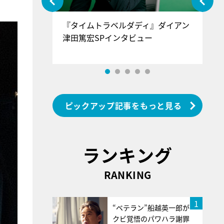
ぐ』＝LOV
『タイムトラベルダディ』ダイアン
『
香SPインタ
津田篤宏SPインタビュー
～
ピックアップ記事をもっと見る
ランキング
RANKING
1
“ベテラン”船越英一郎が
クビ覚悟のパワハラ謝罪