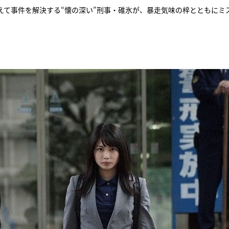
えて事件を解決する“懐の深い”刑事・碓氷が、暴走気味の梓とともにミ