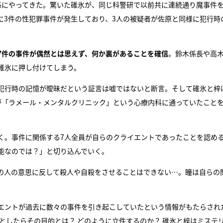
係にやってきた。驚いた碓氷が、同じ科警研で以前共に連続通り魔事件
に3件の性犯罪事件が発生しており、3人の被疑者が佐原と同様に犯行時
7件の事件が偶然とは思えず、何か裏があることを確信
。鈴木係長や高
碓氷に押し付けてしまう。
犯行時の記憶が曖昧だという証言は嘘ではないと断言。そして碓氷と梓
が「ラメール・メンタルクリニック」という心療内科に通っていたこと
く。事件に関係する7人全員が自らのクライエントであったことを認め
能なのでは？」と切り込んでいく。
の人の意思に反して殺人や自殺をさせることはできない…。瞳は自らの
エントが過去に数々の事件を引き起こしていたという情報がもたらされ
としたらその目的とは？ どのように立件するのか？ 碓氷と梓はミステ