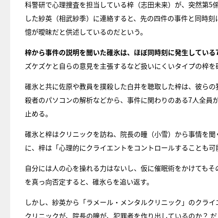
科警研で心理捜査を担当している梓（志田未来）が、突然第5
した紗英（相武紗季）に連絡すると、先の四件の事件と同時刻
憶が曖昧だと供述しているのだという。
梓から事件の説明を聞いた碓氷は、ほぼ同時刻に発生している
ズケズケと自らの意見を主張するなど扱いにくいタイプの梓を
碓氷と共に佐原や教員を撲殺した白井を聴取した梓は、彼らの
殺者のパソコンの解析などから、事件に関わりのある7人全員
止める。
碓氷と梓はクリニックを訪ね、院長の瞳（小雪）から事情を聞
に、梓は「心理的にクライエントをコントロールすることも可
自分には人の心を操れる力はないし、仮に催眠術をかけてもそ
を真っ向否定すると、碓氷らを追い返す。
しかし、紗英から「ラメール・メンタルクリニック」のクライ
クリニックが、院長の瞳が、犯罪者を作り出しているのか？ だ