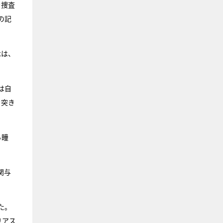
を捜査
の記
木は、
は自
を突き
る瞳
関与
た。
リアス