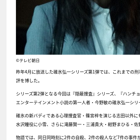
©テレビ朝日
昨年4月に放送した碓氷弘一シリーズ第1弾では、これまでの
評を博した。
シリーズ第2弾となる今回は『隠蔽捜査』シリーズ、『ハンチョ
エンターテインメント小説の第一人者・今野敏の碓氷弘一シリ
碓氷の新バディである心理捜査官・篠宮梓を演じる志田以外に
水沢瞳役に小雪、さらに滝藤賢一・三浦貴大・紺野まひる・佐
物語では、同日同時刻に2件の自殺、2件の殺人など7件の事件