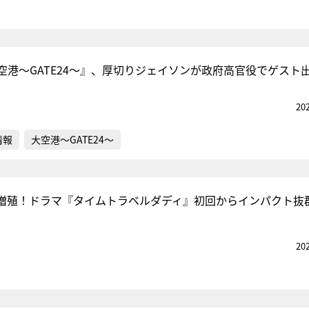
空港～GATE24～』、厚切りジェイソンが政府高官役でゲスト
20
情報
大空港～GATE24～
増殖！ドラマ『タイムトラベルダディ』初回からインパクト抜
20