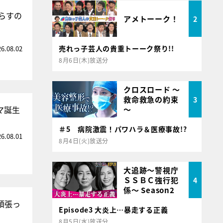
らすの
アメトーーク！
2
売れっ子芸人の貴重トーーク祭り!!
26.08.02
8月6日(木)放送分
クロスロード ～
救命救急の約束
3
マ誕生
～
＃5 病院激震！パワハラ＆医療事故!?
26.08.01
8月4日(火)放送分
大追跡～警視庁
ＳＳＢＣ強行犯
4
係～ Season2
頑張っ
Episode3 大炎上…暴走する正義
8月5日(水)放送分