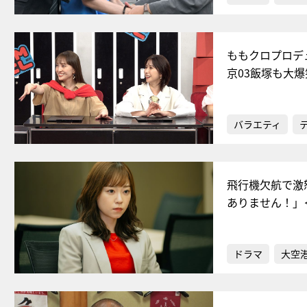
ももクロプロデ
京03飯塚も大爆
バラエティ
飛行機欠航で激
ありません！」
ドラマ
大空港