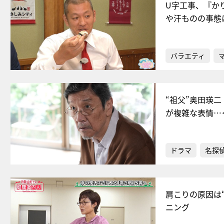
U字工事、『か
や汗ものの事態
バラエティ
“祖父”奥田瑛
が複雑な表情…
ドラマ
名探
肩こりの原因は
ニング