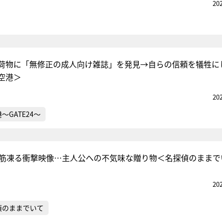
20
荷物に「無修正の成人向け雑誌」を発見→自らの信頼を犠牲に
空港＞
20
～GATE24～
背筋凍る衝撃映像…主人公への不気味な贈り物＜名探偵のままで
20
偵のままでいて