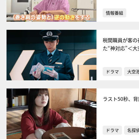
情報番組
税関職員が客の
た“神対応”＜大
ドラマ
大空港
ラスト50秒、
ドラマ
名探