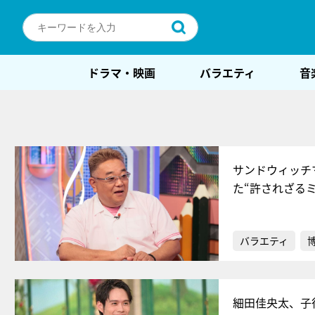
ドラマ・映画
バラエティ
音
サンドウィッチ
た“許されざる
バラエティ
細田佳央太、子