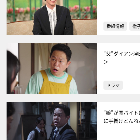
番組情報
徹
“父”ダイアン
＞
ドラマ
“娘”が闇バイ
に手掛けとんね