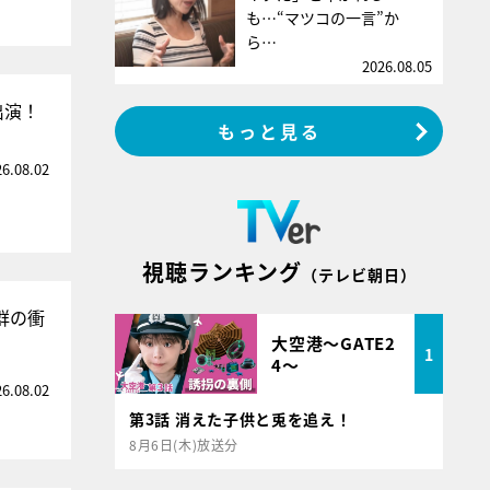
も…“マツコの一言”か
ら…
2026.08.05
出演！
もっと見る
26.08.02
視聴ランキング
（テレビ朝日）
群の衝
大空港～GATE2
1
4～
26.08.02
第3話 消えた子供と兎を追え！
8月6日(木)放送分