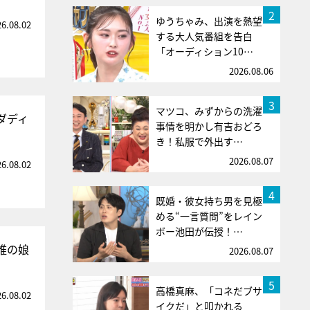
2
ゆうちゃみ、出演を熱望
26.08.02
する大人気番組を告白
「オーディション10…
2026.08.06
3
マツコ、みずからの洗濯
ダディ
事情を明かし有吉おどろ
き！私服で外出す…
2026.08.07
26.08.02
4
既婚・彼女持ち男を見極
める“一言質問”をレイン
ボー池田が伝授！…
誰の娘
2026.08.07
5
高橋真麻、「コネだブサ
26.08.02
イクだ」と叩かれる