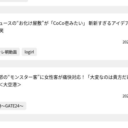
ュースの“お化け屋敷”が「CoCo壱みたい」 斬新すぎるアイデ
笑
20
テレ朝動画
logirl
怒の“モンスター客”に女性客が痛快対応！「大変なのは貴方だ
＜大空港＞
20
～GATE24～