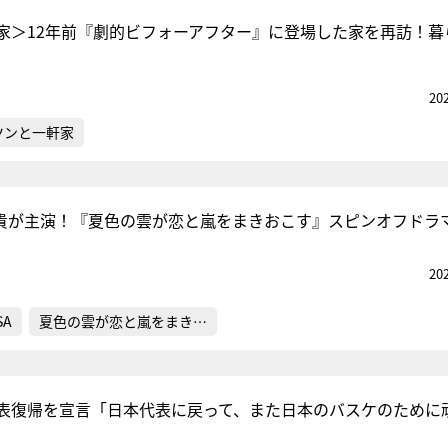
家＞12年前『劇的ビフォーアフター』に登場した家を再訪！暮
20
ツンと一軒家
所飛貴が主演！『夏色の雲が恋と嵐をまきおこす』スピンオフドラ
20
SA
夏色の雲が恋と嵐をまき…
表復帰を宣言「日本代表に戻って、また日本のバスケのために