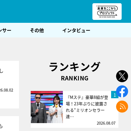
朝POST
ンサー
その他
インタビュー
ランキング
し
RANKING
26.08.02
1
『Mステ』豪華8組が登
場！23年ぶりに披露さ
れる“ミリオンセラー
達…
2026.08.07
も