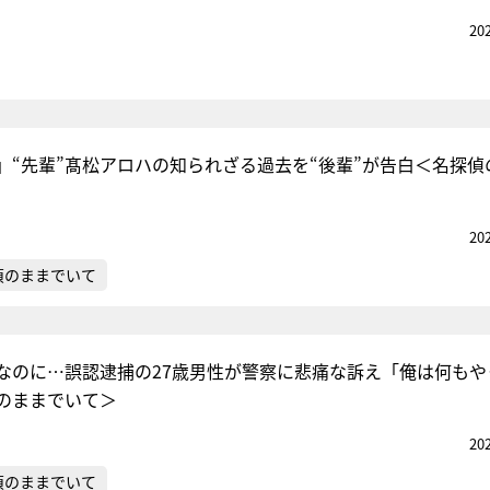
20
」“先輩”髙松アロハの知られざる過去を“後輩”が告白＜名探偵
20
偵のままでいて
なのに…誤認逮捕の27歳男性が警察に悲痛な訴え「俺は何もや
のままでいて＞
20
偵のままでいて