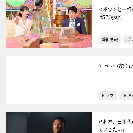
＜ポツンと一軒
は77歳女性
番組情報
ポ
ACEes・浮
ドラマ
TELA
八村塁、日本代
ていきたい」