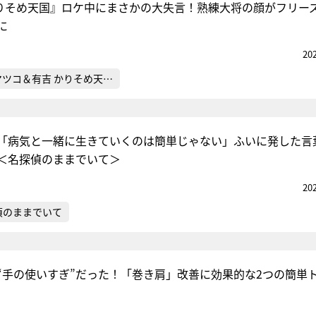
りそめ天国』ロケ中にまさかの大失言！熟練大将の顔がフリー
に
20
マツコ＆有吉 かりそめ天…
二「病気と一緒に生きていくのは簡単じゃない」ふいに発した言
＜名探偵のままでいて＞
20
偵のままでいて
“手の使いすぎ”だった！「巻き肩」改善に効果的な2つの簡単