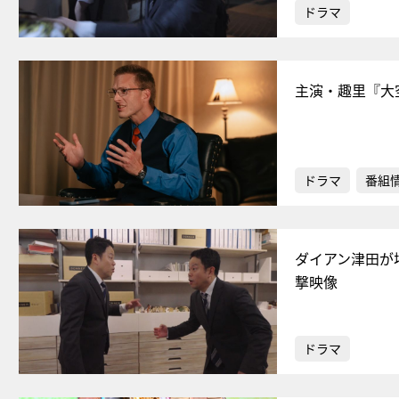
ドラマ
主演・趣里『大
ドラマ
番組
ダイアン津田が
撃映像
ドラマ