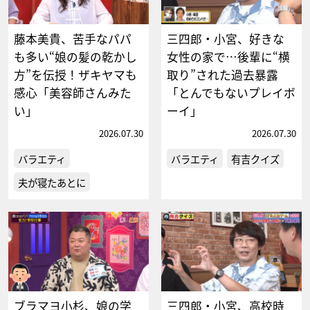
藤本美貴、苦手なパパ
三四郎・小宮、好きな
も多い“娘の髪の乾かし
女性の家で…後輩に“横
方”を伝授！ザキヤマも
取り”された過去暴露
感心「美容師さんみた
「とんでもないプレイボ
い」
ーイ」
2026.07.30
2026.07.30
バラエティ
バラエティ
有吉クイズ
夫が寝たあとに
ブラマヨ小杉、娘の学
三四郎・小宮、高校時