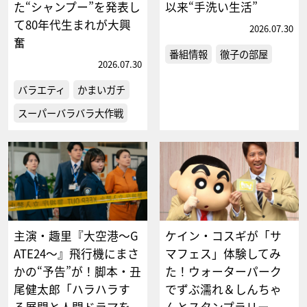
た“シャンプー”を発表し
以来“手洗い生活”
て80年代生まれが大興
2026.07.30
奮
番組情報
徹子の部屋
2026.07.30
バラエティ
かまいガチ
スーパーバラバラ大作戦
主演・趣里『大空港～G
ケイン・コスギが「サ
ATE24～』飛行機にまさ
マフェス」体験してみ
かの“予告”が！脚本・丑
た！ウォーターパーク
尾健太郎「ハラハラす
でずぶ濡れ＆しんちゃ
る展開と人間ドラマを
んとスタンプラリー