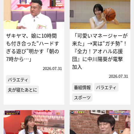
ザキヤマ、娘に10時間
「可愛いマネージャーが
も付き合った“ハードす
来た」→実は“ガチ勢”！
ぎる遊び”明かす「朝の
『全力！アオハル応援
7時から…」
団』に中川陽葵が電撃
加入
2026.07.31
2026.07.31
バラエティ
番組情報
バラエティ
夫が寝たあとに
スポーツ