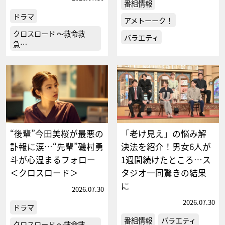
番組情報
ドラマ
アメトーーク！
クロスロード ～救命救
バラエティ
急…
“後輩”今田美桜が最悪の
「老け見え」の悩み解
訃報に涙…“先輩”磯村勇
決法を紹介！男女6人が
斗が心温まるフォロー
1週間続けたところ…ス
＜クロスロード＞
タジオ一同驚きの結果
に
2026.07.30
2026.07.30
ドラマ
番組情報
バラエティ
クロスロード ～救命救