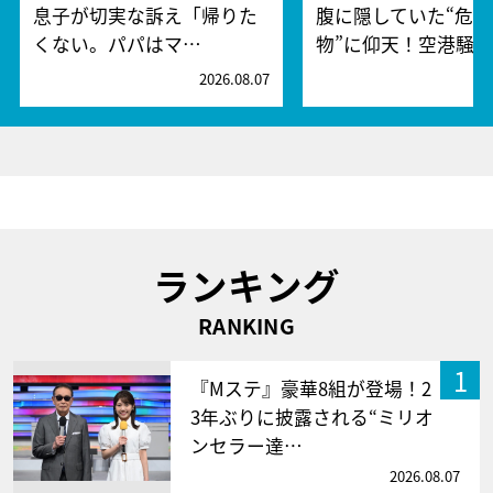
息子が切実な訴え「帰りた
腹に隠していた“危険
くない。パパはマ…
物”に仰天！空港騒
2026.08.07
2
ランキング
RANKING
1
『Mステ』豪華8組が登場！2
3年ぶりに披露される“ミリオ
ンセラー達…
2026.08.07