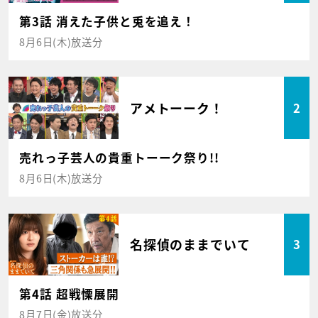
第3話 消えた子供と兎を追え！
8月6日(木)放送分
アメトーーク！
2
売れっ子芸人の貴重トーーク祭り!!
8月6日(木)放送分
名探偵のままでいて
3
第4話 超戦慄展開
8月7日(金)放送分