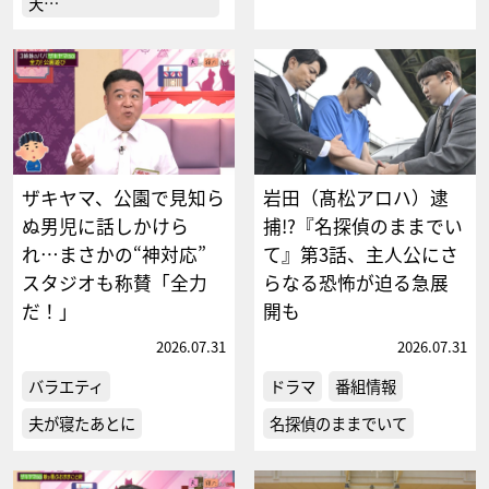
天…
ザキヤマ、公園で見知ら
岩田（髙松アロハ）逮
ぬ男児に話しかけら
捕!?『名探偵のままでい
れ…まさかの“神対応”
て』第3話、主人公にさ
スタジオも称賛「全力
らなる恐怖が迫る急展
だ！」
開も
2026.07.31
2026.07.31
バラエティ
ドラマ
番組情報
夫が寝たあとに
名探偵のままでいて