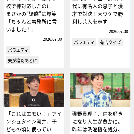
校で神対応したのに…
代に有名人の息子と漫
まさかの“疑惑”に爆笑
才で対決！大ウケで勝
「ちゃんと事務所に言
利し芸人を志す
いました！」
2026.07.30
2026.07.30
バラエティ
有吉クイズ
バラエティ
夫が寝たあとに
「これはエモい！」アイ
磯野貴理子、鳥を好き
ンシュタイン河井、子
になり人生が豊かに。
どもの頃に使ってい
昨年は洗濯機を処分、