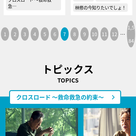
急…
林修の今知りたいでしょ！
1,5
1
2
3
4
5
6
7
8
9
10
11
12
…
84
トピックス
TOPICS
クロスロード ～救命救急の約束～