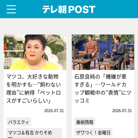
menu
テレ朝POST
マツコ、大好きな動物
石原良純の「機嫌が悪
を明かすも…“飼わない
すぎる」…ワールドカ
理由”に納得「ペットロ
ップ観戦中の“表情”にツ
スがすごいらしい」
ッコミ
2026.07.31
2026.07.31
バラエティ
番組情報
マツコ＆有吉 かりそめ
ザワつく！金曜日