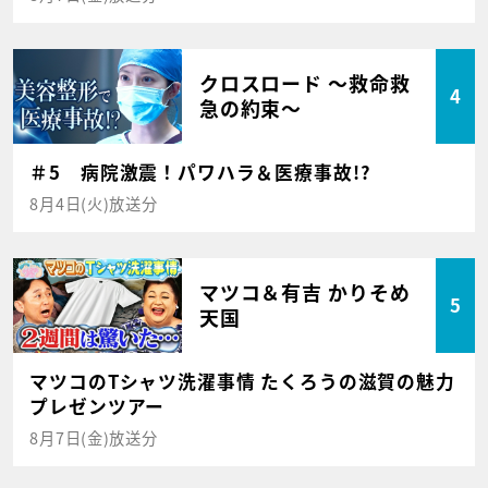
クロスロード ～救命救
4
急の約束～
＃5 病院激震！パワハラ＆医療事故!?
8月4日(火)放送分
マツコ＆有吉 かりそめ
5
天国
マツコのTシャツ洗濯事情 たくろうの滋賀の魅力
プレゼンツアー
8月7日(金)放送分