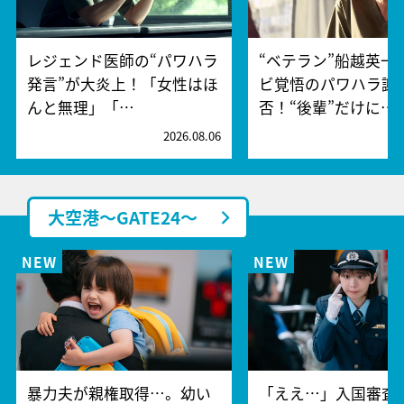
レジェンド医師の“パワハラ
“ベテラン”船越英一
発言”が大炎上！「女性はほ
ビ覚悟のパワハラ謝
んと無理」「…
否！“後輩”だけに…
2026.08.06
2
大空港～GATE24～
暴力夫が親権取得…。幼い
「ええ…」入国審査