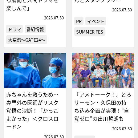
楽しんで」
2026.07.30
2026.07.30
PR
イベント
ドラマ
番組情報
SUMMER FES
大空港～GATE24～
赤ちゃんを救うため…
『アメトーーク！』とろ
専門外の医師がリスク
サーモン・久保田の持
覚悟の決断！「かっこ
ち込み企画が実現！“自
よかった」＜クロスロ
覚ゼロ”の出川哲朗も
ード＞
2026.07.30
2026.07.30