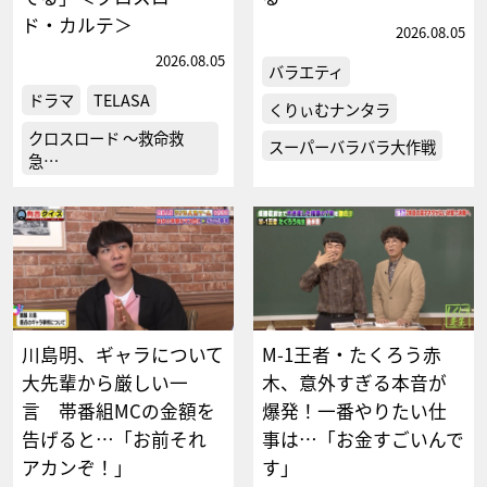
ド・カルテ＞
2026.08.05
2026.08.05
バラエティ
ドラマ
TELASA
くりぃむナンタラ
クロスロード ～救命救
スーパーバラバラ大作戦
急…
川島明、ギャラについて
M-1王者・たくろう赤
大先輩から厳しい一
木、意外すぎる本音が
言 帯番組MCの金額を
爆発！一番やりたい仕
告げると…「お前それ
事は…「お金すごいんで
アカンぞ！」
す」