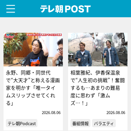
menu
テレ朝POST
永野、同郷・同世代
相葉雅紀、伊香保温泉
で“大天才”と称える漫画
で“人生初の挑戦”！奮闘
家を明かす「唯一タイ
するも…あまりの難易
ムスリップさせてくれ
度に思わず「激ム
る」
ズ…！」
2026.08.06
2026.08.06
テレ朝Podcast
番組情報
バラエティ