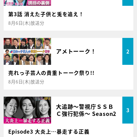
第3話 消えた子供と兎を追え！
8月6日(木)放送分
アメトーーク！
2
売れっ子芸人の貴重トーーク祭り!!
8月6日(木)放送分
大追跡～警視庁ＳＳＢ
3
Ｃ強行犯係～ Season2
Episode3 大炎上…暴走する正義