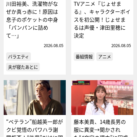
川田裕美、洗濯物がな
TVアニメ『じょせま
ぜか真っ赤に！原因は
る』、キャラクターボイ
息子のポケットの中身
スを初公開！じょせま
「パンパンに詰め
るは声優・津田里穂に
て…」
決定
2026.08.05
2026.08.05
バラエティ
番組情報
アニメ
夫が寝たあとに
“ベテラン”船越英一郎が
藤本美貴、14歳長男の
クビ覚悟のパワハラ謝
服に異変→聞かされ