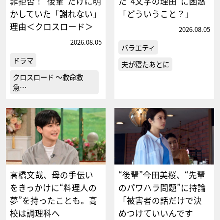
罪拒否！“後輩”だけに明
た“4文字の理由”に困惑
かしていた「謝れない」
「どういうこと？」
理由＜クロスロード＞
2026.08.05
2026.08.05
バラエティ
ドラマ
夫が寝たあとに
クロスロード ～救命救
急…
高橋文哉、母の手伝い
“後輩”今田美桜、“先輩
をきっかけに“料理人の
のパワハラ問題”に持論
夢”を持ったことも。高
「被害者の話だけで決
校は調理科へ
めつけていいんです