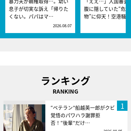
暴力夫が親権取得…。幼い
「ええ…」入国審査
息子が切実な訴え「帰りた
腹に隠していた“危険
くない。パパはマ…
物”に仰天！空港騒
2026.08.07
2
ランキング
RANKING
1
“ベテラン”船越英一郎がクビ
覚悟のパワハラ謝罪拒
否！“後輩”だけ…