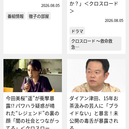
か？」＜クロスロード
2026.08.05
＞
番組情報
徹子の部屋
2026.08.05
ドラマ
クロスロード ～救命救
急…
今田美桜“遥”が衝撃暴
ダイアン津田、15年お
露!? パワハラ疑惑が晴
茶汲みの芸人に「プラ
れた“レジェンド”の裏の
イドない」と暴言！未
顔「闇の社会とつながっ
公開の毒舌が暴露され
てる」＜クロスロー
る