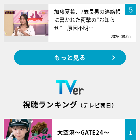
5
加藤夏希、7歳長男の連絡帳
に書かれた衝撃の“お知ら
せ” 原因不明…
2026.08.05
もっと見る
視聴ランキング
（テレビ朝日）
大空港～GATE24～
1