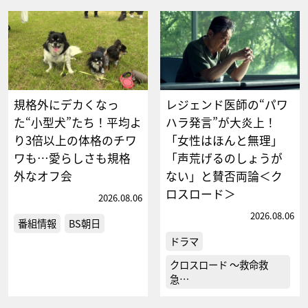
規格外にデカくなっ
レジェンド医師の“パワ
た“小型犬”たち！平均よ
ハラ発言”が大炎上！
り3倍以上の体格のチワ
「女性はほんと無理」
ワも…愛らしさも規格
「声荒げるのしょうが
外なオフ会
ない」と賛否両論＜ク
ロスロード＞
2026.08.06
2026.08.06
番組情報
BS朝日
ドラマ
クロスロード ～救命救
急…