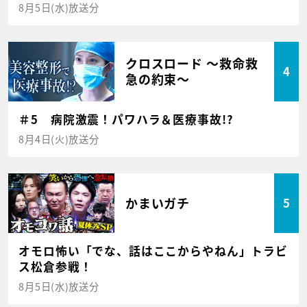
8月5日(水)放送分
クロスロード ～救命救
4
急の約束～
＃5 病院激震！パワハラ＆医療事故!?
8月4日(火)放送分
かまいガチ
5
オモロ怖い「でな、話はここからやねん」トラビ
ス松倉参戦！
8月5日(水)放送分