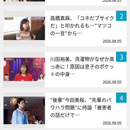
2026.08.05
2
高橋真麻、「コネだブサイク
だ」と叩かれるも…“マツコ
の一言”から…
2026.08.05
3
川田裕美、洗濯物がなぜか真
っ赤に！原因は息子のポケッ
トの中身…
2026.08.05
4
“後輩”今田美桜、“先輩のパ
ワハラ問題”に持論「被害者
の話だけで…
2026.08.05