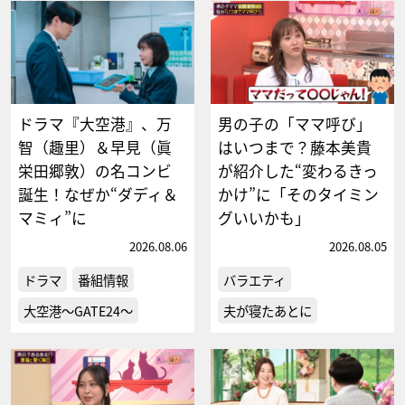
ドラマ『大空港』、万
男の子の「ママ呼び」
智（趣里）＆早見（眞
はいつまで？藤本美貴
栄田郷敦）の名コンビ
が紹介した“変わるきっ
誕生！なぜか“ダディ＆
かけ”に「そのタイミン
マミィ”に
グいいかも」
2026.08.06
2026.08.05
ドラマ
番組情報
バラエティ
大空港～GATE24～
夫が寝たあとに