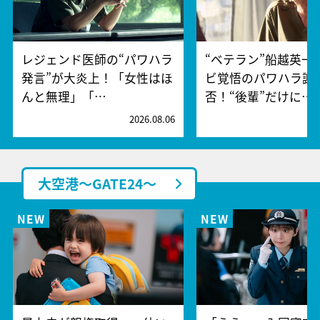
レジェンド医師の“パワハラ
“ベテラン”船越英一
発言”が大炎上！「女性はほ
ビ覚悟のパワハラ謝
んと無理」「…
否！“後輩”だけに…
2026.08.06
2
大空港～GATE24～