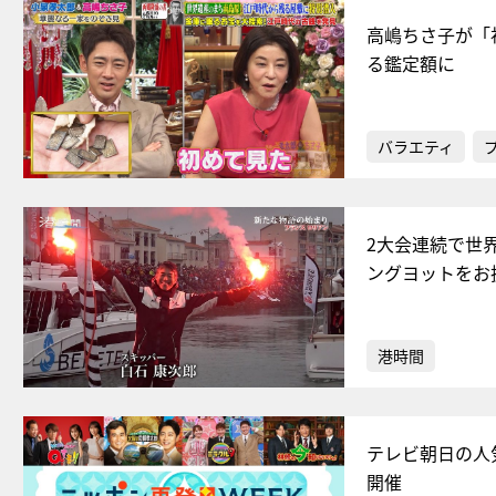
高嶋ちさ子が「
る鑑定額に
バラエティ
2大会連続で世
ングヨットをお
港時間
テレビ朝日の人
開催