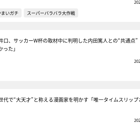
20
かまいガチ
スーパーバラバラ大作戦
井口、サッカーW杯の取材中に判明した内田篤人との“共通点”
かった」
20
世代で“大天才”と称える漫画家を明かす「唯一タイムスリップ
20