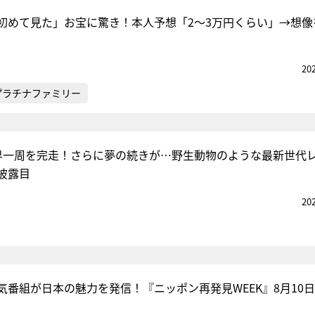
初めて見た」お宝に驚き！本人予想「2～3万円くらい」→想像
20
プラチナファミリー
界一周を完走！さらに夢の続きが…野生動物のような最新世代
披露目
20
気番組が日本の魅力を発信！『ニッポン再発見WEEK』8月10