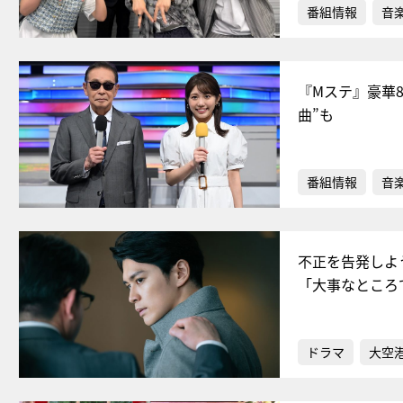
番組情報
音
『Mステ』豪華
曲”も
番組情報
音
不正を告発しよ
「大事なところ
ドラマ
大空港