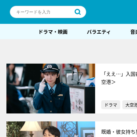
ドラマ・映画
バラエティ
音
「ええ…」入国
空港＞
ドラマ
大空港
既婚・彼女持ち