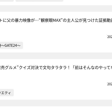
トに父の暴力映像が…“観察眼MAX”の主人公が見つけた証拠動
20
～GATE24～
完売グルメ”クイズ対決で文句タラタラ！「前はそんなのやって
20
ラエティ