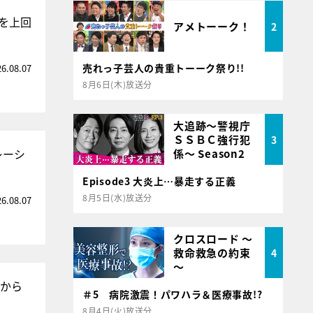
を上回
アメトーーク！
2
売れっ子芸人の貴重トーーク祭り!!
26.08.07
8月6日(木)放送分
大追跡～警視庁
ＳＳＢＣ強行犯
3
レーシ
係～ Season2
Episode3 大炎上…暴走する正義
8月5日(水)放送分
26.08.07
クロスロード ～
救命救急の約束
4
～
日から
＃5 病院激震！パワハラ＆医療事故!?
8月4日(火)放送分