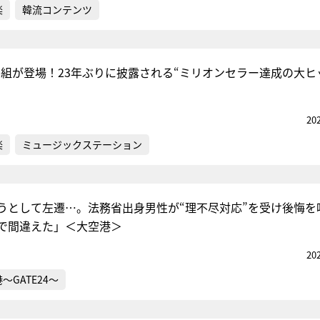
楽
韓流コンテンツ
8組が登場！23年ぶりに披露される“ミリオンセラー達成の大ヒ
20
楽
ミュージックステーション
うとして左遷…。法務省出身男性が“理不尽対応”を受け後悔を
で間違えた」＜大空港＞
20
～GATE24～