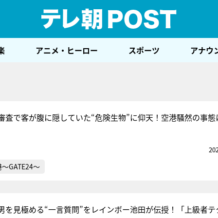
テレ
楽
アニメ・ヒーロー
スポーツ
アナウ
審査で客が腹に隠していた“危険生物”に仰天！空港騒然の事態
20
～GATE24～
男を見極める“一言質問”をレインボー池田が伝授！「上級者テ