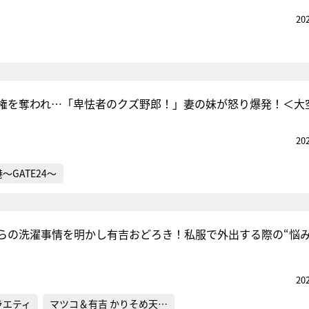
20
権を奪われ…「卑怯者のクズ野郎！」妻の妹が怒り爆発！＜大
20
～GATE24～
らの洗濯事情を明かし有吉おどろき！私服で外出する際の“悩み
20
ラエティ
マツコ＆有吉 かりそめ天…