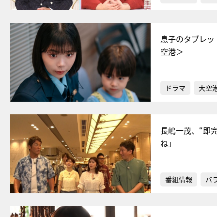
息子のタブレッ
空港＞
ドラマ
大空港
長嶋一茂、“即
ね」
番組情報
バ