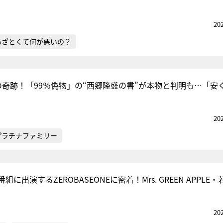
20
あざとくて何が悪いの？
の奇跡！「99％偽物」の“西郷隆盛の書”が本物と判明も…「安
20
プラチナファミリー
に出演するZEROBASEONEに密着！Mrs. GREEN APPLE
20