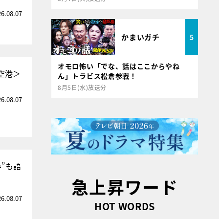
26.08.07
かまいガチ
5
オモロ怖い「でな、話はここからやね
空港＞
ん」トラビス松倉参戦！
8月5日(水)放送分
26.08.07
”も語
急上昇ワード
26.08.07
HOT WORDS