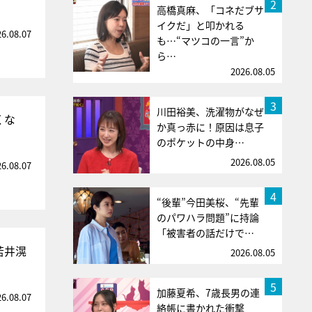
2
高橋真麻、「コネだブサ
イクだ」と叩かれる
26.08.07
も…“マツコの一言”か
ら…
2026.08.05
3
川田裕美、洗濯物がなぜ
くな
か真っ赤に！原因は息子
のポケットの中身…
2026.08.05
26.08.07
4
“後輩”今田美桜、“先輩
のパワハラ問題”に持論
「被害者の話だけで…
・若井滉
2026.08.05
5
加藤夏希、7歳長男の連
26.08.07
絡帳に書かれた衝撃