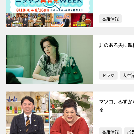
番組情報
非のある夫に親
ドラマ
大空港
マツコ、みずか
る
番組情報
バ