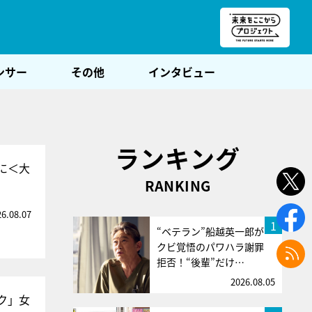
朝POST
ンサー
その他
インタビュー
ランキング
に＜大
RANKING
26.08.07
1
“ベテラン”船越英一郎が
クビ覚悟のパワハラ謝罪
拒否！“後輩”だけ…
2026.08.05
ク」女