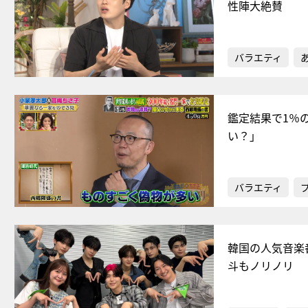
性陣大絶賛
バラエティ
鑑定結果で1％
い？」
バラエティ
韓国の人気音楽番組
斗もノリノリ