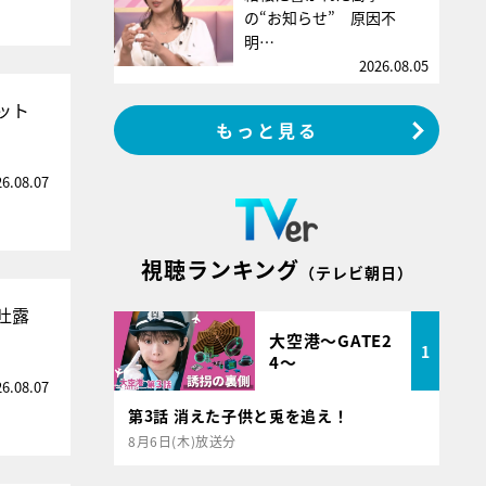
の“お知らせ” 原因不
明…
2026.08.05
ット
もっと見る
26.08.07
視聴ランキング
（テレビ朝日）
吐露
大空港～GATE2
1
4～
26.08.07
第3話 消えた子供と兎を追え！
8月6日(木)放送分