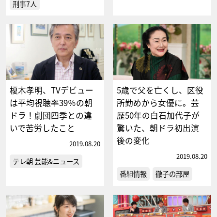
刑事7人
榎木孝明、TVデビュー
5歳で父を亡くし、区役
は平均視聴率39％の朝
所勤めから女優に。芸
ドラ！劇団四季との違
歴50年の白石加代子が
いで苦労したこと
驚いた、朝ドラ初出演
後の変化
2019.08.20
2019.08.20
テレ朝 芸能&ニュース
番組情報
徹子の部屋