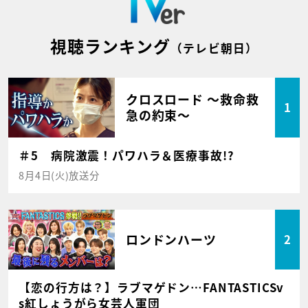
視聴ランキング
（テレビ朝日）
クロスロード ～救命救
1
急の約束～
＃5 病院激震！パワハラ＆医療事故!?
8月4日(火)放送分
ロンドンハーツ
2
【恋の行方は？】ラブマゲドン…FANTASTICSv
s紅しょうがら女芸人軍団