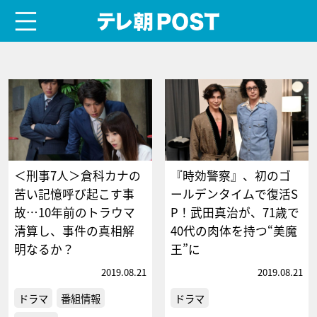
menu
テレ朝POST
＜刑事7人＞倉科カナの
『時効警察』、初のゴ
苦い記憶呼び起こす事
ールデンタイムで復活S
故…10年前のトラウマ
P！武田真治が、71歳で
清算し、事件の真相解
40代の肉体を持つ“美魔
明なるか？
王”に
2019.08.21
2019.08.21
ドラマ
番組情報
ドラマ