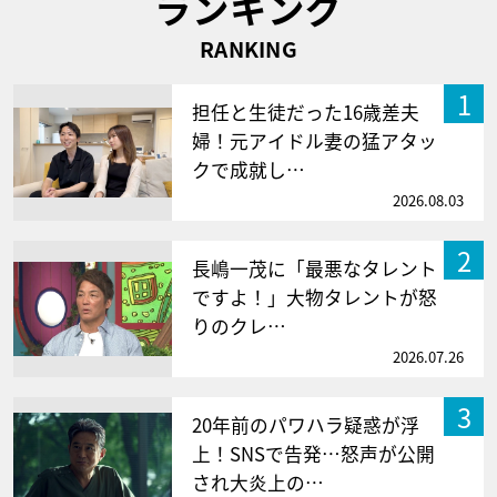
ランキング
RANKING
1
担任と生徒だった16歳差夫
婦！元アイドル妻の猛アタッ
クで成就し…
2026.08.03
2
長嶋一茂に「最悪なタレント
ですよ！」大物タレントが怒
りのクレ…
2026.07.26
3
20年前のパワハラ疑惑が浮
上！SNSで告発…怒声が公開
され大炎上の…