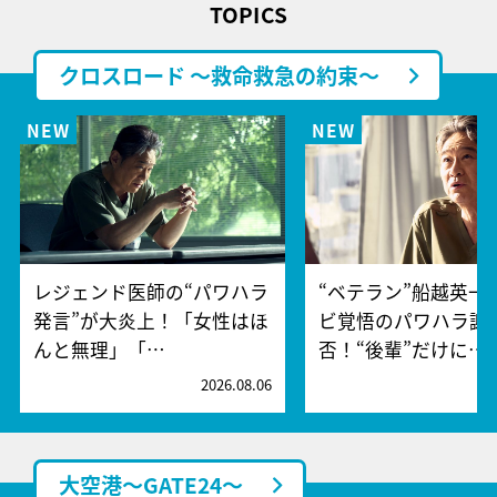
TOPICS
クロスロード ～救命救急の約束～
レジェンド医師の“パワハラ
“ベテラン”船越英一
発言”が大炎上！「女性はほ
ビ覚悟のパワハラ謝
んと無理」「…
否！“後輩”だけに…
2026.08.06
2
大空港～GATE24～