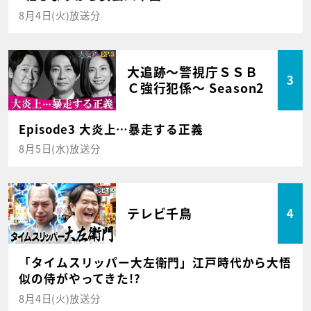
8月4日(火)放送分
大追跡～警視庁ＳＳＢ
3
Ｃ強行犯係～ Season2
Episode3 大炎上…暴走する正義
8月5日(水)放送分
テレビ千鳥
4
「タイムスリッパー大左衛門」江戸時代から大悟
似の侍がやってきた!?
8月4日(火)放送分