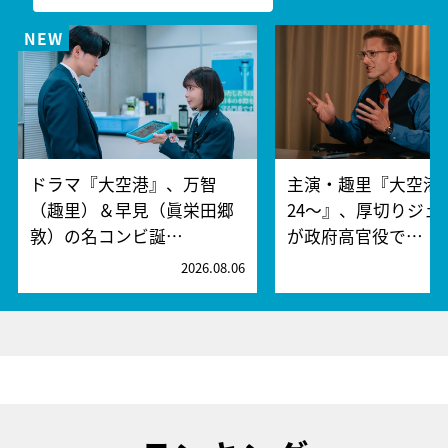
ドラマ『大空港』、万智
主演・趣里『大空港～
（趣里）＆早見（眞栄田郷
24～』、厚切りジェ
敦）の名コンビ誕…
が政府高官役で…
2026.08.06
2