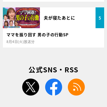
夫が寝たあとに
5
ママを振り回す 男の子の行動SP
8月4日(火)放送分
公式SNS・RSS
twitter
facebook
rss