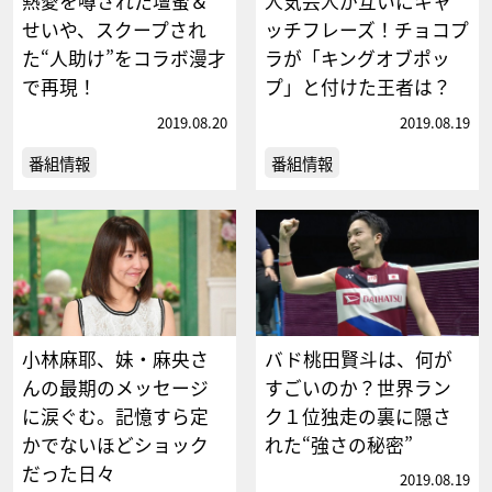
熱愛を噂された壇蜜＆
人気芸人が互いにキャ
せいや、スクープされ
ッチフレーズ！チョコプ
た“人助け”をコラボ漫才
ラが「キングオブポッ
で再現！
プ」と付けた王者は？
2019.08.20
2019.08.19
番組情報
番組情報
小林麻耶、妹・麻央さ
バド桃田賢斗は、何が
んの最期のメッセージ
すごいのか？世界ラン
に涙ぐむ。記憶すら定
ク１位独走の裏に隠さ
かでないほどショック
れた“強さの秘密”
だった日々
2019.08.19