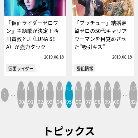
『仮面ライダーゼロワ
「ブッチュー」結婚願
ン』主題歌が決定！西
望ゼロの50代キャリア
川貴教とJ（LUNA SE
ウーマンを目覚めさせ
A）が強力タッグ
た“吸引キス”
2019.08.18
2019.08.18
仮面ライダー
番組情報
1,1
1,1
1,1
1,1
1,1
1,1
1,1
1,1
1,1
1,1
1,2
1,5
1
…
…
90
91
92
93
94
95
96
97
98
99
00
82
トピックス