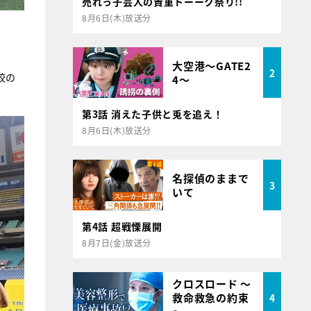
売れっ子芸人の貴重トーーク祭り!!
8月6日(木)放送分
大空港～GATE2
2
校の
4～
第3話 消えた子供と兎を追え！
8月6日(木)放送分
名探偵のままで
3
いて
第4話 超戦慄展開
8月7日(金)放送分
クロスロード ～
救命救急の約束
4