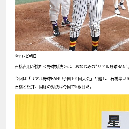
©テレビ朝日
石橋貴明が挑む＜野球対決＞は、おなじみの“リアル野球BAN”
今回は「リアル野球BAN甲子園101回大会」と題し、石橋率
石橋と松井、因縁の対決は今回で5戦目だ。