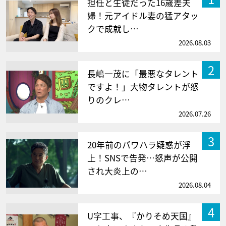
担任と生徒だった16歳差夫
婦！元アイドル妻の猛アタッ
クで成就し…
2026.08.03
2
長嶋一茂に「最悪なタレント
ですよ！」大物タレントが怒
りのクレ…
2026.07.26
3
20年前のパワハラ疑惑が浮
上！SNSで告発…怒声が公開
され大炎上の…
2026.08.04
4
U字工事、『かりそめ天国』