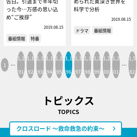
告白。引退まで半年切
められた奥深き世界を
った今…万感の思い込
科学で分析
め“ご挨拶”
2019.08.15
2019.08.15
ドラマ
番組情報
番組情報
特番
1,1
1,1
1,1
1,1
1,1
1,1
1,1
1,1
1,1
1,2
1,2
1,5
1
…
…
91
92
93
94
95
96
97
98
99
00
01
82
トピックス
TOPICS
クロスロード ～救命救急の約束～