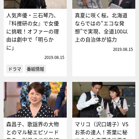
人気声優・三石琴乃、
真夏に咲く桜。北海道
『科捜研の女』で女優
ならではの“エコな発
に挑戦！オファーの理
想”で実現、全道100以
由は劇中で「明らか
上の自治体が協力
に」
2019.08.15
2019.08.15
ドラマ
番組情報
森昌子、歌謡界の大物
マリコ（沢口靖子）VS
とのマル秘エピソード
お茶の達人！茶葉に秘