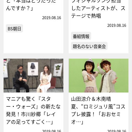
と「本当はどうだった
フィシャルソング担当
んですか？」
したアーティストが、ス
テージで熱唱
2019.08.16
2019.08.16
BS朝日
番組情報
題名のない音楽会
マニアも驚く『スタ
山田涼介＆木南晴
ー・ウォーズ』の新たな
夏、“ロミジュリ風”コス
発見！市川紗椰「レイ
プレ披露！「おおセミ
アの足ってすごく…」
オ…」
2019.08.16
2019.08.16