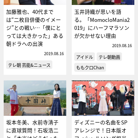
加藤雅也、40代まで
玉井詩織が思いを語
は“二枚目俳優のイメー
る。「MomocloMania2
ジ”との戦い…「僕にと
019」にハーフマラソン
っては大きかった」ある
が欠かせない理由
朝ドラへの出演
2019.08.16
2019.08.16
アイドル
テレ朝動画
テレ朝 芸能&ニュース
ももクロChan
坂本冬美、水前寺清子
ディズニーの名曲をSP
に直球質問！石坂浩二
アレンジで！日本版オ