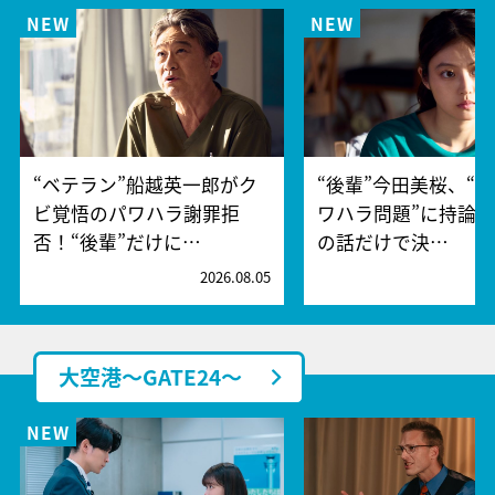
“ベテラン”船越英一郎がク
“後輩”今田美桜、“
ビ覚悟のパワハラ謝罪拒
ワハラ問題”に持論
否！“後輩”だけに…
の話だけで決…
2026.08.05
2
大空港～GATE24～