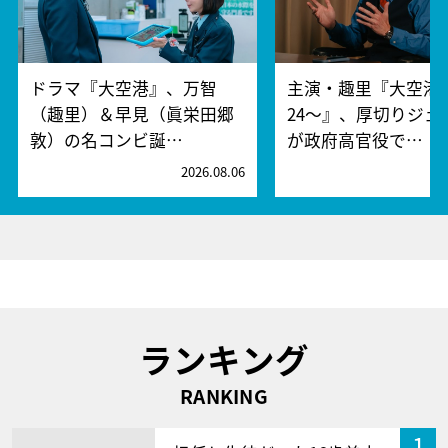
ドラマ『大空港』、万智
主演・趣里『大空港～
（趣里）＆早見（眞栄田郷
24～』、厚切りジェ
敦）の名コンビ誕…
が政府高官役で…
2026.08.06
2
ランキング
RANKING
1