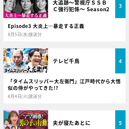
大追跡～警視庁ＳＳＢ
3
Ｃ強行犯係～ Season2
Episode3 大炎上…暴走する正義
8月5日(水)放送分
テレビ千鳥
4
「タイムスリッパー大左衛門」江戸時代から大悟
似の侍がやってきた!?
8月4日(火)放送分
夫が寝たあとに
5