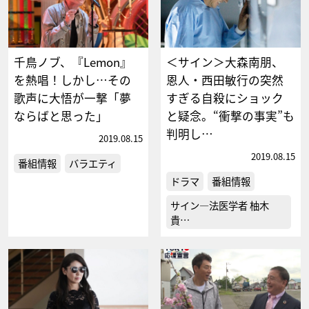
千鳥ノブ、『Lemon』
＜サイン＞大森南朋、
を熱唱！しかし…その
恩人・西田敏行の突然
歌声に大悟が一撃「夢
すぎる自殺にショック
ならばと思った」
と疑念。“衝撃の事実”も
判明し…
2019.08.15
2019.08.15
番組情報
バラエティ
ドラマ
番組情報
サイン―法医学者 柚木
貴…