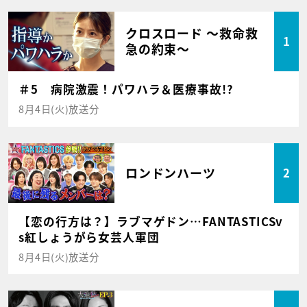
クロスロード ～救命救
1
急の約束～
＃5 病院激震！パワハラ＆医療事故!?
8月4日(火)放送分
ロンドンハーツ
2
【恋の行方は？】ラブマゲドン…FANTASTICSv
s紅しょうがら女芸人軍団
8月4日(火)放送分