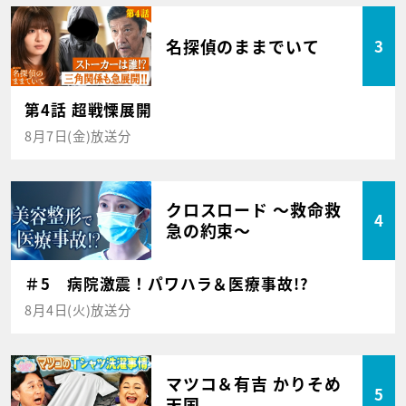
名探偵のままでいて
3
第4話 超戦慄展開
8月7日(金)放送分
クロスロード ～救命救
4
急の約束～
＃5 病院激震！パワハラ＆医療事故!?
8月4日(火)放送分
マツコ＆有吉 かりそめ
5
天国