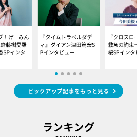
ブ！げーみん
『タイムトラベルダデ
『クロスロー
E齋藤樹愛羅
ィ』ダイアン津田篤宏S
救急の約束
香SPインタ
Pインタビュー
桜SPイ
ピックアップ記事をもっと見る
ランキング