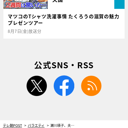
マツコのTシャツ洗濯事情 たくろうの滋賀の魅力
プレゼンツアー
8月7日(金)放送分
公式SNS・RSS
twitter
facebook
rss
テレ朝POST
バラエティ
瀬川瑛子、夫の“おんぶ”で悲劇が！伍代夏子は夫・杉良太郎の“担当家事”明かす