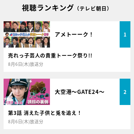
視聴ランキング
（テレビ朝日）
アメトーーク！
1
売れっ子芸人の貴重トーーク祭り!!
8月6日(木)放送分
大空港～GATE24～
2
第3話 消えた子供と兎を追え！
8月6日(木)放送分