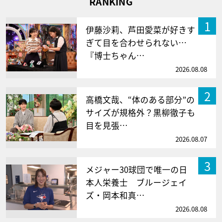
RANKING
1
伊藤沙莉、芦田愛菜が好きす
ぎて目を合わせられない…
『博士ちゃん…
2026.08.08
2
高橋文哉、“体のある部分”の
サイズが規格外？黒柳徹子も
目を見張…
2026.08.07
3
メジャー30球団で唯一の日
本人栄養士 ブルージェイ
ズ・岡本和真…
2026.08.08