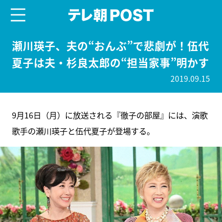
menu
テレ朝POST
瀬川瑛子、夫の“おんぶ”で悲劇が！伍代
夏子は夫・杉良太郎の“担当家事”明かす
2019.09.15
9月16日（月）に放送される『徹子の部屋』には、演歌
歌手の瀬川瑛子と伍代夏子が登場する。