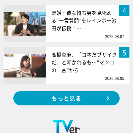
4
既婚・彼女持ち男を見極め
る“一言質問”をレインボー池
田が伝授！…
2026.08.07
5
高橋真麻、「コネだブサイク
だ」と叩かれるも…“マツコ
の一言”から…
2026.08.05
もっと見る