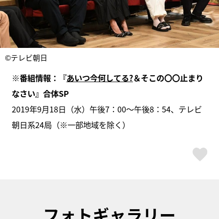
©テレビ朝日
※番組情報：『
あいつ今何してる?
＆そこの〇〇止まり
なさい』合体SP
2019年9月18日（水）午後7：00～午後8：54、テレビ
朝日系24局（※一部地域を除く）
ス
フォトギャラリー