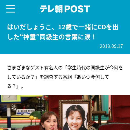
menu
テレ朝POST
はいだしょうこ、12歳で一緒にCDを出
した“神童”同級生の言葉に涙！
2019.09.17
さまざまなゲスト有名人の「学生時代の同級生が今何を
しているか？」を調査する番組『あいつ今何して
る？』。