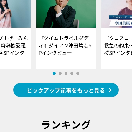
ブ！げーみん
『タイムトラベルダデ
『クロスロー
E齋藤樹愛羅
ィ』ダイアン津田篤宏S
救急の約束
香SPインタ
Pインタビュー
桜SPイ
ピックアップ記事をもっと見る
ランキング