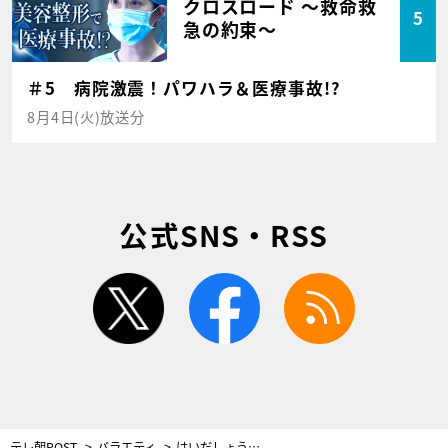
クロスロード ～救命救
5
急の約束～
＃5 病院激震！パワハラ＆医療事故!?
8月4日(火)放送分
公式SNS・RSS
twitter
facebook
rss
テレ朝POST
バラエティ
はいだしょうこ、12歳で一緒にCDを出した“神童”同級生の言葉に涙！