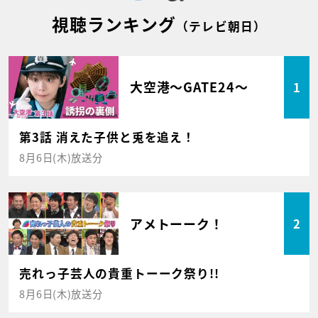
視聴ランキング
（テレビ朝日）
大空港～GATE24～
1
第3話 消えた子供と兎を追え！
8月6日(木)放送分
アメトーーク！
2
売れっ子芸人の貴重トーーク祭り!!
8月6日(木)放送分