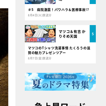
～
＃5 病院激震！パワハラ＆医療事故!?
8月4日(火)放送分
マツコ＆有吉 か
5
りそめ天国
マツコのTシャツ洗濯事情 たくろうの滋
賀の魅力プレゼンツアー
8月7日(金)放送分