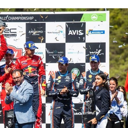
『アイ＝ラブ！げーみん
E齋藤樹愛羅＆佐々木舞
ビュー