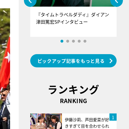
ぐ』＝LOV
『タイムトラベルダディ』ダイアン
『
香SPインタ
津田篤宏SPインタビュー
～
ピックアップ記事をもっと見る
ランキング
RANKING
1
伊藤沙莉、芦田愛菜が好
きすぎて目を合わせられ