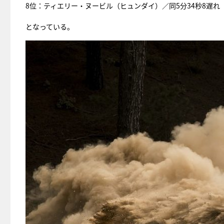
8位：ティエリー・ヌービル（ヒュンダイ）／同5分34秒8遅れ
となっている。