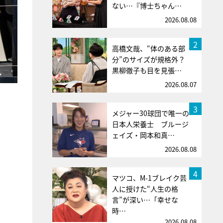
ない…『博士ちゃん…
2026.08.08
2
高橋文哉、“体のある部
分”のサイズが規格外？
黒柳徹子も目を見張…
2026.08.07
3
メジャー30球団で唯一の
日本人栄養士 ブルージ
ェイズ・岡本和真…
2026.08.08
4
マツコ、M-1ブレイク芸
人に授けた“人生の格
言”が深い…「幸せな
時…
2026.08.08