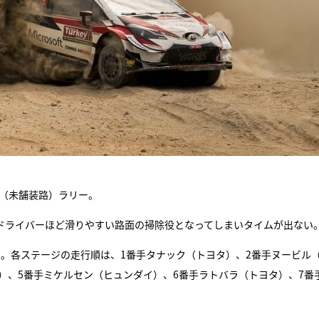
ル（未舗装路）ラリー。
ドライバーほど滑りやすい路面の掃除役となってしまいタイムが出ない
なる。各ステージの走行順は、1番手タナック（トヨタ）、2番手ヌービル
）、5番手ミケルセン（ヒュンダイ）、6番手ラトバラ（トヨタ）、7番