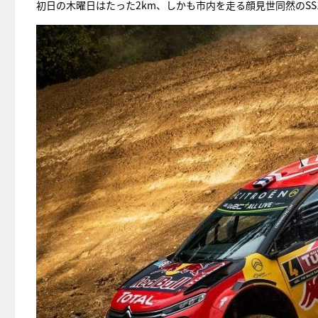
初日の木曜日はたった2km、しかも市内を走る顔見世同然のS