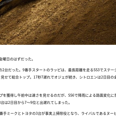
金曜日のはずだった。
2台だった。9番手スタートのラッピは、最長距離を走るSS3でステー
見せて総合トップ。17秒7遅れでオジェが続き、シトロエンは2日目の
トップを獲得し午前中は速さを見せるのだが、SS6で降雨による路面変化に
台は2日目から7～9位と出遅れてしまった。
4番手ミークとトヨタの3台が事実上掃除役となり、ライバルであるヌー