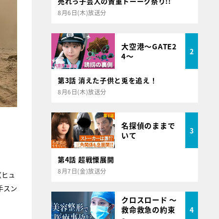
売れっ子芸人の貴重トーーク祭り!!
8月6日(木)放送分
大空港～GATE2
2
4～
第3話 消えた子供と兎を追え！
8月6日(木)放送分
名探偵のままで
3
いて
。
第4話 超戦慄展開
8月7日(金)放送分
（ヒュ
手スン
クロスロード ～
救命救急の約束
4