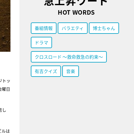
急上昇ワード
HOT WORDS
番組情報
バラエティ
博士ちゃん
ドラマ
クロスロード ～救命救急の約束～
有吉クイズ
音楽
ジトッ
金曜日
苦し
ビルは